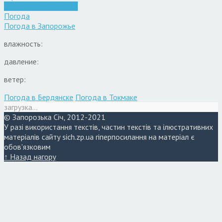
Війна
Запоріжжя
Новини
Погода
Погода в
Запорожье
влажность:
давление:
ветер:
Погода в Бердянске
Погода в Токмаке
загрузка...
© Запорозька Січ, 2012-2021
У разі використання текстів, частин текстів та ілюстративних
матеріалів сайту sich.zp.ua гіперпосилання на матеріал є
обов'язковим
↑ Назад нагору