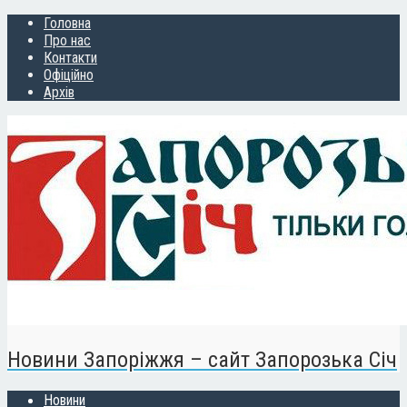
Головна
Про нас
Контакти
Офіційно
Архів
Новини Запоріжжя – сайт Запорозька Січ
Новини