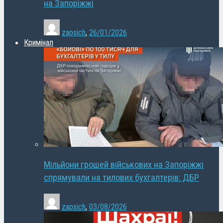
на Запоріжжі
zapsich
,
26/01/2026
Кримінал
Мільйони грошей військових на Запоріжжі
спрямували на тилових бухгалтерів: ДБР
zapsich
,
03/08/2026