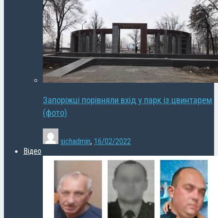
Запоріжці порівняли вхід у парк із цвинтарем
(фото)
sichadmin
,
16/02/2022
Відео