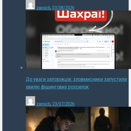
zapsich
,
03/08/2026
До уваги запоріжців: зловмисники запустили
хвилю фішингових розсилок
zapsich
,
23/07/2026