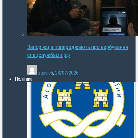
Запоріжців попереджають про вербування
спецслужбами рф
zapsich
,
23/07/2026
Політика