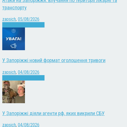
Атаки на Запоріжжя: влучання по території лікарні та
транспорту
zapsich
,
05/08/2026
Війна
Запоріжжя
Новини
У Запоріжжі новий формат оголошення тривоги
zapsich
,
04/08/2026
Війна
Запоріжжя
Новини
У Запоріжжі діяли агенти рф, яких викрили СБУ
zapsich
,
04/08/2026