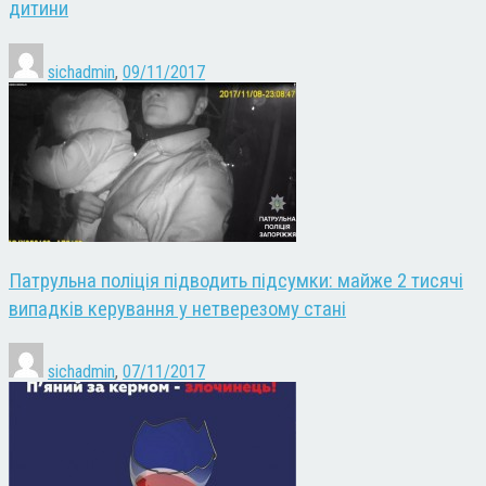
дитини
sichadmin
,
09/11/2017
Патрульна поліція підводить підсумки: майже 2 тисячі
випадків керування у нетверезому стані
sichadmin
,
07/11/2017