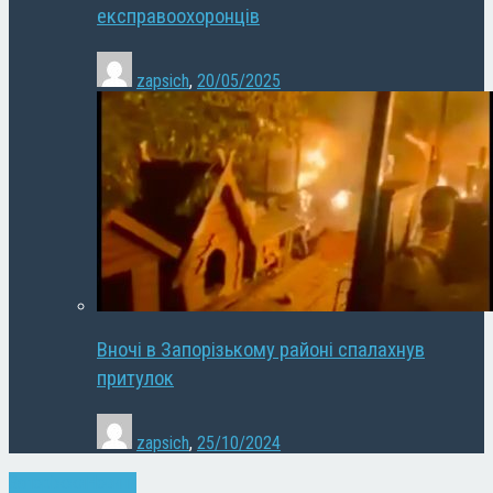
експравоохоронців
zapsich
,
20/05/2025
Вночі в Запорізькому районі спалахнув
притулок
zapsich
,
25/10/2024
Запоріжжя
Новини