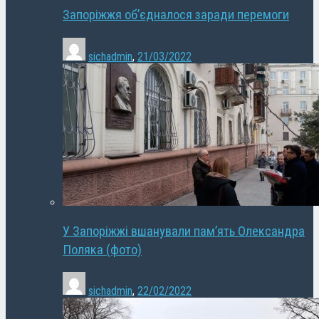
Запоріжжя об’єдналося заради перемоги
sichadmin
,
21/03/2022
У Запоріжжі вшанували пам’ять Олександра
Поляка (фото)
sichadmin
,
22/02/2022