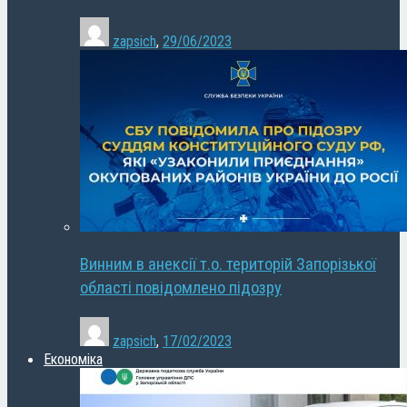
zapsich
,
29/06/2023
Винним в анексії т.о. територій Запорізької
області повідомлено підозру
zapsich
,
17/02/2023
Економіка