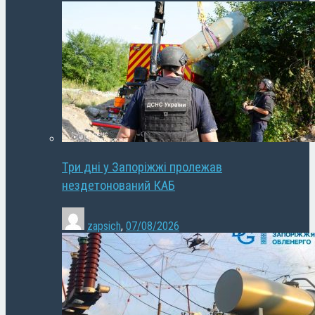
Три дні у Запоріжжі пролежав
нездетонований КАБ
zapsich
,
07/08/2026