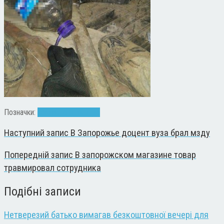
Позначки:
кража
люки
полиция
Наступний запис
В Запорожье доцент вуза брал мзду
Попередній запис
В запорожском магазине товар
травмировал сотрудника
Подібні записи
Нетверезий батько вимагав безкоштовної вечері для