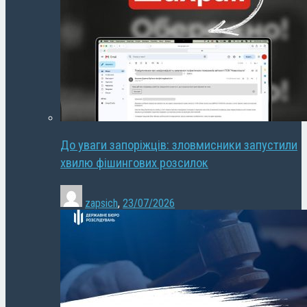
До уваги запоріжців: зловмисники запустили
хвилю фішингових розсилок
zapsich
,
23/07/2026