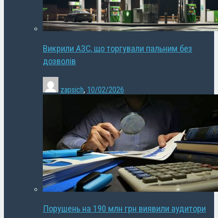
Викрили АЗС, що торгували пальним без
дозволів
zapsich
,
10/02/2026
Порушень на 190 млн грн виявили аудитори