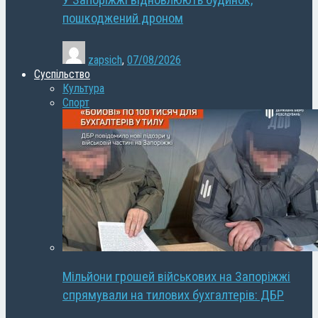
У Запоріжжі відновлюють будинок,
пошкоджений дроном
zapsich
,
07/08/2026
Суспільство
Культура
Спорт
Мільйони грошей військових на Запоріжжі
спрямували на тилових бухгалтерів: ДБР