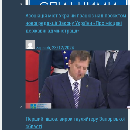
Асоціація міст України працює над проєктом
нової редакції Закону України «Про місцеві
державні адміністрації»
zapsich
,
23/12/2024
Перший пішов: вирок гауляйтеру Запорізької
області