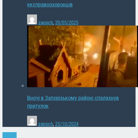
експравоохоронців
zapsich
,
20/05/2025
Вночі в Запорізькому районі спалахнув
притулок
zapsich
,
25/10/2024
Новини