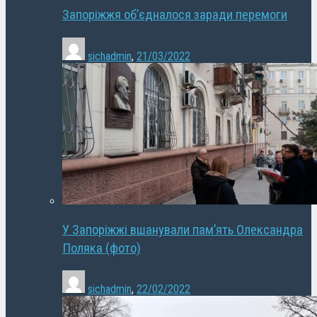
Запоріжжя об’єдналося заради перемоги
sichadmin
,
21/03/2022
У Запоріжжі вшанували пам’ять Олександра
Поляка (фото)
sichadmin
,
22/02/2022