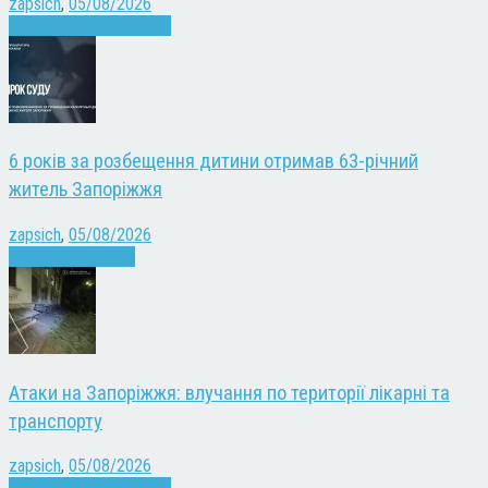
zapsich
,
05/08/2026
Війна
Запоріжжя
Новини
6 років за розбещення дитини отримав 63-річний
житель Запоріжжя
zapsich
,
05/08/2026
Запоріжжя
Новини
Атаки на Запоріжжя: влучання по території лікарні та
транспорту
zapsich
,
05/08/2026
Війна
Запоріжжя
Новини