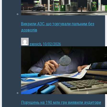
Викрили АЗС, що торгували пальним без
дозволів
zapsich
,
10/02/2026
Порушень на 190 млн грн виявили аудитори