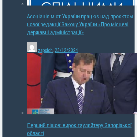
Асоціація міст України працює над проєктом
нової редакції Закону України «Про місцеві
державні адміністрації»
zapsich
,
23/12/2024
Перший пішов: вирок гауляйтеру Запорізької
області