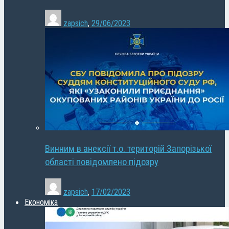
zapsich
,
29/06/2023
Винним в анексії т.о. територій Запорізької
області повідомлено підозру
zapsich
,
17/02/2023
Економіка