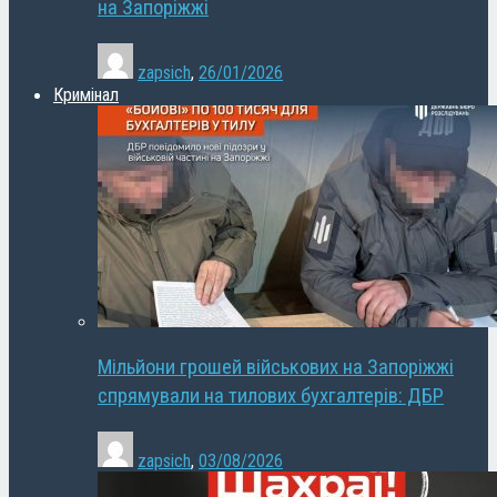
на Запоріжжі
zapsich
,
26/01/2026
Кримінал
Мільйони грошей військових на Запоріжжі
спрямували на тилових бухгалтерів: ДБР
zapsich
,
03/08/2026