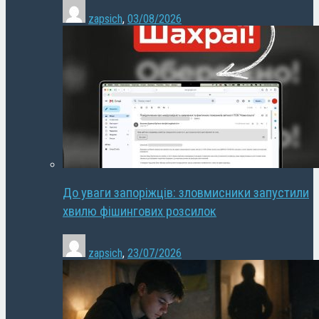
zapsich
,
03/08/2026
До уваги запоріжців: зловмисники запустили
хвилю фішингових розсилок
zapsich
,
23/07/2026