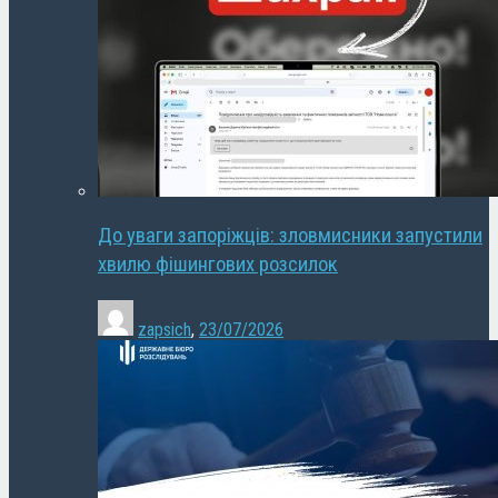
До уваги запоріжців: зловмисники запустили
хвилю фішингових розсилок
zapsich
,
23/07/2026