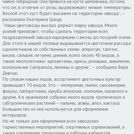
чайно-гибридная. Она привита на кусте шиповника, потому
что он, в отличие от розы, выдерживает низкие температуры.
Весной этот куст будет высажен на территории завода”, –
рассказала Екатерина Цокур.
“Наши цветоводы высоко держат марку завода. Много
усилий прилагают, чтобы сделать территории всех
подразделений завода нарядными с весны до поздней осени.
Для этого в нашей теплице выращивается цветочная рассада
однолетников из собственных семян: агератум, тагетис,
виола, сальвия, петуния, цинния, всего около 40 видов, а
также многолетники: хризантемы, ирисы, ромашки, аквилегии,
колокольчик Campanula, люпины и другие”, – сообщила Вера
Дивчук.
По словам наших гидов, ассортимент цветочных культур
превышает 70 видов. Это – пеперомии, пилеи, сансевиерии,
фикусы, папоротники, аукуба японская, сенполии, каланхоэ и
другие. А в оранжерее собрано много видов тропических и
субтропических растений – пальмы, агавы, алоэ, кактусы.
Большинство из них используется для оформления
интерьеров.
Но не только для оформления всех заводских
торжественных мероприятий, спортивных соревнований, а
также озеленения территории и рабочих кабинетов