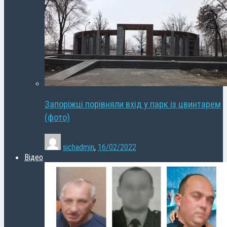
Запоріжці порівняли вхід у парк із цвинтарем
(фото)
sichadmin
,
16/02/2022
Відео