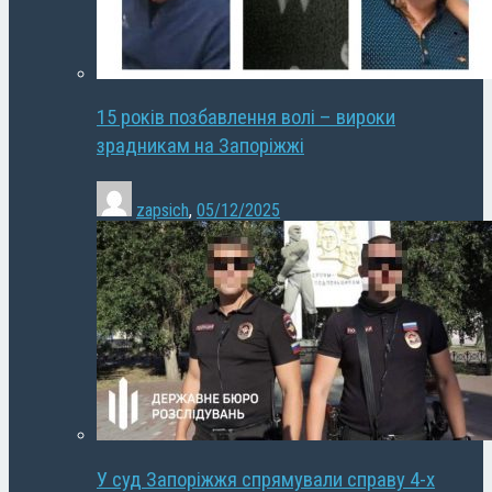
15 років позбавлення волі – вироки
зрадникам на Запоріжжі
zapsich
,
05/12/2025
У суд Запоріжжя спрямували справу 4-х