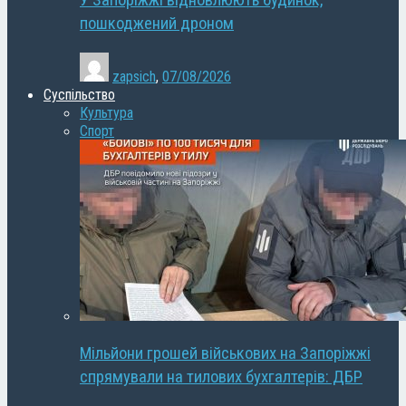
У Запоріжжі відновлюють будинок,
пошкоджений дроном
zapsich
,
07/08/2026
Суспільство
Культура
Спорт
Мільйони грошей військових на Запоріжжі
спрямували на тилових бухгалтерів: ДБР