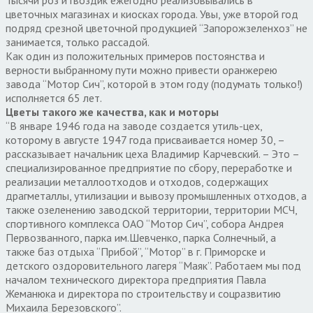
цветочных магазинах и киосках города. Увы, уже второй год
подряд срезной цветочной продукцией “Запорожзеленхоз” не
занимается, только рассадой.
Как один из положительных примеров постоянства и
верности выбранному пути можно привести оранжерею
завода “Мотор Сич”, которой в этом году (подумать только!)
исполняется 65 лет.
Цветы такого же качества, как и моторы
“В январе 1946 года на заводе создается утиль-цех,
которому в августе 1947 года присваивается номер 30, –
рассказывает начальник цеха Владимир Карчевский. – Это –
специализированное предприятие по сбору, переработке и
реализации металлоотходов и отходов, содержащих
драгметаллы, утилизации и вывозу промышленных отходов, а
также озеленению заводской территории, территории МСЧ,
спортивного комплекса ОАО “Мотор Сич”, собора Андрея
Первозванного, парка им.Шевченко, парка Солнечный, а
также баз отдыха “Прибой”, “Мотор” в г. Приморске и
детского оздоровительного лагеря “Маяк”. Работаем мы под
началом технического директора предприятия Павла
Жеманюка и директора по строительству и соцразвитию
Михаила Березовского”.