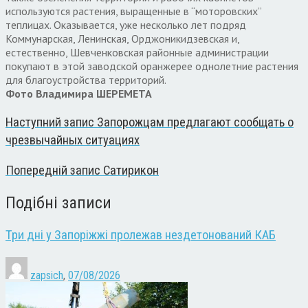
используются растения, выращенные в “моторовских”
теплицах. Оказывается, уже несколько лет подряд
Коммунарская, Ленинская, Орджоникидзевская и,
естественно, Шевченковская районные администрации
покупают в этой заводской оранжерее однолетние растения
для благоустройства территорий.
Фото Владимира ШЕРЕМЕТА
Наступний запис
Запорожцам предлагают сообщать о
чрезвычайных ситуациях
Попередній запис
Сатирикон
Подібні записи
Три дні у Запоріжжі пролежав нездетонований КАБ
zapsich
,
07/08/2026