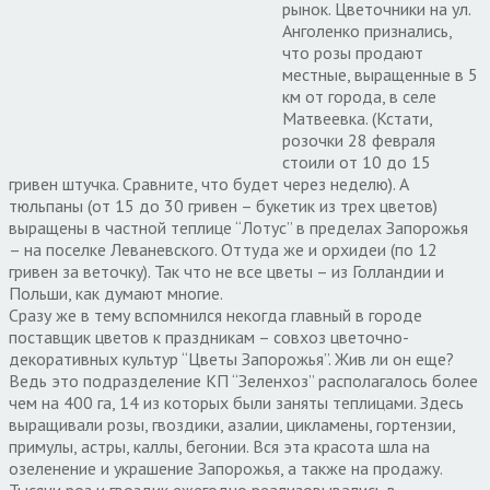
рынок. Цветочники на ул.
Анголенко признались,
что розы продают
местные, выращенные в 5
км от города, в селе
Матвеевка. (Кстати,
розочки 28 февраля
стоили от 10 до 15
гривен штучка. Сравните, что будет через неделю). А
тюльпаны (от 15 до 30 гривен – букетик из трех цветов)
выращены в частной теплице “Лотус” в пределах Запорожья
– на поселке Леваневского. Оттуда же и орхидеи (по 12
гривен за веточку). Так что не все цветы – из Голландии и
Польши, как думают многие.
Сразу же в тему вспомнился некогда главный в городе
поставщик цветов к праздникам – совхоз цветочно-
декоративных культур “Цветы Запорожья”. Жив ли он еще?
Ведь это подразделение КП “Зеленхоз” располагалось более
чем на 400 га, 14 из которых были заняты теплицами. Здесь
выращивали розы, гвоздики, азалии, цикламены, гортензии,
примулы, астры, каллы, бегонии. Вся эта красота шла на
озеленение и украшение Запорожья, а также на продажу.
Тысячи роз и гвоздик ежегодно реализовывались в