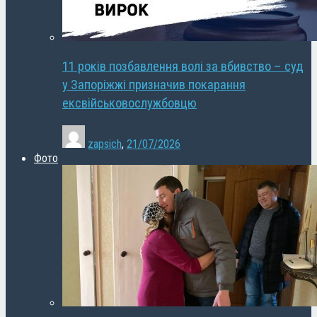
11 років позбавлення волі за вбивство – суд
у Запоріжжі призначив покарання
ексвійськовослужбовцю
zapsich
,
21/07/2026
Фото