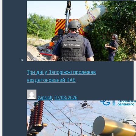
Три дні у Запоріжжі пролежав
нездетонований КАБ
zapsich
,
07/08/2026