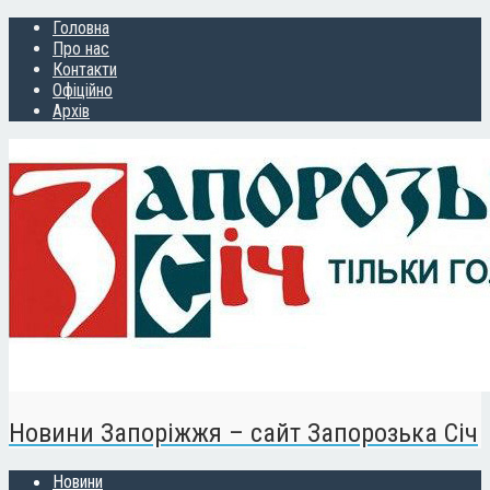
Головна
Про нас
Контакти
Офіційно
Архів
Новини Запоріжжя – сайт Запорозька Січ
Новини