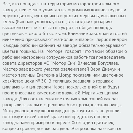
Все, кто попадает на территорию моторостроительного
завода, неизменно удивляются огромному количеству роз и
других цветов, кустарников и редких деревьев, высаженных
здесь. (Как нам удалось узнать, в заводских розариях
высажено свыше 5 тысяч штук роз, а общая площадь
цветников – около 6 тыс. кв. м). Внимание заводчан и гостей
неизменно приковывают магнолии, кипарисы, лириодендрон.
Каждый рабочий кабинет на заводе обязательно украшают
цветы в горшках. На “Моторе” говорят, что таким образом о
рабочем настроении сотрудников заботится председатель
совета директоров АО “Мотор Сич” Вячеслав Богуслаев.
Мастер заводского участка озеленителей Вера Дивчук и
мастер теплицы Екатерина Цокур показали нам цветочное
хозяйство цеха № 30. В теплицах расцвели в горшках
цикламены и цинерарии. Через несколько дней они будут
преподнесены в качестве подарка к 8 Марта женщинам
завода. Для составления цветочных композиций как раз
раскрылись каллы и стрелиции. А вот розы, к сожалению, к
Международному женскому дню распуститься не успели,
поэтому во всей своей красе они предстанут перед
заводчанами примерно в апреле. Хотя один цветочек,
вопреки срокам, все же расцвел. “Эта розочка называется