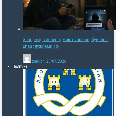
Запоріжців попереджають про вербування
спецслужбами рф
zapsich
,
23/07/2026
Політика