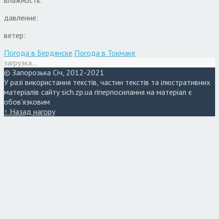
влажность:
давление:
ветер:
Погода в Бердянске
Погода в Токмаке
загрузка...
© Запорозька Січ, 2012-2021
У разі використання текстів, частин текстів та ілюстративних
матеріалів сайту sich.zp.ua гіперпосилання на матеріал є
обов'язковим
↑ Назад нагору