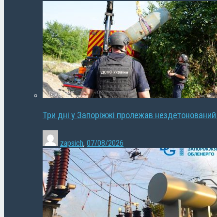
Три дні у Запоріжжі пролежав нездетонований
zapsich
,
07/08/2026