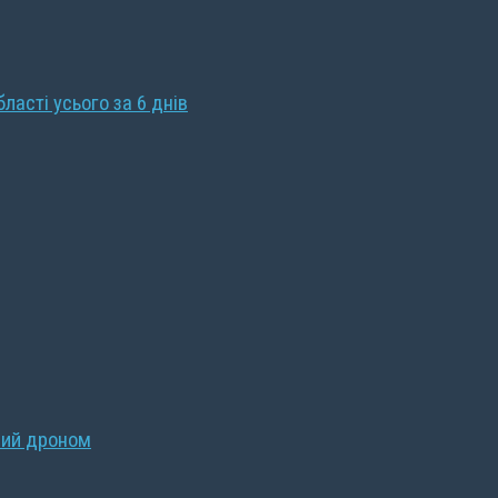
бласті усього за 6 днів
ний дроном