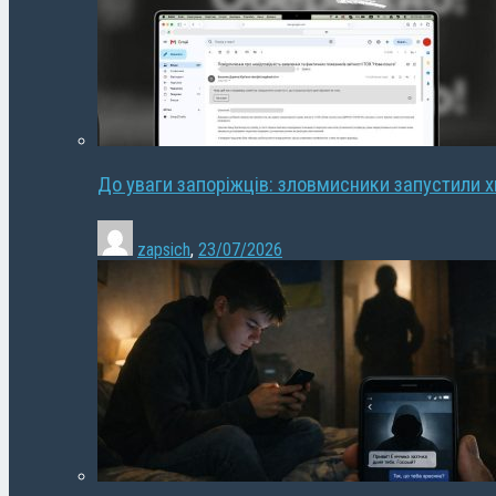
До уваги запоріжців: зловмисники запустили 
zapsich
,
23/07/2026