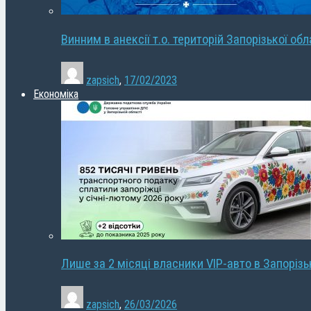
Винним в анексії т.о. територій Запорізької об
zapsich
,
17/02/2023
Економіка
Лише за 2 місяці власники VIP-авто в Запорізь
zapsich
,
26/03/2026