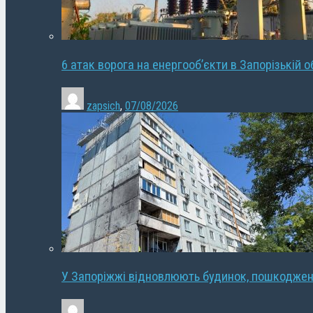
6 атак ворога на енергооб’єкти в Запорізькій о
zapsich
,
07/08/2026
У Запоріжжі відновлюють будинок, пошкодже