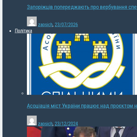
Запоріжців попереджають про вербування сп
zapsich
,
23/07/2026
Політика
Асоціація міст України працює над проєктом н
zapsich
,
23/12/2024