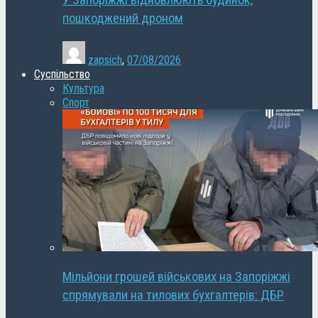
У Запоріжжі відновлюють будинок,
пошкоджений дроном
zapsich
,
07/08/2026
Суспільство
Культура
Спорт
Мільйони грошей військових на Запоріжжі
спрямували на тилових бухгалтерів: ДБР