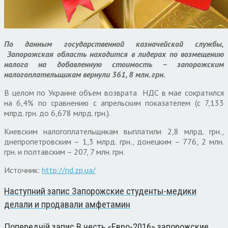
По данным государственной казначейской службы,
Запорожская область находится в лидерах по возмещению
налога на добавленную стоимость – запорожским
налогоплательщикам вернули 361, 8 млн. грн.
В целом по Украине объем возврата НДС в мае сократился
на 6,4% по сравнению с апрельским показателем (с 7,133
млрд. грн. до 6,678 млрд. грн.).
Киевским налогоплательщикам выплатили 2,8 млрд. грн.,
днепропетровским – 1,3 млрд. грн., донецким – 776, 2 млн.
грн. и полтавским – 207, 7 млн. грн.
Источник:
http://nd.zp.ua/
Наступний запис
Запорожские студенты-медики
делали и продавали амфетамин
Попередній запис
В честь «Евро-2016» запорожские