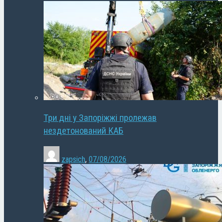
Три дні у Запоріжжі пролежав
нездетонований КАБ
zapsich
,
07/08/2026