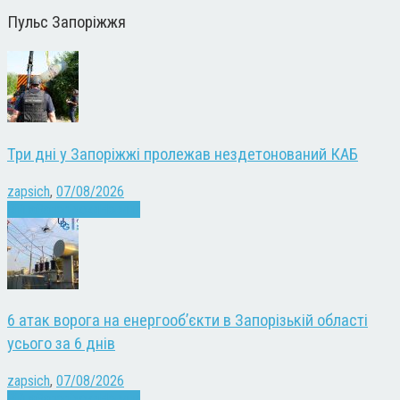
Пульс Запоріжжя
Три дні у Запоріжжі пролежав нездетонований КАБ
zapsich
,
07/08/2026
Війна
Запоріжжя
Новини
6 атак ворога на енергооб’єкти в Запорізькій області
усього за 6 днів
zapsich
,
07/08/2026
Війна
Запоріжжя
Новини