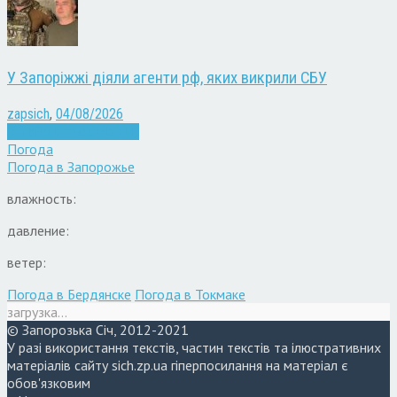
У Запоріжжі діяли агенти рф, яких викрили СБУ
zapsich
,
04/08/2026
Війна
Запоріжжя
Новини
Погода
Погода в
Запорожье
влажность:
давление:
ветер:
Погода в Бердянске
Погода в Токмаке
загрузка...
© Запорозька Січ, 2012-2021
У разі використання текстів, частин текстів та ілюстративних
матеріалів сайту sich.zp.ua гіперпосилання на матеріал є
обов'язковим