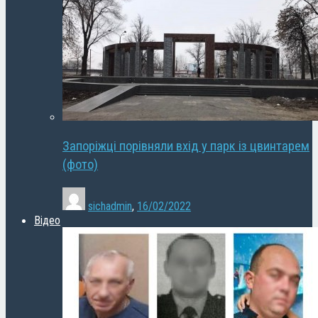
Запоріжці порівняли вхід у парк із цвинтарем
(фото)
sichadmin
,
16/02/2022
Відео