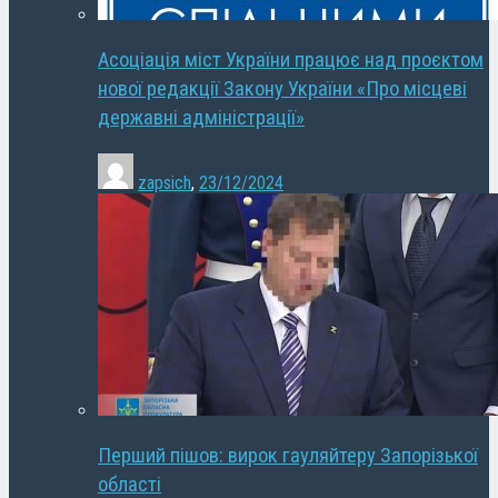
Асоціація міст України працює над проєктом
нової редакції Закону України «Про місцеві
державні адміністрації»
zapsich
,
23/12/2024
Перший пішов: вирок гауляйтеру Запорізької
області