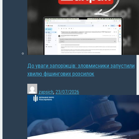
До уваги запоріжців: зловмисники запустили
хвилю фішингових розсилок
zapsich
,
23/07/2026