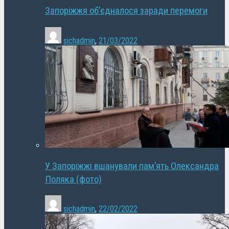
Запоріжжя об’єдналося заради перемоги
sichadmin
,
21/03/2022
У Запоріжжі вшанували пам’ять Олександра
Поляка (фото)
sichadmin
,
22/02/2022