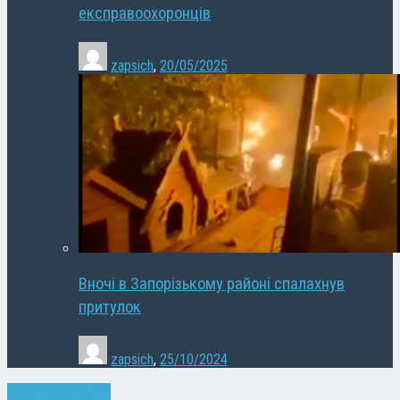
експравоохоронців
zapsich
,
20/05/2025
Вночі в Запорізькому районі спалахнув
притулок
zapsich
,
25/10/2024
Запоріжжя
Новини