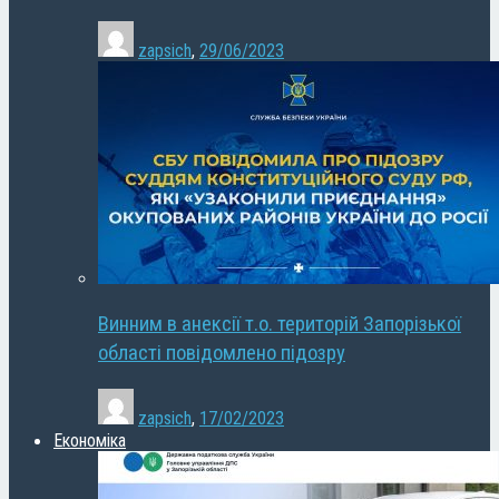
zapsich
,
29/06/2023
Винним в анексії т.о. територій Запорізької
області повідомлено підозру
zapsich
,
17/02/2023
Економіка