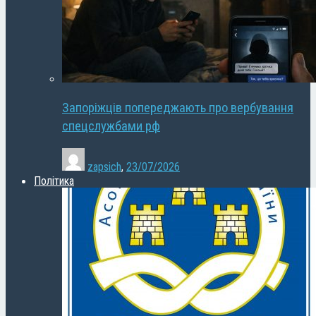
Запоріжців попереджають про вербування
спецслужбами рф
zapsich
,
23/07/2026
Політика