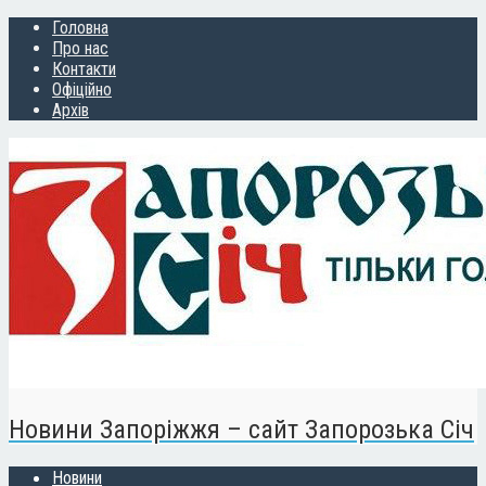
Головна
Про нас
Контакти
Офіційно
Архів
Новини Запоріжжя – сайт Запорозька Січ
Новини