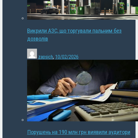
Викрили АЗС, що торгували пальним без
дозволів
zapsich
,
10/02/2026
Порушень на 190 млн грн виявили аудитори