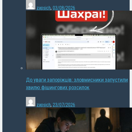
zapsich
,
03/08/2026
До уваги запоріжців: зловмисники запустили
хвилю фішингових розсилок
zapsich
,
23/07/2026