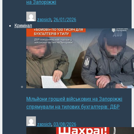
на Запоріжжі
zapsich
,
26/01/2026
Кримінал
Мільйони грошей військових на Запоріжжі
спрямували на тилових бухгалтерів: ДБР
zapsich
,
03/08/2026