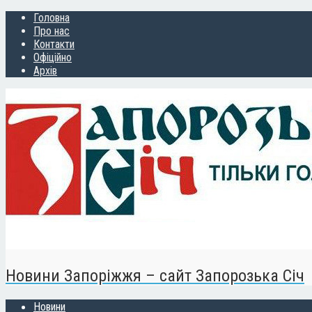
Головна
Про нас
Контакти
Офіційно
Архів
Новини Запоріжжя – сайт Запорозька Січ
Новини