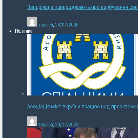
Запоріжців попереджають про вербування сп
zapsich
,
23/07/2026
Політика
Асоціація міст України працює над проєктом н
zapsich
,
23/12/2024