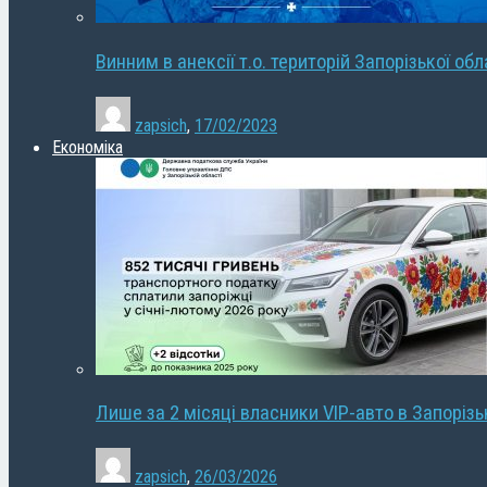
Винним в анексії т.о. територій Запорізької об
zapsich
,
17/02/2023
Економіка
Лише за 2 місяці власники VIP-авто в Запорізь
zapsich
,
26/03/2026