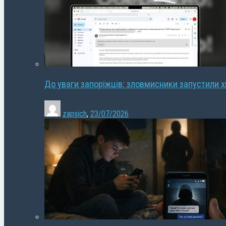
До уваги запоріжців: зловмисники запустили 
zapsich
,
23/07/2026