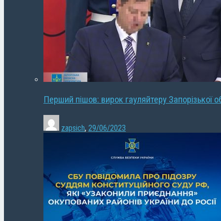
Перший пішов: вирок гауляйтеру Запорізької о
zapsich
,
29/06/2023