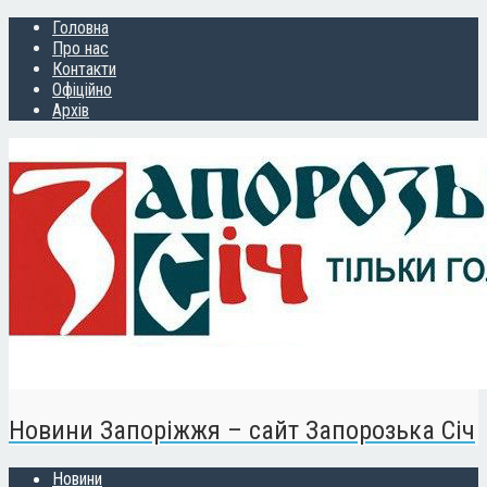
Головна
Про нас
Контакти
Офіційно
Архів
Новини Запоріжжя – сайт Запорозька Січ
Новини