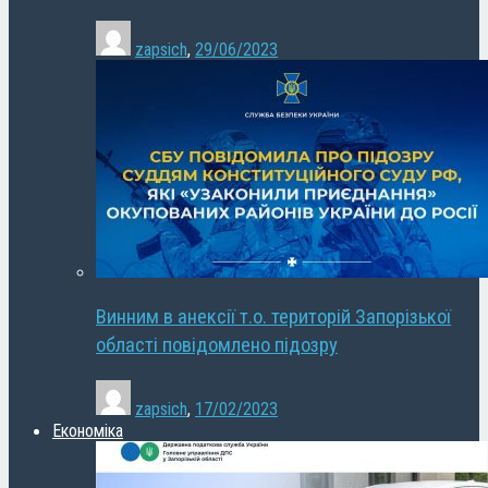
zapsich
,
29/06/2023
Винним в анексії т.о. територій Запорізької
області повідомлено підозру
zapsich
,
17/02/2023
Економіка