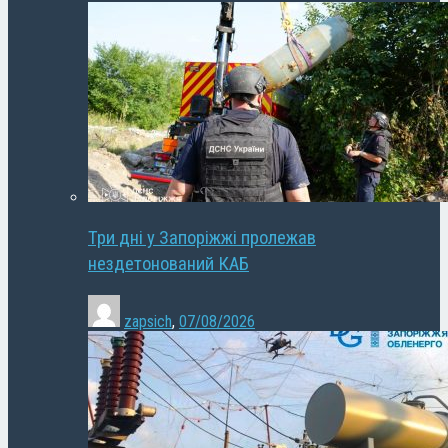
Три дні у Запоріжжі пролежав
нездетонований КАБ
zapsich
,
07/08/2026