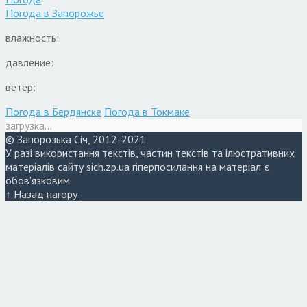
Погода в
Запорожье
влажность:
давление:
ветер:
Погода в Бердянске
Погода в Токмаке
загрузка...
© Запорозька Січ, 2012-2021
У разі використання текстів, частин текстів та ілюстративних
матеріалів сайту sich.zp.ua гіперпосилання на матеріал є
обов'язковим
↑ Назад нагору