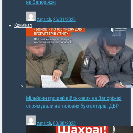
на Запоріжжі
zapsich
,
26/01/2026
Кримінал
Мільйони грошей військових на Запоріжжі
спрямували на тилових бухгалтерів: ДБР
zapsich
,
03/08/2026