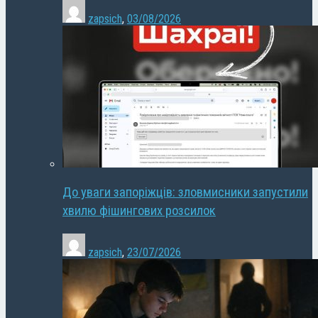
zapsich
,
03/08/2026
До уваги запоріжців: зловмисники запустили
хвилю фішингових розсилок
zapsich
,
23/07/2026