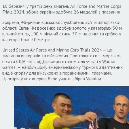
10 березня, у третій день змагань Air Force and Marine Corps
Trials 2024, збірна України здобула 26 медалей з плавання.
Зокрема, 46-річний військовослужбовець ЗСУ із Запорізької
області Євген Федосєєнко здобув золото у категоріях 50 м
вільний стиль, 100 м вільний стиль, 50 м на спині та срібло у
категорії брас 50 метрів.
United States Air Force and Marine Corp Trials 2024 — це
змагання ветеранів та військових Повітряних сил і морської
піхоти США, які є відбірковим етапом для участі у Warrior
Games, — найбільшому американському турнірі з адаптивних
видів спорту для військових з пораненнями і травмами.
Цьогоріч у них вперше бере участь збірна України.