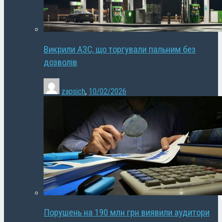
Викрили АЗС, що торгували пальним без
дозволів
zapsich
,
10/02/2026
Порушень на 190 млн грн виявили аудитори