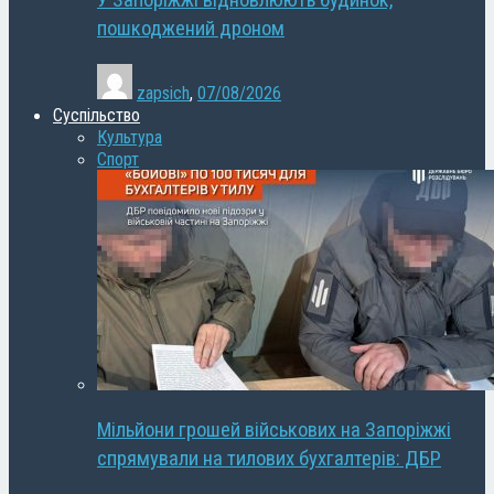
У Запоріжжі відновлюють будинок,
пошкоджений дроном
zapsich
,
07/08/2026
Суспільство
Культура
Спорт
Мільйони грошей військових на Запоріжжі
спрямували на тилових бухгалтерів: ДБР