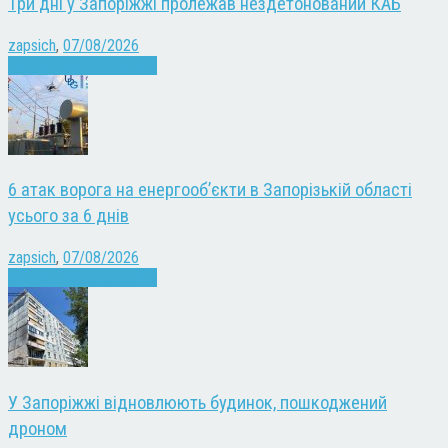
Три дні у Запоріжжі пролежав нездетонований КАБ
zapsich
,
07/08/2026
Війна
Запоріжжя
Новини
6 атак ворога на енергооб’єкти в Запорізькій області
усього за 6 днів
zapsich
,
07/08/2026
Війна
Запоріжжя
Новини
У Запоріжжі відновлюють будинок, пошкоджений
дроном