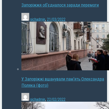
Запоріжжя об’єдналося заради перемоги
sichadmin
,
21/03/2022
У Запоріжжі вшанували пам’ять Олександра
Поляка (фото)
sichadmin
,
22/02/2022