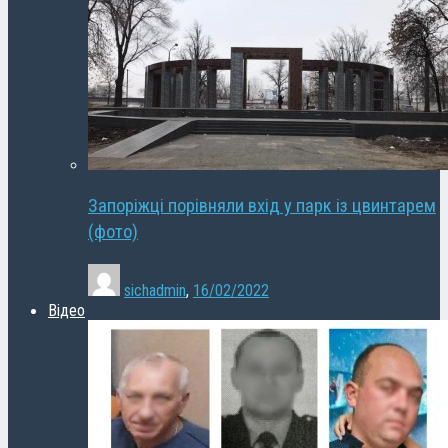
Запоріжці порівняли вхід у парк із цвинтарем
(фото)
sichadmin
,
16/02/2022
Відео