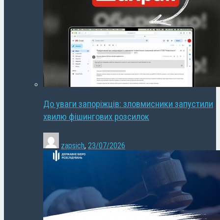
До уваги запоріжців: зловмисники запустили
хвилю фішингових розсилок
zapsich
,
23/07/2026