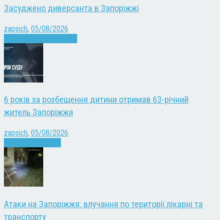
Засуджено диверсанта в Запоріжжі
zapsich
,
05/08/2026
Війна
Запоріжжя
Новини
6 років за розбещення дитини отримав 63-річний
житель Запоріжжя
zapsich
,
05/08/2026
Запоріжжя
Новини
Атаки на Запоріжжя: влучання по території лікарні та
транспорту