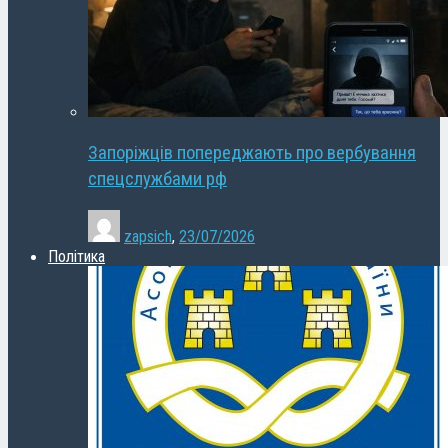
Запоріжців попереджають про вербування
спецслужбами рф
zapsich
,
23/07/2026
Політика