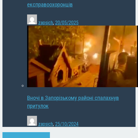
експравоохоронців
zapsich
,
20/05/2025
Вночі в Запорізькому районі спалахнув
притулок
zapsich
,
25/10/2024
Запоріжжя
Новини
Спорт