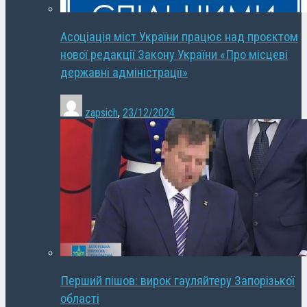
Асоціація міст України працює над проєктом
нової редакції Закону України «Про місцеві
державні адміністрації»
zapsich
,
23/12/2024
Перший пішов: вирок гауляйтеру Запорізької
області