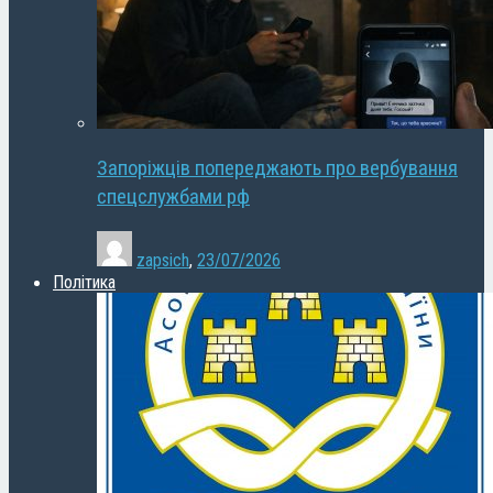
Запоріжців попереджають про вербування
спецслужбами рф
zapsich
,
23/07/2026
Політика