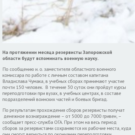
На протяжении месяца резервисты Запорожской
области будут вспоминать военную науку.
По сообщению и. о. заместителя областного военного
комиссара по работе с личным составом капитана
Владислава Чумака, в учебных сборах принимают участие
почти 150 человек. В течение 30 суток они пройдут курсы
переподготовки при вузах, в учебных центрах, в составе
подразделений воинских частей и боевых бригад.
По результатам прохождения сборов резервисты получат
денежное вознаграждение – от 5000 до 7000 гривен, –
сообщает пресс-служба ОГА. При этом на весь период
сборов за резервистами сохраняются их рабочие места, куда
они смогут вернуться по окончании переподготовки.