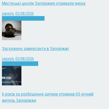
Мистецькі школи Запоріжжя отримали імена
zapsich
,
05/08/2026
Запоріжжя
Культура
Новини
Засуджено диверсанта в Запоріжжі
zapsich
,
05/08/2026
Війна
Запоріжжя
Новини
6 років за розбещення дитини отримав 63-річний
житель Запоріжжя