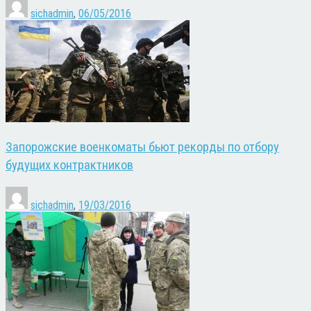
sichadmin
,
06/05/2016
Запорожские военкоматы бьют рекорды по отбору
будущих контрактников
sichadmin
,
19/03/2016