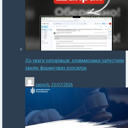
До уваги запоріжців: зловмисники запустили
хвилю фішингових розсилок
zapsich
,
23/07/2026