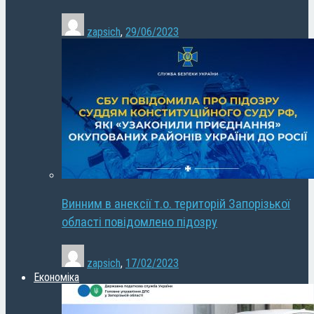
zapsich
,
29/06/2023
Винним в анексії т.о. територій Запорізької
області повідомлено підозру
zapsich
,
17/02/2023
Економіка