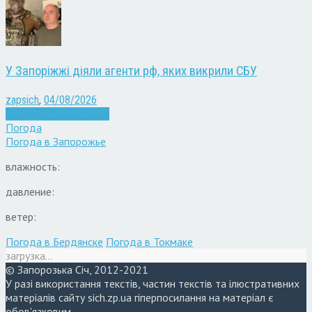
У Запоріжжі діяли агенти рф, яких викрили СБУ
zapsich
,
04/08/2026
Війна
Запоріжжя
Новини
Погода
Погода в
Запорожье
влажность:
давление:
ветер:
Погода в Бердянске
Погода в Токмаке
загрузка...
© Запорозька Січ, 2012-2021
У разі використання текстів, частин текстів та ілюстративних
матеріалів сайту sich.zp.ua гіперпосилання на матеріал є
обов'язковим