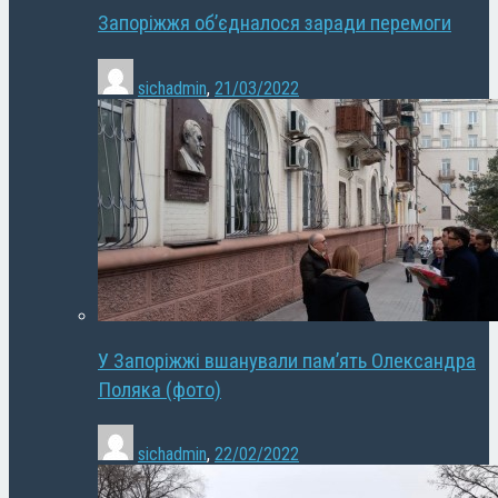
Запоріжжя об’єдналося заради перемоги
sichadmin
,
21/03/2022
У Запоріжжі вшанували пам’ять Олександра
Поляка (фото)
sichadmin
,
22/02/2022