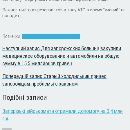
Важно: никто из резервистов в зону АТО в время “учений” не
попадет.
Позначки:
военные
переподготовка
сборы
Наступний запис
Для запорожских больниц закупили
медицинское оборудование и автомобили на общую
сумму в 15,5 миллионов гривен
Попередній запис
Старый холодильник принес
запорожцам проблемы с законом
Подібні записи
Запорізькі військомати отримали допомогу на 3,4 млн
грн