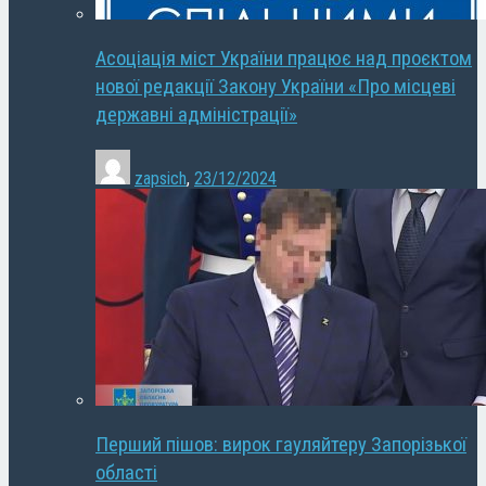
Асоціація міст України працює над проєктом
нової редакції Закону України «Про місцеві
державні адміністрації»
zapsich
,
23/12/2024
Перший пішов: вирок гауляйтеру Запорізької
області