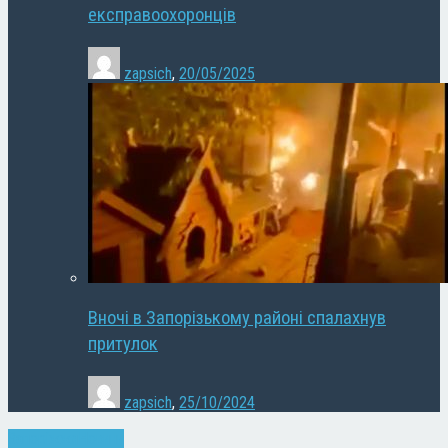
експравоохоронців
zapsich
,
20/05/2025
Вночі в Запорізькому районі спалахнув
притулок
zapsich
,
25/10/2024
Запоріжжя
Новини