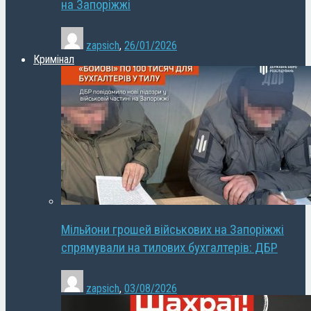
на Запоріжжі
zapsich
,
26/01/2026
Кримінал
Мільйони грошей військових на Запоріжжі
спрямували на тилових бухгалтерів: ДБР
zapsich
,
03/08/2026