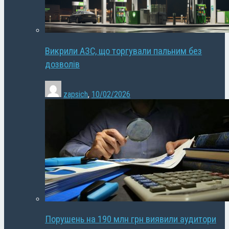
Викрили АЗС, що торгували пальним без
дозволів
zapsich
,
10/02/2026
Порушень на 190 млн грн виявили аудитори