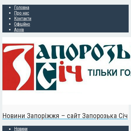
Головна
Про нас
Контакти
Офіційно
Архів
Новини Запоріжжя – сайт Запорозька Січ
Новини