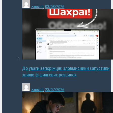
zapsich
,
03/08/2026
До уваги запоріжців: зловмисники запустили
хвилю фішингових розсилок
zapsich
,
23/07/2026