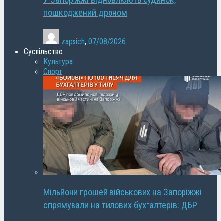
У Запоріжжі відновлюють будинок,
пошкоджений дроном
zapsich
,
07/08/2026
Суспільство
Культура
Спорт
Мільйони грошей військових на Запоріжжі
спрямували на тилових бухгалтерів: ДБР