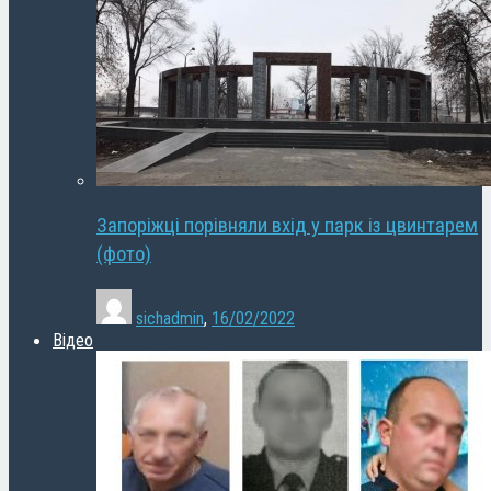
Запоріжці порівняли вхід у парк із цвинтарем
(фото)
sichadmin
,
16/02/2022
Відео