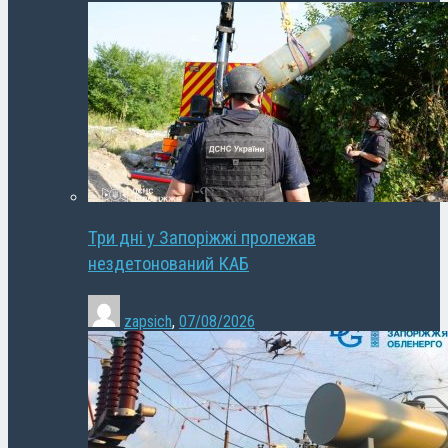
Три дні у Запоріжжі пролежав
нездетонований КАБ
zapsich
,
07/08/2026