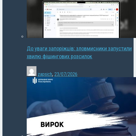
До уваги запоріжців: зловмисники запустили
хвилю фішингових розсилок
zapsich
,
23/07/2026