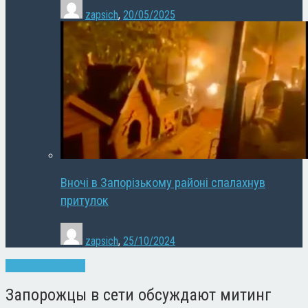
zapsich
,
20/05/2025
Вночі в Запорізькому районі спалахнув
притулок
zapsich
,
25/10/2024
Запоріжжя
Новини
Запорожцы в сети обсуждают митинг