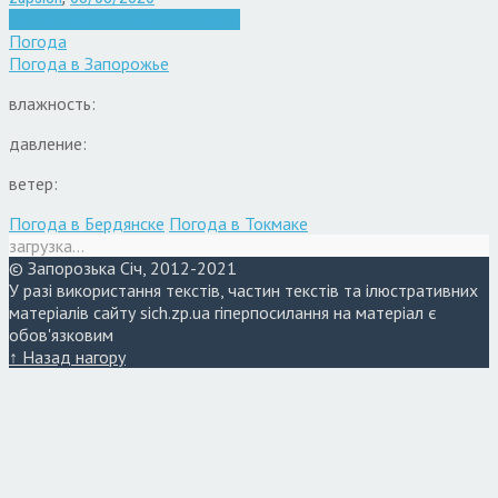
Війна
Запоріжжя
Кримінал
Новини
Погода
Погода в
Запорожье
влажность:
давление:
ветер:
Погода в Бердянске
Погода в Токмаке
загрузка...
© Запорозька Січ, 2012-2021
У разі використання текстів, частин текстів та ілюстративних
матеріалів сайту sich.zp.ua гіперпосилання на матеріал є
обов'язковим
↑ Назад нагору