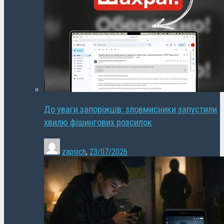
До уваги запоріжців: зловмисники запустили
хвилю фішингових розсилок
zapsich
,
23/07/2026