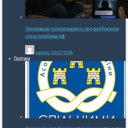
Запоріжців попереджають про вербування
спецслужбами рф
zapsich
,
23/07/2026
Політика