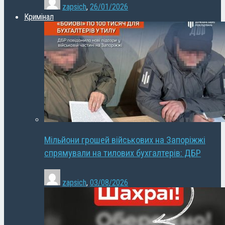
zapsich
,
26/01/2026
Кримінал
Мільйони грошей військових на Запоріжжі
спрямували на тилових бухгалтерів: ДБР
zapsich
,
03/08/2026