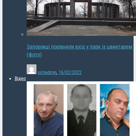
Запоріжці порівняли вхід у парк із цвинтарем
(фото)
sichadmin
,
16/02/2022
Відео