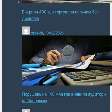
Викрили АЗС, що торгували пальним без
дозволів
zapsich
,
10/02/2026
Порушень на 190 млн грн виявили аудитори
на Запоріжжі