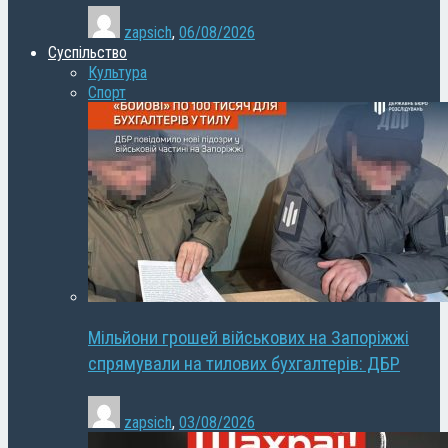
zapsich
,
06/08/2026
Суспільство
Культура
Спорт
Мільйони грошей військових на Запоріжжі
спрямували на тилових бухгалтерів: ДБР
zapsich
,
03/08/2026