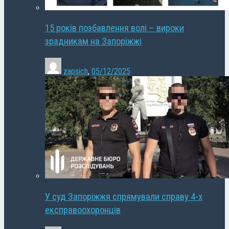
15 років позбавлення волі – вироки
зрадникам на Запоріжжі
zapsich
,
05/12/2025
У суд Запоріжжя спрямували справу 4-х
експравоохоронців