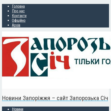
Головна
Про нас
Контакти
Офіційно
Архів
Новини Запоріжжя – сайт Запорозька Січ
Новини