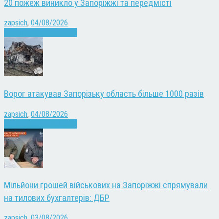
20 пожеж виникло у Запоріжжі та передмісті
zapsich
,
04/08/2026
Війна
Запоріжжя
Новини
Ворог атакував Запорізьку область більше 1000 разів
zapsich
,
04/08/2026
Війна
Запоріжжя
Новини
Мільйони грошей військових на Запоріжжі спрямували
на тилових бухгалтерів: ДБР
zapsich
,
03/08/2026