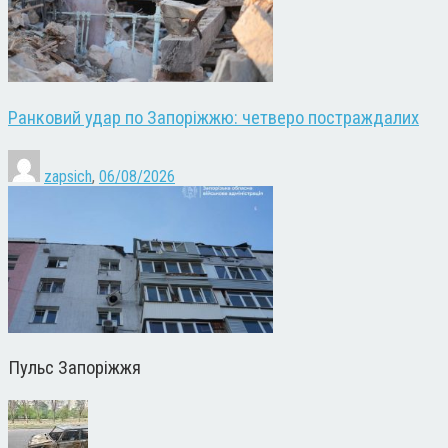
Ранковий удар по Запоріжжю: четверо постраждалих
zapsich
,
06/08/2026
Пульс Запоріжжя