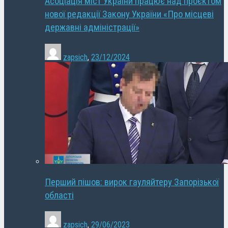
Асоціація міст України працює над проєктом
нової редакції Закону України «Про місцеві
державні адміністрації»
zapsich
,
23/12/2024
Перший пішов: вирок гауляйтеру Запорізької
області
zapsich
,
29/06/2023