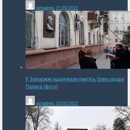
sichadmin
,
21/03/2022
У Запоріжжі вшанували пам’ять Олександра
Поляка (фото)
sichadmin
,
22/02/2022