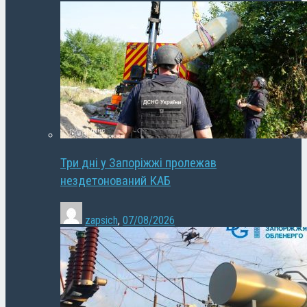
Три дні у Запоріжжі пролежав
нездетонований КАБ
zapsich
,
07/08/2026