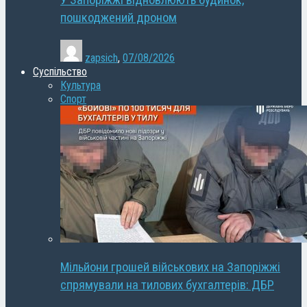
У Запоріжжі відновлюють будинок,
пошкоджений дроном
zapsich
,
07/08/2026
Суспільство
Культура
Спорт
Мільйони грошей військових на Запоріжжі
спрямували на тилових бухгалтерів: ДБР