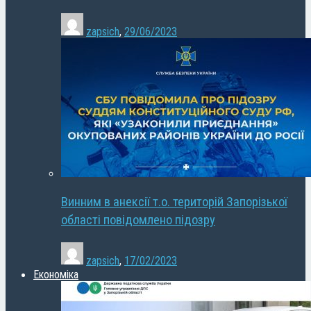
zapsich
,
29/06/2023
Винним в анексії т.о. територій Запорізької
області повідомлено підозру
zapsich
,
17/02/2023
Економіка