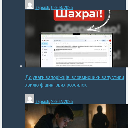
zapsich
,
03/08/2026
До уваги запоріжців: зловмисники запустили
хвилю фішингових розсилок
zapsich
,
23/07/2026