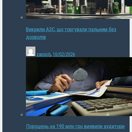
Викрили АЗС, що торгували пальним без
дозволів
zapsich
,
10/02/2026
Порушень на 190 млн грн виявили аудитори