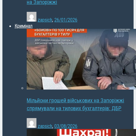
на Запоріжжі
zapsich
,
26/01/2026
Кримінал
Мільйони грошей військових на Запоріжжі
спрямували на тилових бухгалтерів: ДБР
zapsich
,
03/08/2026