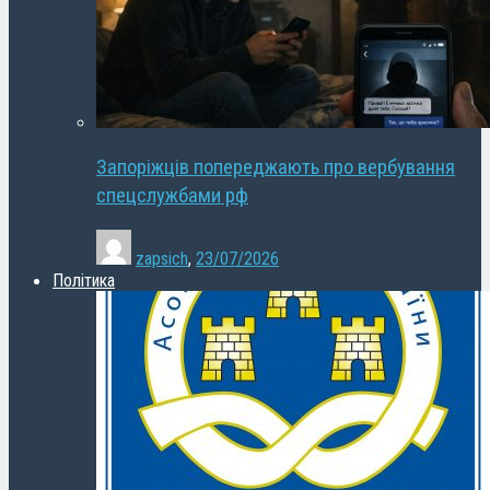
Запоріжців попереджають про вербування
спецслужбами рф
zapsich
,
23/07/2026
Політика