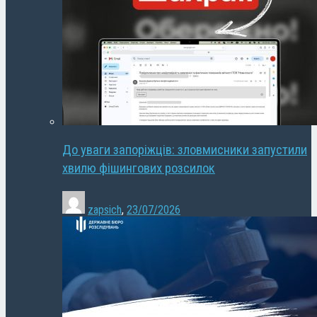
До уваги запоріжців: зловмисники запустили
хвилю фішингових розсилок
zapsich
,
23/07/2026