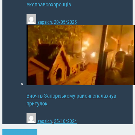
експравоохоронців
zapsich
,
20/05/2025
Вночі в Запорізькому районі спалахнув
притулок
zapsich
,
25/10/2024
Запоріжжя
Новини