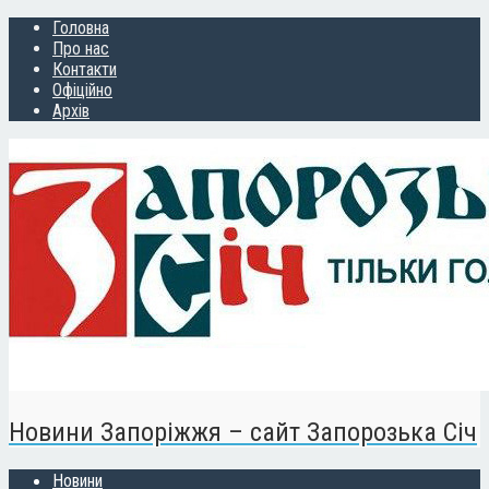
Головна
Про нас
Контакти
Офіційно
Архів
Новини Запоріжжя – сайт Запорозька Січ
Новини