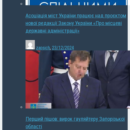
Асоціація міст України працює над проєктом
нової редакції Закону України «Про місцеві
державні адміністрації»
zapsich
,
23/12/2024
Перший пішов: вирок гауляйтеру Запорізької
області