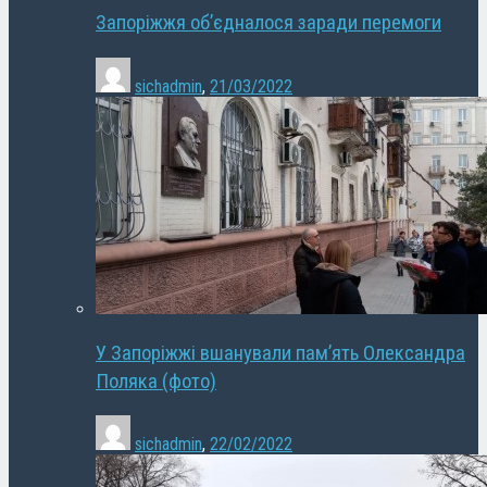
Запоріжжя об’єдналося заради перемоги
sichadmin
,
21/03/2022
У Запоріжжі вшанували пам’ять Олександра
Поляка (фото)
sichadmin
,
22/02/2022