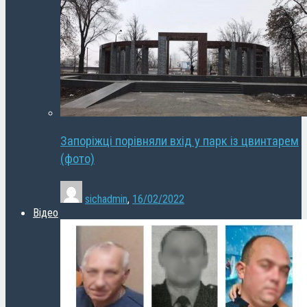
Запоріжці порівняли вхід у парк із цвинтарем
(фото)
sichadmin
,
16/02/2022
Відео