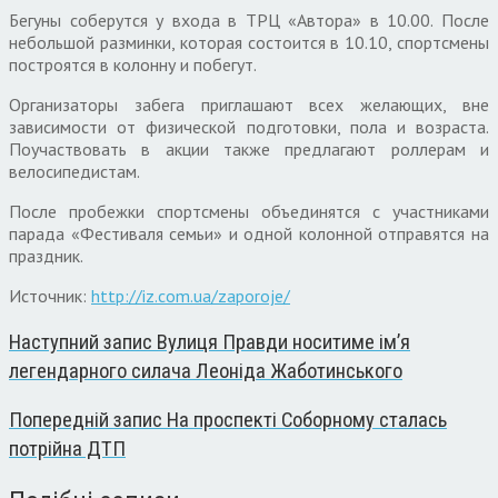
Бегуны соберутся у входа в ТРЦ «Автора» в 10.00. После
небольшой разминки, которая состоится в 10.10, спортсмены
построятся в колонну и побегут.
Организаторы забега приглашают всех желающих, вне
зависимости от физической подготовки, пола и возраста.
Поучаствовать в акции также предлагают роллерам и
велосипедистам.
После пробежки спортсмены объединятся с участниками
парада «Фестиваля семьи» и одной колонной отправятся на
праздник.
Источник:
http://iz.com.ua/zaporoje/
Наступний запис
Вулиця Правди носитиме ім’я
легендарного силача Леоніда Жаботинського
Попередній запис
На проспекті Соборному сталась
потрійна ДТП