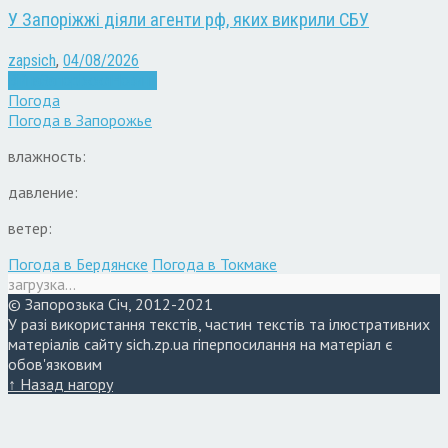
У Запоріжжі діяли агенти рф, яких викрили СБУ
zapsich
,
04/08/2026
Війна
Запоріжжя
Новини
Погода
Погода в
Запорожье
влажность:
давление:
ветер:
Погода в Бердянске
Погода в Токмаке
загрузка...
© Запорозька Січ, 2012-2021
У разі використання текстів, частин текстів та ілюстративних
матеріалів сайту sich.zp.ua гіперпосилання на матеріал є
обов'язковим
↑ Назад нагору