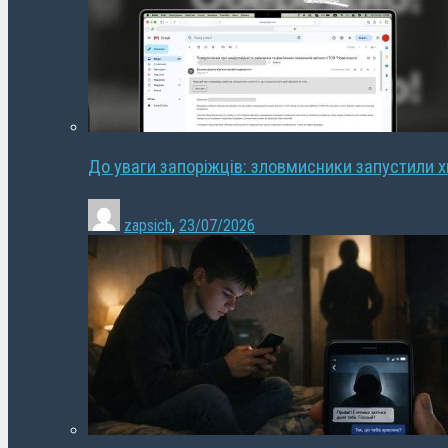
До уваги запоріжців: зловмисники запустили 
zapsich
,
23/07/2026