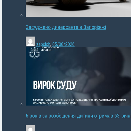
Засуджено диверсанта в Запоріжжі
zapsich
,
05/08/2026
6 років за розбещення дитини отримав 63-річ