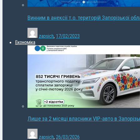
Винним в анексії т.о. територій Запорізької об
zapsich
,
17/02/2023
Економіка
Лише за 2 місяці власники VIP-авто в Запорізь
zapsich
,
26/03/2026