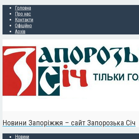
Головна
Про нас
Контакти
Офіційно
Архів
Новини Запоріжжя – сайт Запорозька Січ
Новини