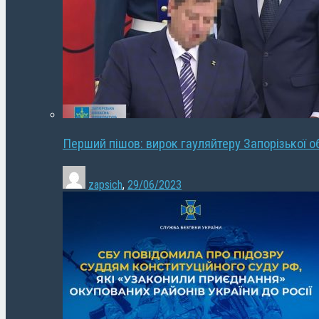
Перший пішов: вирок гауляйтеру Запорізької о
zapsich
,
29/06/2023