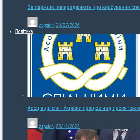
Запоріжців попереджають про вербування сп
zapsich
,
23/07/2026
Політика
Асоціація міст України працює над проєктом н
zapsich
,
23/12/2024