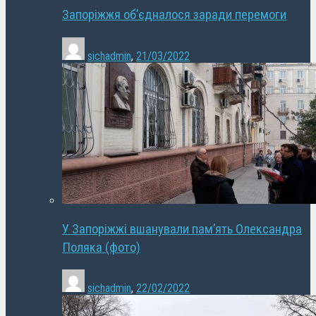
Запоріжжя об’єдналося заради перемоги
sichadmin
,
21/03/2022
У Запоріжжі вшанували пам’ять Олександра
Поляка (фото)
sichadmin
,
22/02/2022