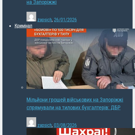
на Запоріжжі
zapsich
,
26/01/2026
Кримінал
Мільйони грошей військових на Запоріжжі
спрямували на тилових бухгалтерів: ДБР
zapsich
,
03/08/2026