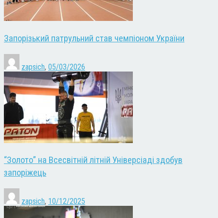
Запорізький патрульний став чемпіоном України
zapsich
,
05/03/2026
“Золото” на Всесвітній літній Універсіаді здобув
запоріжець
zapsich
,
10/12/2025