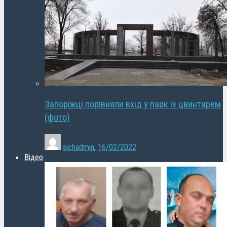
Запоріжці порівняли вхід у парк із цвинтарем
(фото)
sichadmin
,
16/02/2022
Відео