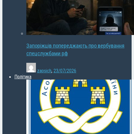
Запоріжців попереджають про вербування
спецслужбами рф
zapsich
,
23/07/2026
Політика