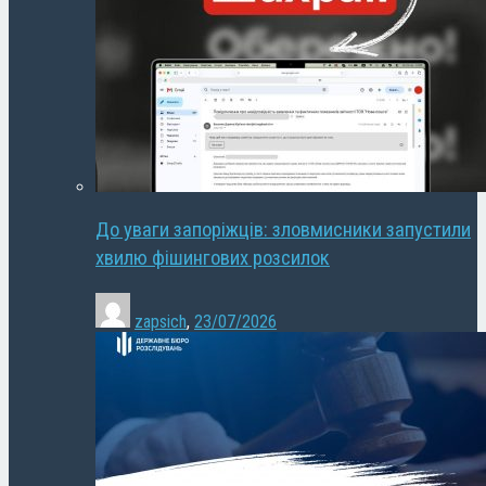
До уваги запоріжців: зловмисники запустили
хвилю фішингових розсилок
zapsich
,
23/07/2026