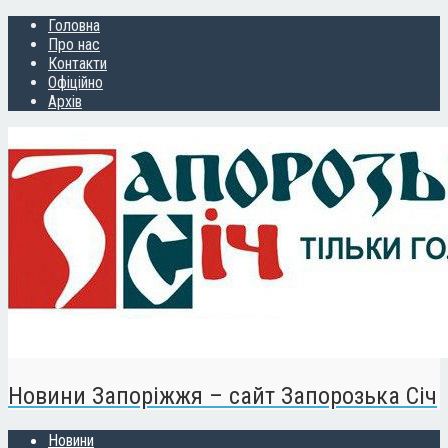
Головна
Про нас
Контакти
Офіційно
Архів
Новини Запоріжжя – сайт Запорозька Січ
Новини