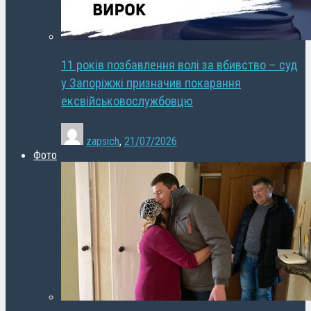
11 років позбавлення волі за вбивство – суд
у Запоріжжі призначив покарання
ексвійськовослужбовцю
zapsich
,
21/07/2026
Фото