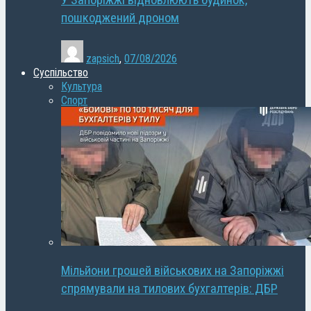
У Запоріжжі відновлюють будинок,
пошкоджений дроном
zapsich
,
07/08/2026
Суспільство
Культура
Спорт
Мільйони грошей військових на Запоріжжі
спрямували на тилових бухгалтерів: ДБР