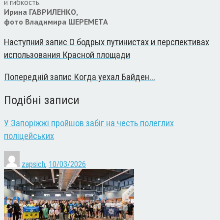
и гибкость.
Ирина ГАВРИЛЕНКО,
фото Владимира ШЕРЕМЕТА
Наступний запис
О бодрых путинистах и перспективах
использования Красной площади
Попередній запис
Когда уехал Байден...
Подібні записи
У Запоріжжі пройшов забіг на честь полеглих
поліцейських
zapsich
,
10/03/2026