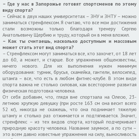
– Где у нас в Запорожье готовят спортсменов по этому
виду спорта?
– Сейчас в двух наших университетах – ЗНУ и ЗНТУ – можно
заниматься стренфлексом. Я считаю, что все мои достижения
стали возможны только благодаря тренеру Сергею
Анатольевичу Щербию и труду, который он в меня вложил.
– Как ты считаешь, насколько доступным и массовым
может стать этот вид спорта?
– Стренфлексом могут заниматься все, кто захочет, от 18 лет
до 60, а может, и старше. Все упражнения общеизвестны,
ничего нового. Для их выполнения нужен минимум
оборудования: турник, брусья, скамейка, гантели, велосипед,
штанга – все, что есть в любом фитнес-клубе. В этом виде
спорта важна не столько силовая, как всесторонне развитая
физическая подготовка человека.
От себя добавим, что, глядя вне спортзала на Олесю, 23-
летнюю хрупкую девушку (при росте 163 см она весит всего
52 кг), никогда не скажешь, что она поднимает тяжелую
штангу и столько раз отжимается и подтягивается. Значит,
стренфлекс – из тех видов спорта, который подчеркивает
природную красоту человека. Название заумное, а по сути –
это всем давно известные упражнения на силу, выносливость