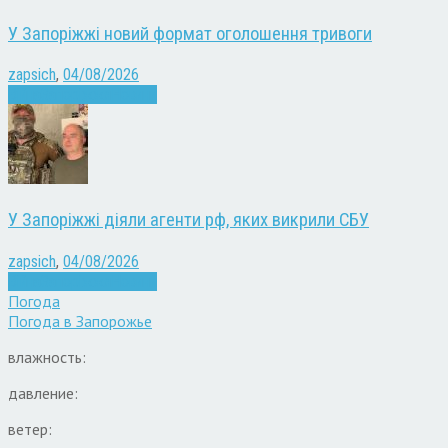
У Запоріжжі новий формат оголошення тривоги
zapsich
,
04/08/2026
Війна
Запоріжжя
Новини
У Запоріжжі діяли агенти рф, яких викрили СБУ
zapsich
,
04/08/2026
Війна
Запоріжжя
Новини
Погода
Погода в
Запорожье
влажность:
давление:
ветер: