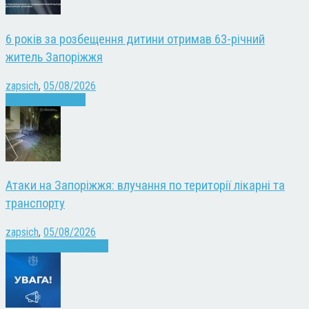
6 років за розбещення дитини отримав 63-річний
житель Запоріжжя
zapsich
,
05/08/2026
Запоріжжя
Новини
Атаки на Запоріжжя: влучання по території лікарні та
транспорту
zapsich
,
05/08/2026
Війна
Запоріжжя
Новини