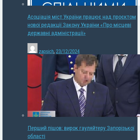
Асоціація міст України працює над проєктом
нової редакції Закону України «Про місцеві
державні адміністрації»
zapsich
,
23/12/2024
Перший пішов: вирок гауляйтеру Запорізької
області