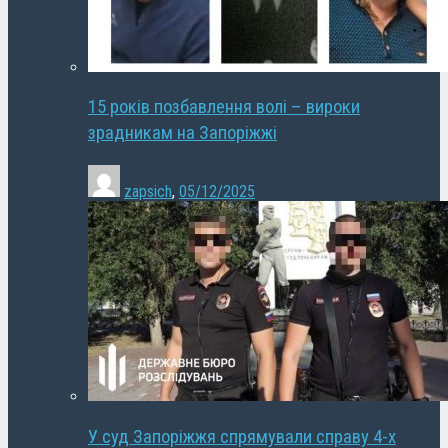
15 років позбавлення волі – вироки
зрадникам на Запоріжжі
zapsich
,
05/12/2025
У суд Запоріжжя спрямували справу 4-х