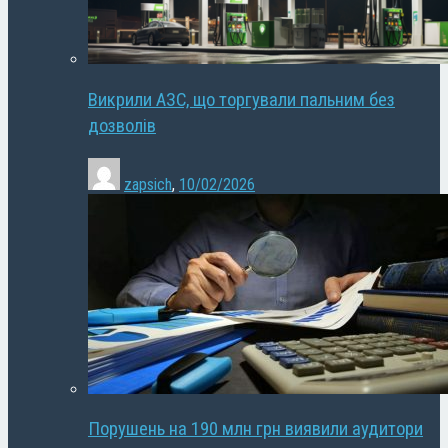
Викрили АЗС, що торгували пальним без
дозволів
zapsich
,
10/02/2026
Порушень на 190 млн грн виявили аудитори