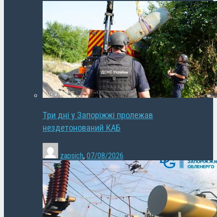
Три дні у Запоріжжі пролежав
нездетонований КАБ
zapsich
,
07/08/2026