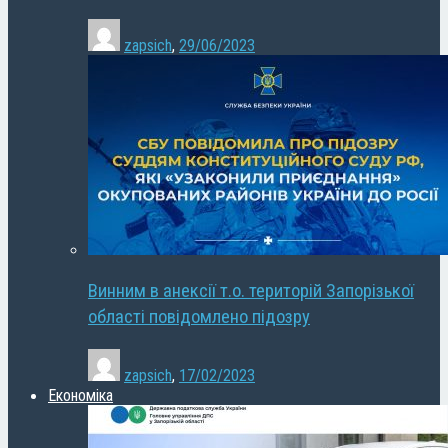
zapsich
,
29/06/2023
Винним в анексії т.о. територій Запорізької
області повідомлено підозру
zapsich
,
17/02/2023
Економіка