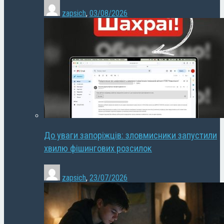
zapsich
,
03/08/2026
До уваги запоріжців: зловмисники запустили
хвилю фішингових розсилок
zapsich
,
23/07/2026