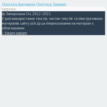
Погода в Бердянске
Погода в Токмаке
загрузка...
© Запорозька Січ, 2012-2021
У разі використання текстів, частин текстів та ілюстративних
матеріалів сайту sich.zp.ua гіперпосилання на матеріал є
обов'язковим
↑ Назад нагору