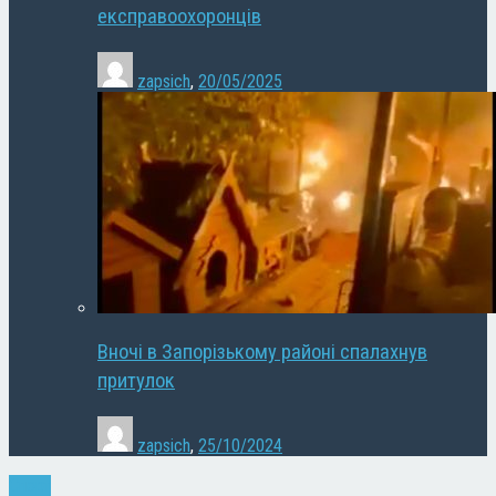
експравоохоронців
zapsich
,
20/05/2025
Вночі в Запорізькому районі спалахнув
притулок
zapsich
,
25/10/2024
Спорт