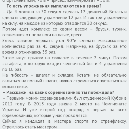
спортсмена жим, 70% – присед, жим-перехват – 30%.
– То есть упражнения выполняются на время?
– Да. Я должна за 30 секунд сделать 12 движений. Встать и
сделать следующее упражнение 12 раз. И так три упражнения
на силу, на каждое из которых отводится 30 секунд.
Потом идет комплекс со своим весом – брусья, турник,
отжимания от пола ноги на лавке, пресс.
Здесь главное держать угол 90°и сделать максимальное
количество раз за 45 секунд. Например, на брусьях за это
время я отжимаюсь 35 раз.
Затем идут прыжки на скакалке в течение 2 минут. Потом
эстафета, в которую входит челночный бег и 4 упражнения
по 10 раз.
На гибкость – шпагат и складка. Кстати, не обязательно
садиться на полный шпагат, нужно стремиться опуститься как
можно ниже.
– Расскажи, на каких соревнованиях ты побеждала?
– Первыми моими соревнованиями был студенческий Кубок в
2012 году. В 2013 году заняла 2 место на Чемпионате
Украины. И уже второй год подряд я первая на всех
соревнованиях, которые у нас проводятся.
Сейчас я кандидат в мастера спорта по стренфлексу.
Стремлюсь стать мастером.