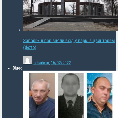
Запоріжці порівняли вхід у парк із цвинтарем
(фото)
sichadmin
,
16/02/2022
Відео