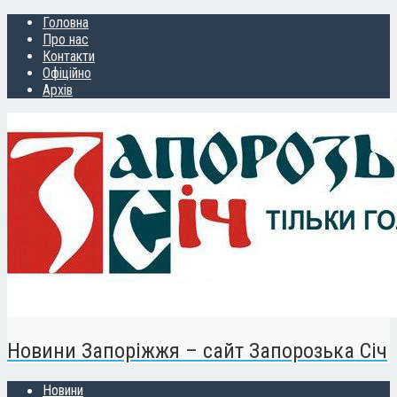
Головна
Про нас
Контакти
Офіційно
Архів
Новини Запоріжжя – сайт Запорозька Січ
Новини