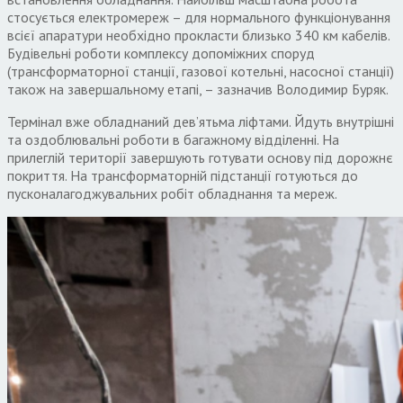
стосується електромереж – для нормального функціонування
всієї апаратури необхідно прокласти близько 340 км кабелів.
Будівельні роботи комплексу допоміжних споруд
(трансформаторної станції, газової котельні, насосної станції)
також на завершальному етапі, – зазначив Володимир Буряк.
Термінал вже обладнаний дев’ятьма ліфтами. Йдуть внутрішні
та оздоблювальні роботи в багажному відділенні. На
прилеглій території завершують готувати основу під дорожнє
покриття. На трансформаторній підстанції готуються до
пусконалагоджувальних робіт обладнання та мереж.