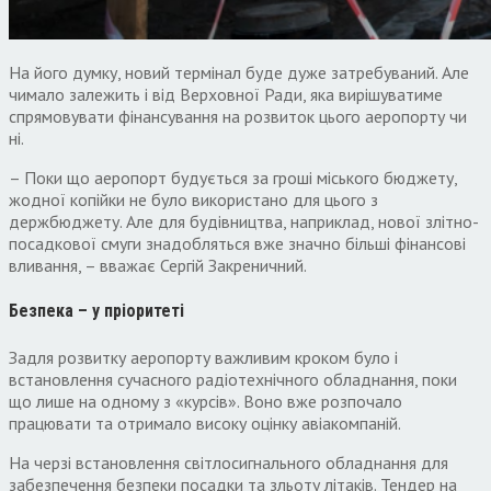
На його думку, новий термінал буде дуже затребуваний. Але
чимало залежить і від Верховної Ради, яка вирішуватиме
спрямовувати фінансування на розвиток цього аеропорту чи
ні.
– Поки що аеропорт будується за гроші міського бюджету,
жодної копійки не було використано для цього з
держбюджету. Але для будівництва, наприклад, нової злітно-
посадкової смуги знадобляться вже значно більші фінансові
вливання, – вважає Сергій Закреничний.
Безпека – у пріоритеті
Задля розвитку аеропорту важливим кроком було і
встановлення сучасного радіотехнічного обладнання, поки
що лише на одному з «курсів». Воно вже розпочало
працювати та отримало високу оцінку авіакомпаній.
На черзі встановлення світлосигнального обладнання для
забезпечення безпеки посадки та зльоту літаків. Тендер на