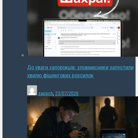
До уваги запоріжців: зловмисники запустили
хвилю фішингових розсилок
zapsich
,
23/07/2026