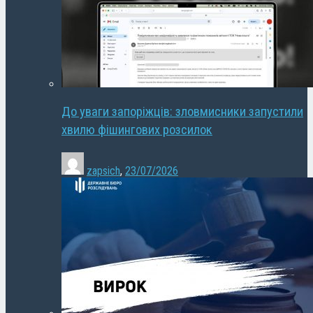
До уваги запоріжців: зловмисники запустили
хвилю фішингових розсилок
zapsich
,
23/07/2026