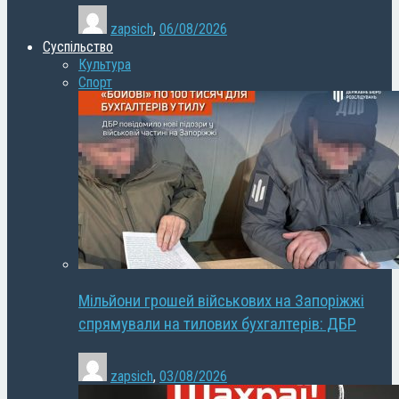
zapsich
,
06/08/2026
Суспільство
Культура
Спорт
Мільйони грошей військових на Запоріжжі
спрямували на тилових бухгалтерів: ДБР
zapsich
,
03/08/2026