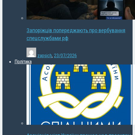
Запоріжців попереджають про вербування
спецслужбами рф
zapsich
,
23/07/2026
Політика