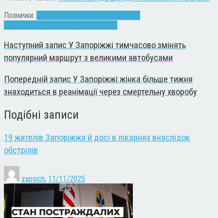
Позначки:
Аеропорт
будівництво
Володимир
Буряк
депутати
Запоріжжя
земля
мер
Наступний запис
У Запоріжжі тимчасово змінять
популярний маршрут з великими автобусами
Попередній запис
У Запоріжжі жінка більше тижня
знаходиться в реанімації через смертельну хворобу
Подібні записи
19 жителів Запоріжжя й досі в лікарнях внаслідок
обстрілів
zapsich
,
11/11/2025