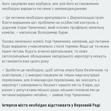
його закупівлю вже відбувся, але для його встановлення
необхідно вирішити питання з землевідведенням.
– Це питання необхідно врегулювати з Держгеокадастром.
Взяти вирішення цієї проблеми на особистий контроль я
доручив Ігорю Чумаченко, який очолює профільну земельну
комісію, – наголосив Володимир Буряк.
Голова земельної комісії Ігор Чумаченко запевнив, що питання
буде вирішене у максимально стислі терміни. Якщо це та низка
інших питань будуть вчасно врегульовані, то нове
світлосигнальне обладнання запорізького аеропорту можуть
встановити вже цього року.
–
Зробити це необхідно, щоб злітна смуга була безпечною та
освітленою, і її використовували не тільки наші внутрішні
перевізники, але й міжнародні перевізники, які заходять у
аеропорт і наповнюють бюджет нашого міста. Я вірю, що
разом з депутатами міської ради, міським головою ми це
питання вирішимо негайно, – заявив Ігор Чумаченко.
Інтереси міста необхідно відстоювати у Верховній Раді