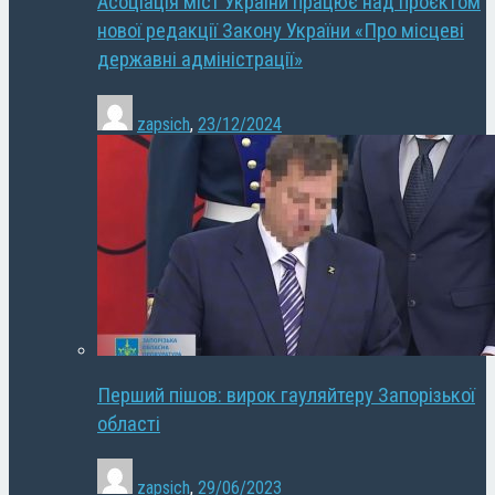
Асоціація міст України працює над проєктом
нової редакції Закону України «Про місцеві
державні адміністрації»
zapsich
,
23/12/2024
Перший пішов: вирок гауляйтеру Запорізької
області
zapsich
,
29/06/2023