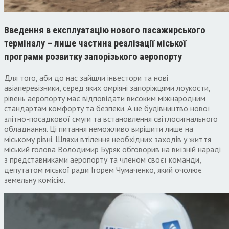
Введення в експлуатацію нового пасажирського
терміналу – лише частина реалізації міської
програми розвитку запорізького аеропорту
Для того, аби до нас зайшли інвестори та нові
авіаперевізники, серед яких омріяні запоріжцями лоукости,
рівень аеропорту має відповідати високим міжнародним
стандартам комфорту та безпеки. А це будівництво нової
злітно-посадкової смуги та встановлення світлосигнального
обладнання. Ці питання неможливо вирішити лише на
міському рівні. Шляхи втілення необхідних заходів у життя
міський голова Володимир Буряк обговорив на виїзній нараді
з представниками аеропорту та членом своєї команди,
депутатом міської ради Ігорем Чумаченко, який очолює
земельну комісію.