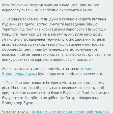
Ігор Чумаченко звернув увагу на значущості для нашого
аеропорту питань, які необхідно вирішувати у Києві.
–
На рівні Верховної Ради дуже важливо вирішити питання
будівництва другої злітної смуги та відведення більшої
території під постійне користування аеропорту. На сьогодні
більшість території, де ми в майбутньому плануємо другу
злітну смугу, розширення терміналу, господарських установ
цього аеропорту, знаходиться у користуванні міністерства
оборони. Ця земля має бути передана до комунальної
власності. Це питання законодавче, але воно гостро стоїть на
шляху розвитку запорізького аеропорту, – сказав він.
Аби відстоювати важливі для міста питання,
команда
Володимира Буряка
буде боротися за місце в парламенті.
– Потрібно відстоювати інтереси міста на законодавчому
рівні. На сьогоднішній день у нас є велика можливість, щоб
представники нашого міста були у Верховній Раді. На цьому я
буду стояти. Це дійсно потрібно зробити, – підкреслив
Володимир Буряк.
Читайте також:
На лінію вийде ще один запорізький трамвай