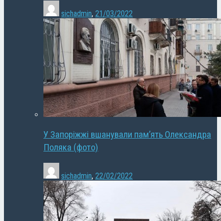
sichadmin
,
21/03/2022
У Запоріжжі вшанували пам’ять Олександра
Поляка (фото)
sichadmin
,
22/02/2022