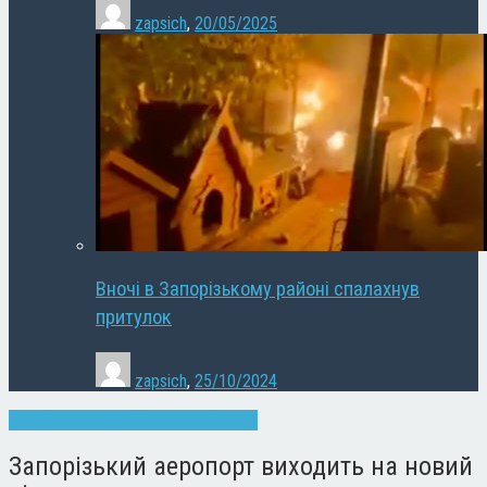
zapsich
,
20/05/2025
Вночі в Запорізькому районі спалахнув
притулок
zapsich
,
25/10/2024
Запоріжжя
Новини
Суспільство
Фото
Запорізький аеропорт виходить на новий