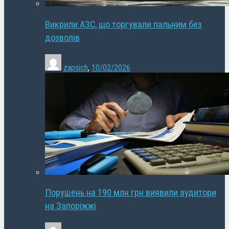
Викрили АЗС, що торгували пальним без
дозволів
zapsich
,
10/02/2026
Порушень на 190 млн грн виявили аудитори
на Запоріжжі