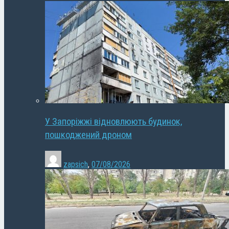
У Запоріжжі відновлюють будинок,
пошкоджений дроном
zapsich
,
07/08/2026