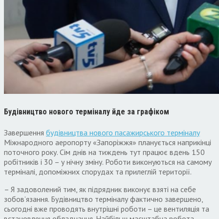
Будівництво нового терміналу йде за графіком
Завершення
будівництва нового пасажирського терміналу
Міжнародного аеропорту «Запоріжжя» планується наприкінці
поточного року. Сім днів на тиждень тут працює вдень 150
робітників і 30 – у нічну зміну. Роботи виконуються на самому
терміналі, допоміжних спорудах та прилеглій території.
– Я задоволений тим, як підрядник виконує взяті на себе
зобов’язання. Будівництво терміналу фактично завершено,
сьогодні вже проводять внутрішні роботи – це вентиляція та
встановлення обладнання. Найбільш масштабна робота