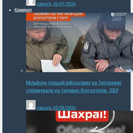
zapsich
,
26/01/2026
Кримінал
Мільйони грошей військових на Запоріжжі
спрямували на тилових бухгалтерів: ДБР
zapsich
,
03/08/2026