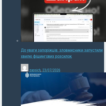
До уваги запоріжців: зловмисники запустили
хвилю фішингових розсилок
zapsich
,
23/07/2026