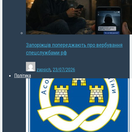
Запоріжців попереджають про вербування
спецслужбами рф
zapsich
,
23/07/2026
Політика