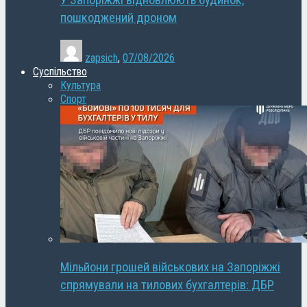
У Запоріжжі відновлюють будинок,
пошкоджений дроном
zapsich
,
07/08/2026
Суспільство
Культура
Спорт
Мільйони грошей військових на Запоріжжі
спрямували на тилових бухгалтерів: ДБР