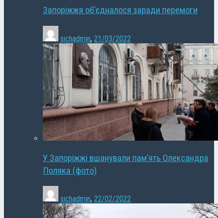
Запоріжжя об’єдналося заради перемоги
sichadmin
,
21/03/2022
У Запоріжжі вшанували пам’ять Олександра
Поляка (фото)
sichadmin
,
22/02/2022