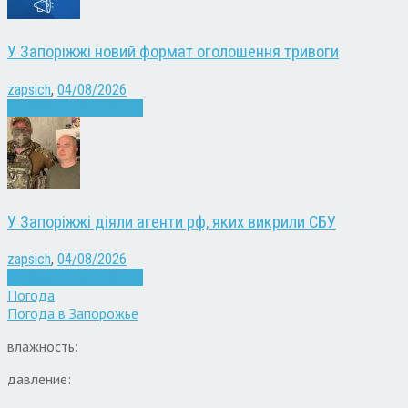
У Запоріжжі новий формат оголошення тривоги
zapsich
,
04/08/2026
Війна
Запоріжжя
Новини
У Запоріжжі діяли агенти рф, яких викрили СБУ
zapsich
,
04/08/2026
Війна
Запоріжжя
Новини
Погода
Погода в
Запорожье
влажность:
давление: