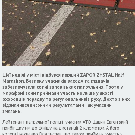
Цієї неділі у місті відбувся перший ZAPORIZHSTAL Half
Marathon. Безпеку учасників заходу та глядачів
забезпечували сотні запорізьких патрульних. Проте у
марафоні вони приймали участь не лише у якості
охоронців порядку та регулювальників руху. Дехто з них
відзначився високими результатами і як учасник
змагань.
Лейтенант патрульної поліції, учасник АТО Цацин Евген який
прибіг другим до фінішу на дистанції 2 кілометри. А його
колега Івахненко Владислав, що також приймав участь у