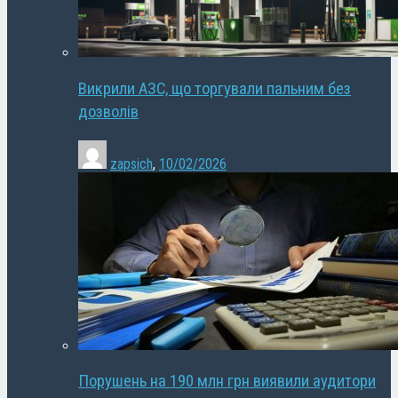
Викрили АЗС, що торгували пальним без
дозволів
zapsich
,
10/02/2026
Порушень на 190 млн грн виявили аудитори