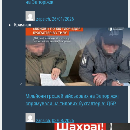
на Запоріжжі
zapsich
,
26/01/2026
Кримінал
Мільйони грошей військових на Запоріжжі
спрямували на тилових бухгалтерів: ДБР
zapsich
,
03/08/2026