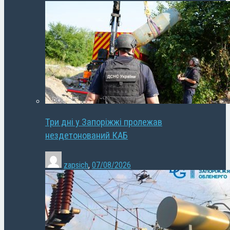
Три дні у Запоріжжі пролежав
нездетонований КАБ
zapsich
,
07/08/2026