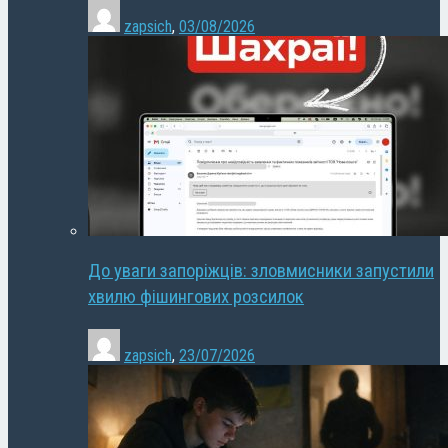
zapsich
,
03/08/2026
До уваги запоріжців: зловмисники запустили
хвилю фішингових розсилок
zapsich
,
23/07/2026