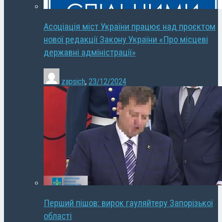
Асоціація міст України працює над проєктом
нової редакції Закону України «Про місцеві
державні адміністрації»
zapsich
,
23/12/2024
Перший пішов: вирок гауляйтеру Запорізької
області