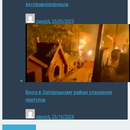
експравоохоронців
zapsich
,
20/05/2025
Вночі в Запорізькому районі спалахнув
притулок
zapsich
,
25/10/2024
Запоріжжя
Новини