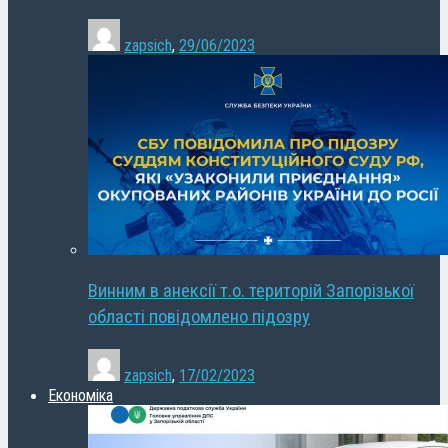
zapsich
,
29/06/2023
Винним в анексії т.о. територій Запорізької
області повідомлено підозру
zapsich
,
17/02/2023
Економіка