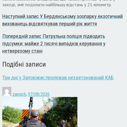
заході, зміг подолати найбільшу відстань у 21 кілометр.
Наступний запис
У Бердянському зоопарку екзотичний
вихованець відсвяткував перший рік життя
Попередній запис
Патрульна поліція підводить
підсумки: майже 2 тисячі випадків керування у
нетверезому стані
Подібні записи
Три дні у Запоріжжі пролежав нездетонований КАБ
zapsich
,
07/08/2026