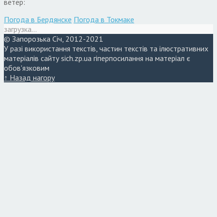
ветер:
Погода в Бердянске
Погода в Токмаке
загрузка...
© Запорозька Січ, 2012-2021
У разі використання текстів, частин текстів та ілюстративних
матеріалів сайту sich.zp.ua гіперпосилання на матеріал є
обов'язковим
↑ Назад нагору