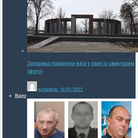
Запоріжці порівняли вхід у парк із цвинтарем
(фото)
sichadmin
,
16/02/2022
Відео