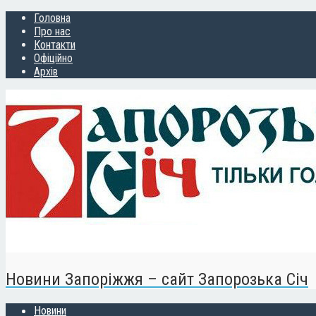
Головна
Про нас
Контакти
Офіційно
Архів
Новини Запоріжжя – сайт Запорозька Січ
Новини