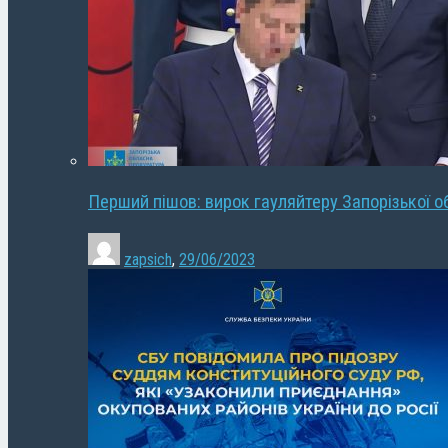
Перший пішов: вирок гауляйтеру Запорізької о
zapsich
,
29/06/2023