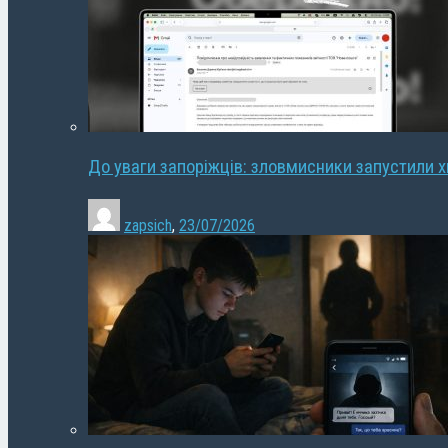
До уваги запоріжців: зловмисники запустили 
zapsich
,
23/07/2026