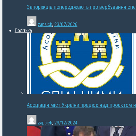
Запоріжців попереджають про вербування сп
zapsich
,
23/07/2026
Політика
Асоціація міст України працює над проєктом н
zapsich
,
23/12/2024