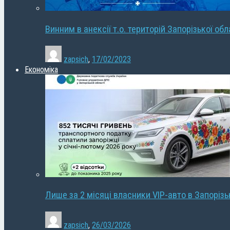
Винним в анексії т.о. територій Запорізької об
zapsich
,
17/02/2023
Економіка
Лише за 2 місяці власники VIP-авто в Запорізь
zapsich
,
26/03/2026