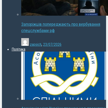
Запоріжців попереджають про вербування
спецслужбами рф
zapsich
,
23/07/2026
Політика