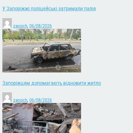
У Запоріжжі поліцейські затримали палія
zapsich
,
06/08/2026
Запоріжцям допомагають відновити житло
zapsich
,
06/08/2026