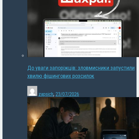
До уваги запоріжців: зловмисники запустили
хвилю фішингових розсилок
zapsich
,
23/07/2026