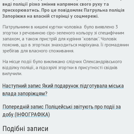
виді поліції різко змінив напрямок свого руху та
прискорюватись. Про це повідомляє Патрульна поліція
Запоріжжя на власній сторінці у соцмережі.
Патрульними в кишені куртки чоловіка було виявлено 3
згортки з речовиною сіро-зеленого кольор
у зі специфічним
запахом, а також пристрій для куріння “ковпак”. Чоловік
пояснив, що в згортках знаходиться маріхуана. Її громадянин
зребігав для власного споживання.
На місце події було викликано слідчих Олександрівського
відділку поліції, а підозрілі згортки в присутності свідків
вилучили.
Наступний запис
Який подарунок підготувала міська
влада запоріжцям?
Попередній запис
Поліцейські звітують про події за
добу (ІНФОГРАФІКА)
Подібні записи