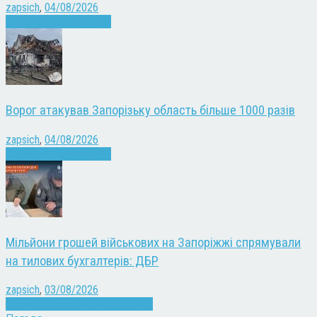
zapsich
,
04/08/2026
Війна
Запоріжжя
Новини
Ворог атакував Запорізьку область більше 1000 разів
zapsich
,
04/08/2026
Війна
Запоріжжя
Новини
Мільйони грошей військових на Запоріжжі спрямували
на тилових бухгалтерів: ДБР
zapsich
,
03/08/2026
Війна
Запоріжжя
Кримінал
Новини