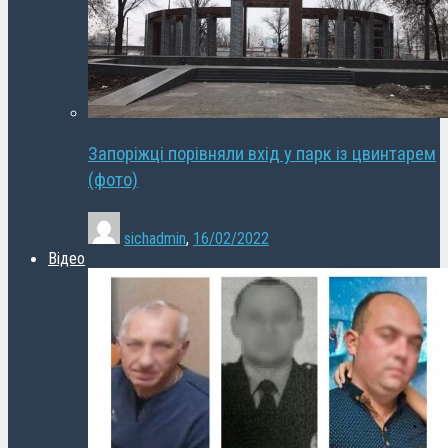
Запоріжці порівняли вхід у парк із цвинтарем
(фото)
sichadmin
,
16/02/2022
Відео