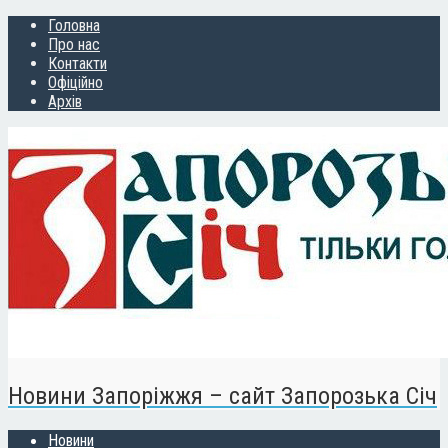
Головна
Про нас
Контакти
Офіційно
Архів
Новини Запоріжжя – сайт Запорозька Січ
Новини