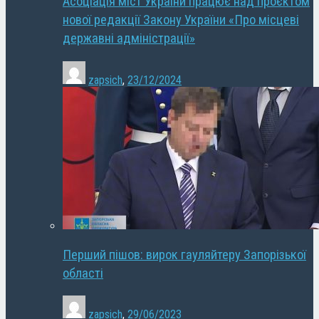
Асоціація міст України працює над проєктом
нової редакції Закону України «Про місцеві
державні адміністрації»
zapsich
,
23/12/2024
Перший пішов: вирок гауляйтеру Запорізької
області
zapsich
,
29/06/2023