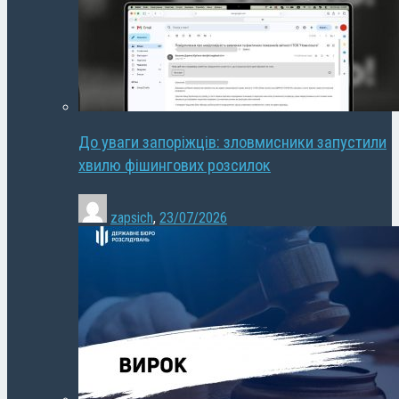
До уваги запоріжців: зловмисники запустили
хвилю фішингових розсилок
zapsich
,
23/07/2026