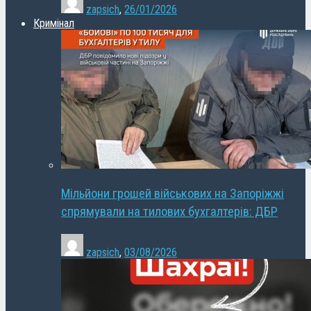
zapsich
,
26/01/2026
Кримінал
Мільйони грошей військових на Запоріжжі
спрямували на тилових бухгалтерів: ДБР
zapsich
,
03/08/2026