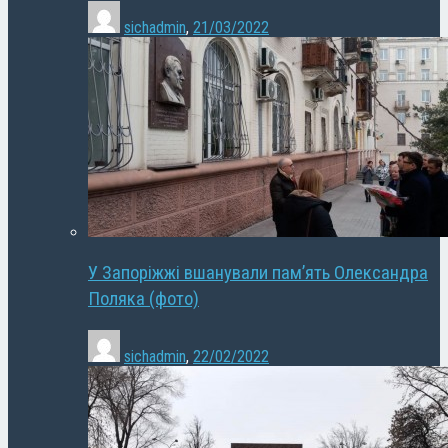
sichadmin
,
21/03/2022
У Запоріжжі вшанували пам’ять Олександра
Поляка (фото)
sichadmin
,
22/02/2022