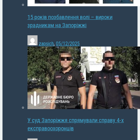
15 років позбавлення волі – вироки
зрадникам на Запоріжжі
zapsich
,
05/12/2025
У суд Запоріжжя спрямували справу 4-х
експравоохоронців