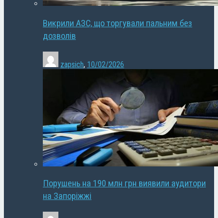
Викрили АЗС, що торгували пальним без
дозволів
zapsich
,
10/02/2026
Порушень на 190 млн грн виявили аудитори
на Запоріжжі