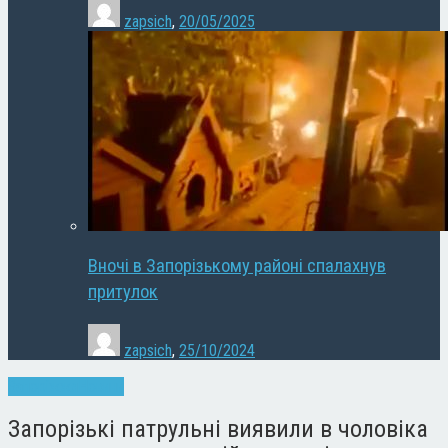
zapsich
,
20/05/2025
Вночі в Запорізькому районі спалахнув
притулок
zapsich
,
25/10/2024
Запоріжжя
Новини
Запорізькі патрульні виявили в чоловіка