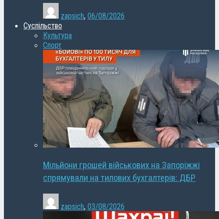
zapsich
,
06/08/2026
Суспільство
Культура
Спорт
Мільйони грошей військових на Запоріжжі
спрямували на тилових бухгалтерів: ДБР
zapsich
,
03/08/2026