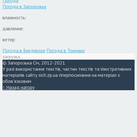
Погода
Погода в
Запорожье
влажность:
давление:
ветер:
Погода в Бердянске
Погода в Токмаке
загрузка...
© Запорозька Січ, 2012-2021
У разі використання текстів, частин текстів та ілюстративних
матеріалів сайту sich.zp.ua гіперпосилання на матеріал є
обов'язковим
↑ Назад нагору