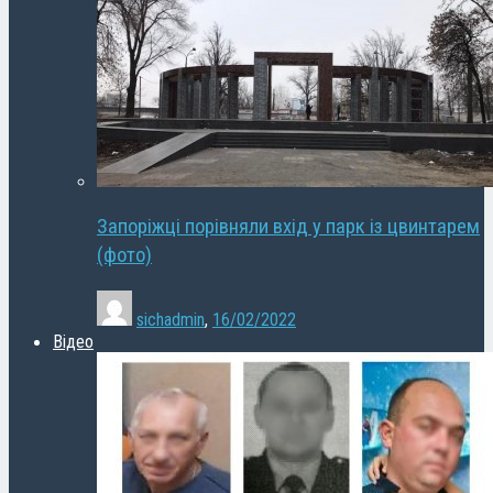
Запоріжці порівняли вхід у парк із цвинтарем
(фото)
sichadmin
,
16/02/2022
Відео