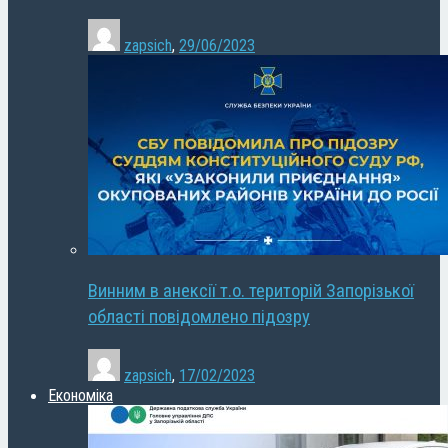
zapsich
,
29/06/2023
Винним в анексії т.о. територій Запорізької
області повідомлено підозру
zapsich
,
17/02/2023
Економіка