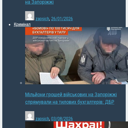
на Запоріжжі
zapsich
,
26/01/2026
Кримінал
Мільйони грошей військових на Запоріжжі
спрямували на тилових бухгалтерів: ДБР
zapsich
,
03/08/2026