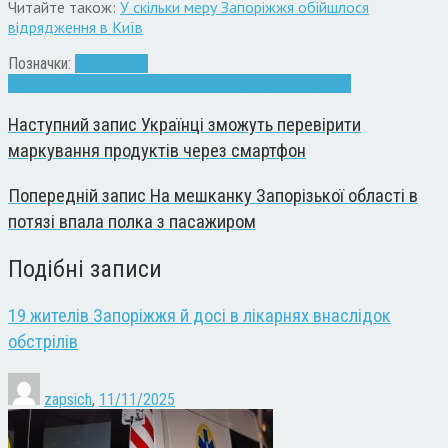
Читайте також:
У скільки меру Запоріжжя обійшлося
відрядження в Київ
Позначки:
Володимир
Буряк
гроші
Запоріжжя
мер
Олимпиада
підтримка
спорт
Наступний запис
Українці зможуть перевірити
маркування продуктів через смартфон
Попередній запис
На мешканку Запорізької області в
потязі впала полка з пасажиром
Подібні записи
19 жителів Запоріжжя й досі в лікарнях внаслідок
обстрілів
zapsich
,
11/11/2025