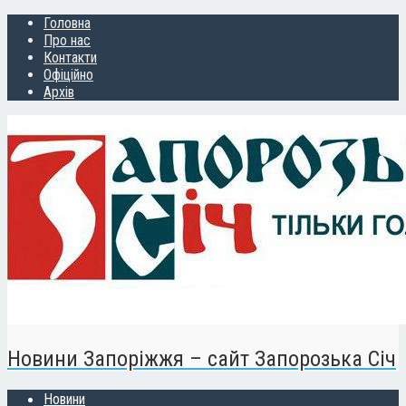
Головна
Про нас
Контакти
Офіційно
Архів
Новини Запоріжжя – сайт Запорозька Січ
Новини