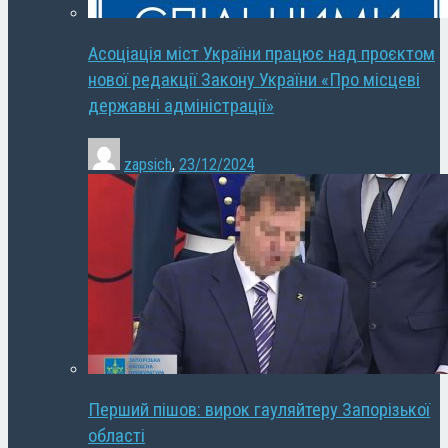
Асоціація міст України працює над проєктом
нової редакції Закону України «Про місцеві
державні адміністрації»
zapsich
,
23/12/2024
Перший пішов: вирок гауляйтеру Запорізької
області