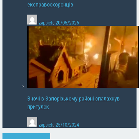
експравоохоронців
zapsich
,
20/05/2025
Вночі в Запорізькому районі спалахнув
притулок
zapsich
,
25/10/2024
Запоріжжя
Новини
Спорт