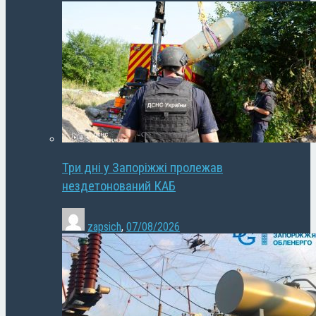
Три дні у Запоріжжі пролежав
нездетонований КАБ
zapsich
,
07/08/2026