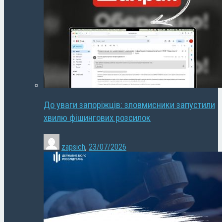
До уваги запоріжців: зловмисники запустили
хвилю фішингових розсилок
zapsich
,
23/07/2026