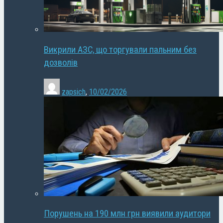
Викрили АЗС, що торгували пальним без
дозволів
zapsich
,
10/02/2026
Порушень на 190 млн грн виявили аудитори