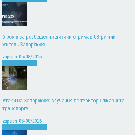
6 років за розбещення дитини отримав 63-річний
житель Запоріжжя
zapsich
,
05/08/2026
Запоріжжя
Новини
Атаки на Запоріжжя: влучання по території лікарні та
транспорту
zapsich
,
05/08/2026
Війна
Запоріжжя
Новини