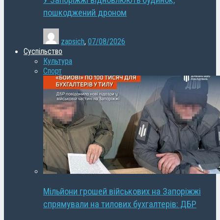
У Запоріжжі відновлюють будинок,
пошкоджений дроном
zapsich
,
07/08/2026
Суспільство
Культура
Спорт
Мільйони грошей військових на Запоріжжі
спрямували на тилових бухгалтерів: ДБР