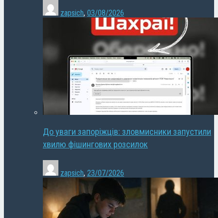
zapsich
,
03/08/2026
До уваги запоріжців: зловмисники запустили
хвилю фішингових розсилок
zapsich
,
23/07/2026