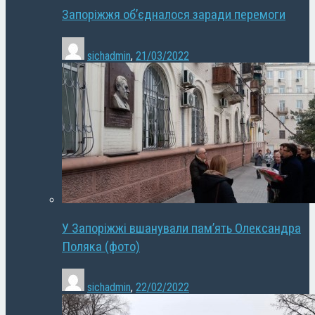
Запоріжжя об’єдналося заради перемоги
sichadmin
,
21/03/2022
У Запоріжжі вшанували пам’ять Олександра
Поляка (фото)
sichadmin
,
22/02/2022