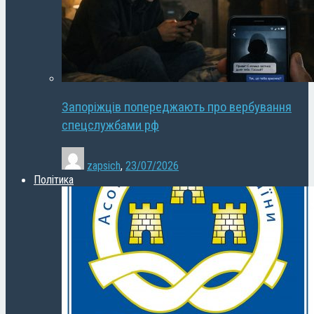
Запоріжців попереджають про вербування
спецслужбами рф
zapsich
,
23/07/2026
Політика