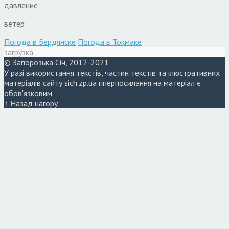
давление:
ветер:
Погода в Бердянске
Погода в Токмаке
загрузка...
© Запорозька Січ, 2012-2021
У разі використання текстів, частин текстів та ілюстративних
матеріалів сайту sich.zp.ua гіперпосилання на матеріал є
обов'язковим
↑ Назад нагору