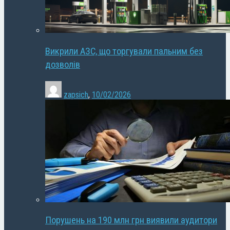
Викрили АЗС, що торгували пальним без
дозволів
zapsich
,
10/02/2026
Порушень на 190 млн грн виявили аудитори