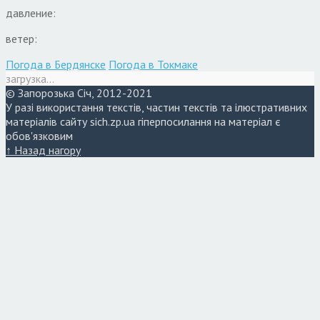
давление:
ветер:
Погода в Бердянске
Погода в Токмаке
загрузка...
© Запорозька Січ, 2012-2021
У разі використання текстів, частин текстів та ілюстративних
матеріалів сайту sich.zp.ua гіперпосилання на матеріал є
обов'язковим
↑ Назад нагору