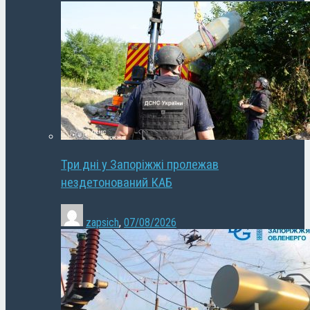
Три дні у Запоріжжі пролежав
нездетонований КАБ
zapsich
,
07/08/2026