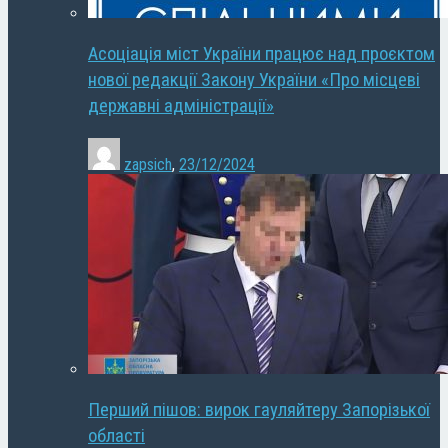
Асоціація міст України працює над проєктом
нової редакції Закону України «Про місцеві
державні адміністрації»
zapsich
,
23/12/2024
Перший пішов: вирок гауляйтеру Запорізької
області