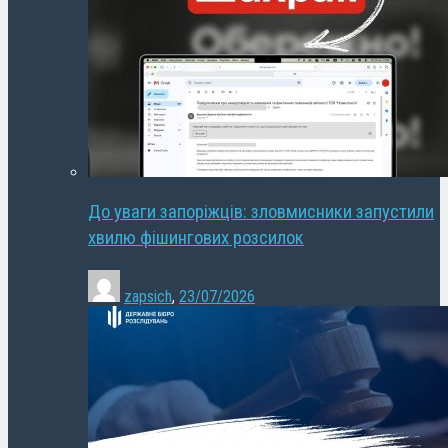
До уваги запоріжців: зловмисники запустили
хвилю фішингових розсилок
zapsich
,
23/07/2026