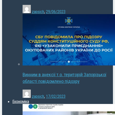
zapsich
,
29/06/2023
Винним в анексії т.о. територій Запорізької
області повідомлено підозру
zapsich
,
17/02/2023
Економіка