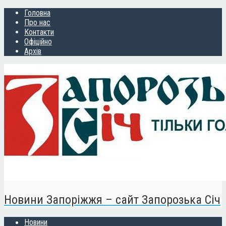
Головна
Про нас
Контакти
Офіційно
Архів
Новини Запоріжжя – сайт Запорозька Січ
Новини