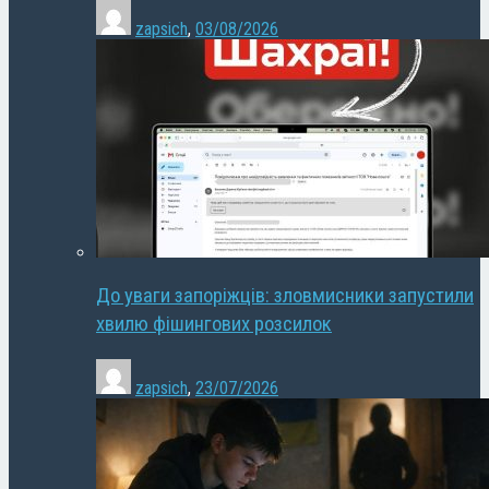
zapsich
,
03/08/2026
До уваги запоріжців: зловмисники запустили
хвилю фішингових розсилок
zapsich
,
23/07/2026