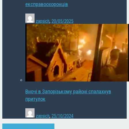
експравоохоронців
zapsich
,
20/05/2025
Вночі в Запорізькому районі спалахнув
притулок
zapsich
,
25/10/2024
Економіка
Запоріжжя
Новини