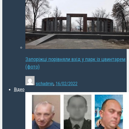
Запоріжці порівняли вхід у парк із цвинтарем
(фото)
sichadmin
,
16/02/2022
Відео