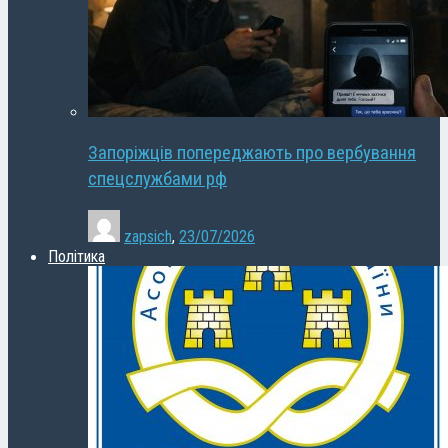
Запоріжців попереджають про вербування
спецслужбами рф
zapsich
,
23/07/2026
Політика