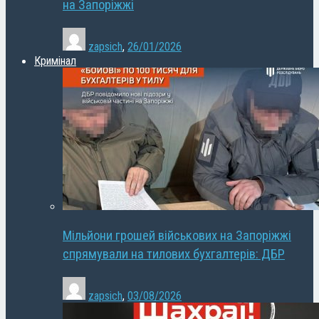
на Запоріжжі
zapsich
,
26/01/2026
Кримінал
Мільйони грошей військових на Запоріжжі
спрямували на тилових бухгалтерів: ДБР
zapsich
,
03/08/2026