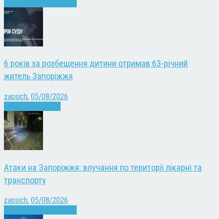
Війна
Запоріжжя
Новини
6 років за розбещення дитини отримав 63-річний
житель Запоріжжя
zapsich
,
05/08/2026
Запоріжжя
Новини
Атаки на Запоріжжя: влучання по території лікарні та
транспорту
zapsich
,
05/08/2026
Війна
Запоріжжя
Новини