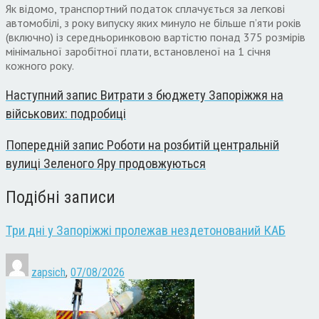
Як відомо, транспортний податок сплачується за легкові
автомобілі, з року випуску яких минуло не більше п’яти років
(включно) із середньоринковою вартістю понад 375 розмірів
мінімальної заробітної плати, встановленої на 1 січня
кожного року.
Наступний запис
Витрати з бюджету Запоріжжя на
військових: подробиці
Попередній запис
Роботи на розбитій центральній
вулиці Зеленого Яру продовжуються
Подібні записи
Три дні у Запоріжжі пролежав нездетонований КАБ
zapsich
,
07/08/2026