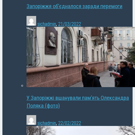
Запоріжжя об’єдналося заради перемоги
sichadmin
,
21/03/2022
У Запоріжжі вшанували пам’ять Олександра
Поляка (фото)
sichadmin
,
22/02/2022