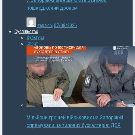
У Запоріжжі відновлюють будинок,
пошкоджений дроном
zapsich
,
07/08/2026
Суспільство
Культура
Спорт
Мільйони грошей військових на Запоріжжі
спрямували на тилових бухгалтерів: ДБР