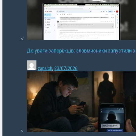
До уваги запоріжців: зловмисники запустили 
zapsich
,
23/07/2026