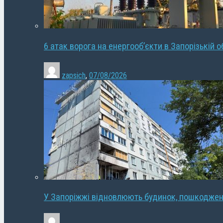
6 атак ворога на енергооб’єкти в Запорізькій о
zapsich
,
07/08/2026
У Запоріжжі відновлюють будинок, пошкодже