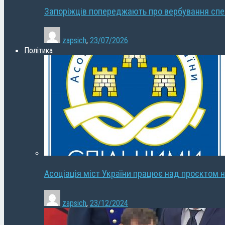
Запоріжців попереджають про вербування сп
zapsich
,
23/07/2026
Політика
Асоціація міст України працює над проєктом н
zapsich
,
23/12/2024