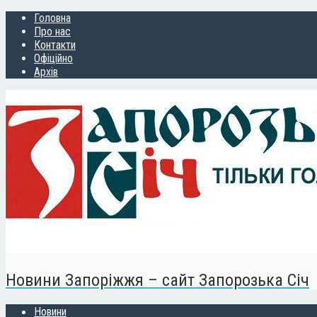
Головна
Про нас
Контакти
Офіційно
Архів
Новини Запоріжжя – сайт Запорозька Січ
Новини