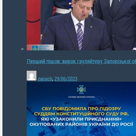
Перший пішов: вирок гауляйтеру Запорізької о
zapsich
,
29/06/2023