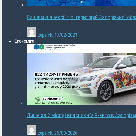
Винним в анексії т.о. територій Запорізької об
zapsich
,
17/02/2023
Економіка
Лише за 2 місяці власники VIP-авто в Запорізь
zapsich
,
26/03/2026