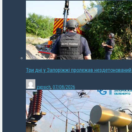
Три дні у Запоріжжі пролежав нездетонований
zapsich
,
07/08/2026