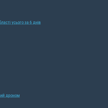
бласті усього за 6 днів
ний дроном