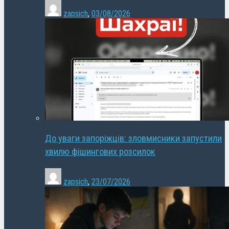
zapsich
,
03/08/2026
До уваги запоріжців: зловмисники запустили
хвилю фішингових розсилок
zapsich
,
23/07/2026