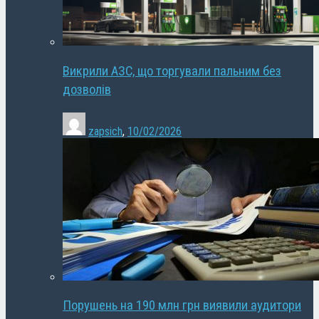
Викрили АЗС, що торгували пальним без
дозволів
zapsich
,
10/02/2026
Порушень на 190 млн грн виявили аудитори