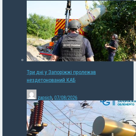
Три дні у Запоріжжі пролежав
нездетонований КАБ
zapsich
,
07/08/2026