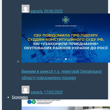
zapsich
,
29/06/2023
Винним в анексії т.о. територій Запорізької
області повідомлено підозру
zapsich
,
17/02/2023
Економіка