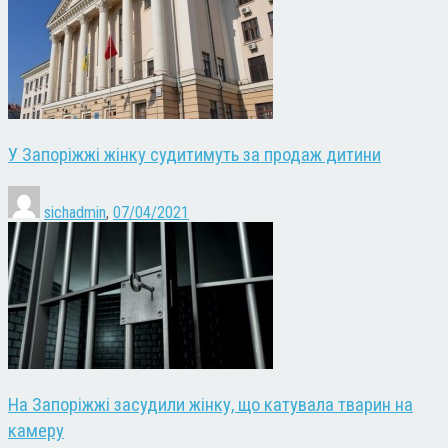
У Запоріжжі жінку судитимуть за продаж дитини
sichadmin
,
07/04/2021
На Запоріжжі засудили жінку, що катувала тварин на
камеру