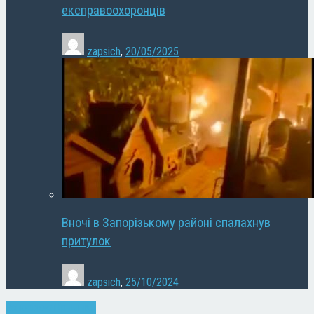
експравоохоронців
zapsich
,
20/05/2025
Вночі в Запорізькому районі спалахнув
притулок
zapsich
,
25/10/2024
Запоріжжя
Кримінал