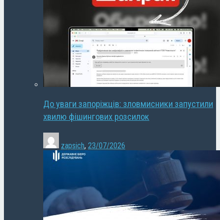
До уваги запоріжців: зловмисники запустили
хвилю фішингових розсилок
zapsich
,
23/07/2026