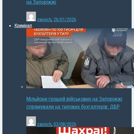
на Запоріжжі
zapsich
,
26/01/2026
Кримінал
Мільйони грошей військових на Запоріжжі
спрямували на тилових бухгалтерів: ДБР
zapsich
,
03/08/2026