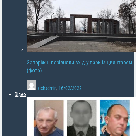
Запоріжці порівняли вхід у парк із цвинтарем
(фото)
sichadmin
,
16/02/2022
Відео