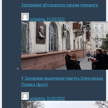
Запоріжжя об’єдналося заради перемоги
sichadmin
,
21/03/2022
У Запоріжжі вшанували пам’ять Олександра
Поляка (фото)
sichadmin
,
22/02/2022