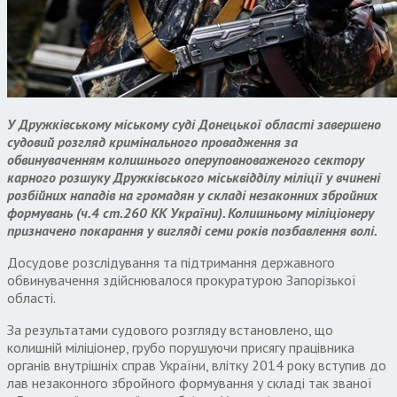
У Дружківському міському суді Донецької області завершено
судовий розгляд кримінального провадження за
обвинуваченням колишнього оперуповноваженого сектору
карного розшуку Дружківського міськвідділу міліції у вчинені
розбійних нападів на громадян у складі незаконних збройних
формувань (ч.4 ст.260 КК України). Колишньому міліціонеру
призначено покарання у вигляді семи років позбавлення волі.
Досудове розслідування та підтримання державного
обвинувачення здійснювалося прокуратурою Запорізької
області.
За результатами судового розгляду встановлено, що
колишній міліціонер, грубо порушуючи присягу працівника
органів внутрішніх справ України, влітку 2014 року вступив до
лав незаконного збройного формування у складі так званої