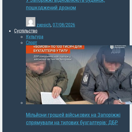
У Запоріжжі відновлюють будинок,
пошкоджений дроном
zapsich
,
07/08/2026
Суспільство
Культура
Спорт
Мільйони грошей військових на Запоріжжі
спрямували на тилових бухгалтерів: ДБР