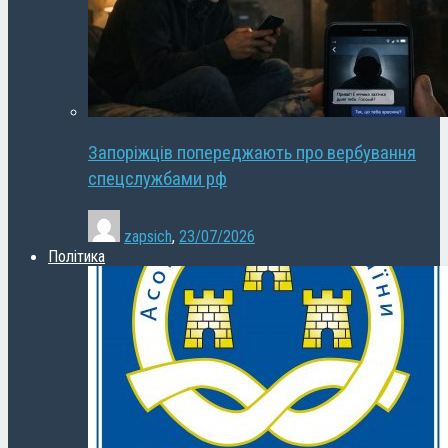
Запоріжців попереджають про вербування
спецслужбами рф
zapsich
,
23/07/2026
Політика