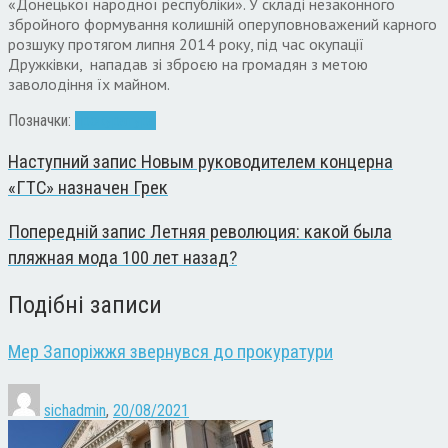
«Донецької народної республіки». У складі незаконного
збройного формування колишній оперуповноважений карного
розшуку протягом липня 2014 року, під час окупації
Дружківки, нападав зі зброєю на громадян з метою
заволодіння їх майном.
Позначки:
прокуратура
Наступний запис
Новым руководителем концерна
«ГТС» назначен Грек
Попередній запис
Летняя революция: какой была
пляжная мода 100 лет назад?
Подібні записи
Мер Запоріжжя звернувся до прокуратури
sichadmin
,
20/08/2021