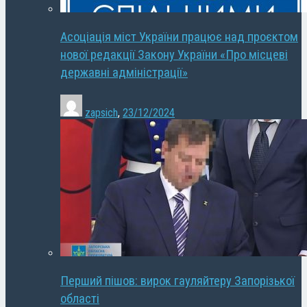
Асоціація міст України працює над проєктом
нової редакції Закону України «Про місцеві
державні адміністрації»
zapsich
,
23/12/2024
Перший пішов: вирок гауляйтеру Запорізької
області