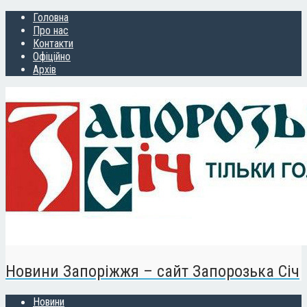
Головна
Про нас
Контакти
Офіційно
Архів
Новини Запоріжжя – сайт Запорозька Січ
Новини