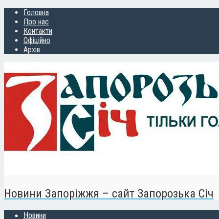
Головна
Про нас
Контакти
Офіційно
Архів
Новини Запоріжжя – сайт Запорозька Січ
Новини