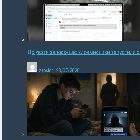
До уваги запоріжців: зловмисники запустили 
zapsich
,
23/07/2026