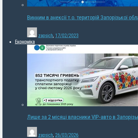
Винним в анексії т.о. територій Запорізької об
zapsich
,
17/02/2023
Економіка
Лише за 2 місяці власники VIP-авто в Запорізь
zapsich
,
26/03/2026