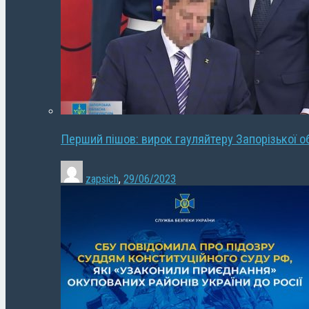
Перший пішов: вирок гауляйтеру Запорізької о
zapsich
,
29/06/2023