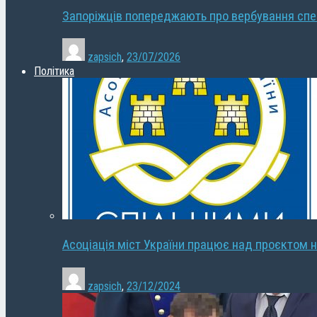
Запоріжців попереджають про вербування сп
zapsich
,
23/07/2026
Політика
Асоціація міст України працює над проєктом н
zapsich
,
23/12/2024