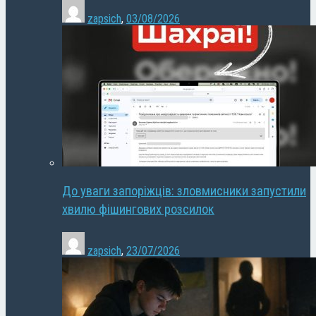
zapsich
,
03/08/2026
До уваги запоріжців: зловмисники запустили
хвилю фішингових розсилок
zapsich
,
23/07/2026