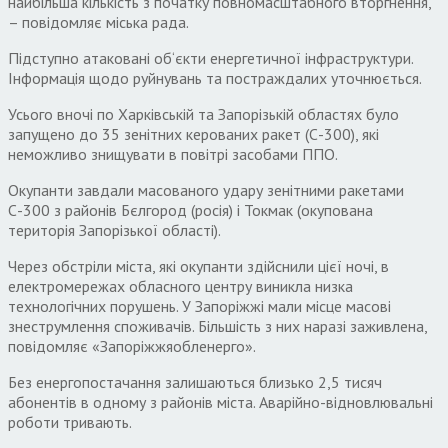
найбільша кількість з початку повномасштабного вторгнення,
– повідомляє міська рада.
Підступно атаковані об‘єкти енергетичної інфраструктури.
Інформація щодо руйнувань та постраждалих уточнюється.
Усього вночі по Харківській та Запорізькій областях було
запущено до 35 зенітних керованих ракет (С-300), які
неможливо знищувати в повітрі засобами ППО.
Окупанти завдали масованого удару зенітними ракетами
С-300 з районів Бєлгород (росія) і Токмак (окупована
територія Запорізької області).
Через обстріли міста, які окупанти здійснили цієї ночі, в
електромережах обласного центру виникла низка
технологічних порушень. У Запоріжжі мали місце масові
знеструмлення споживачів. Більшість з них наразі заживлена,
повідомляє «Запоріжжяобленерго».
Без енергопостачання залишаються близько 2,5 тисяч
абонентів в одному з районів міста. Аварійно-відновлювальні
роботи тривають.