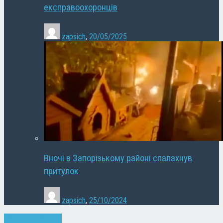
експравоохоронців
zapsich
,
20/05/2025
Вночі в Запорізькому районі спалахнув
притулок
zapsich
,
25/10/2024
Запоріжжя
Новини