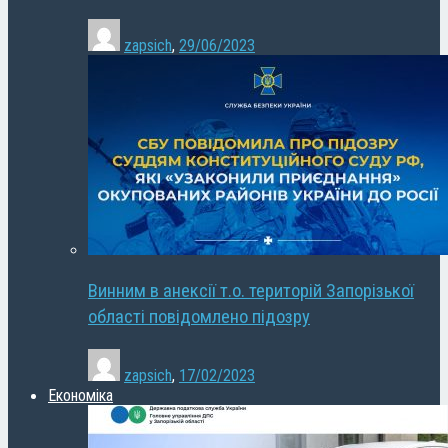
zapsich
,
29/06/2023
Винним в анексії т.о. територій Запорізької
області повідомлено підозру
zapsich
,
17/02/2023
Економіка