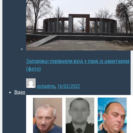
Запоріжці порівняли вхід у парк із цвинтарем
(фото)
sichadmin
,
16/02/2022
Відео