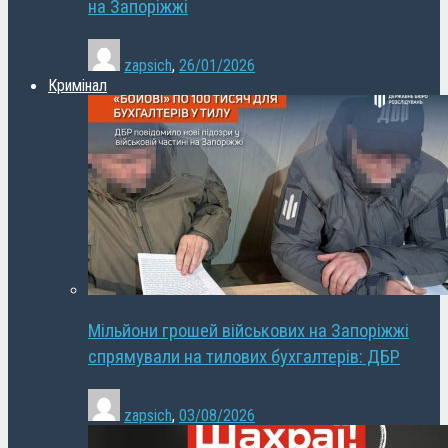
на Запоріжжі
zapsich
,
26/01/2026
Кримінал
Мільйони грошей військових на Запоріжжі
спрямували на тилових бухгалтерів: ДБР
zapsich
,
03/08/2026