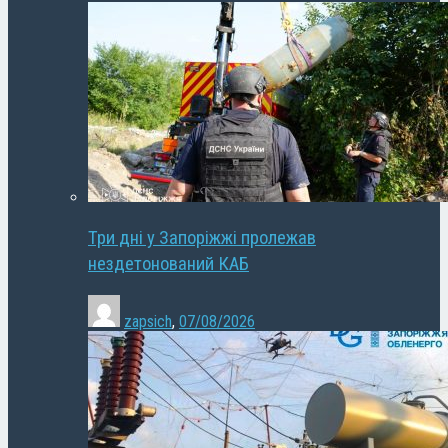
Три дні у Запоріжжі пролежав
нездетонований КАБ
zapsich
,
07/08/2026