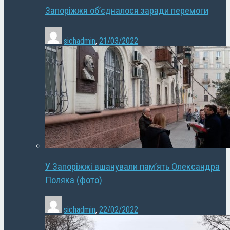
Запоріжжя об’єдналося заради перемоги
sichadmin
,
21/03/2022
У Запоріжжі вшанували пам’ять Олександра
Поляка (фото)
sichadmin
,
22/02/2022