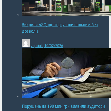
Викрили АЗС, що торгували пальним без
дозволів
zapsich
,
10/02/2026
Порушень на 190 млн грн виявили аудитори