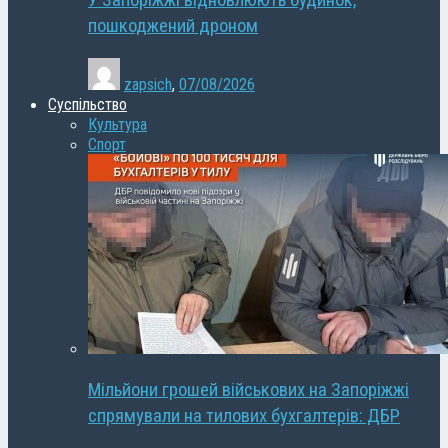
У Запоріжжі відновлюють будинок,
пошкоджений дроном
zapsich
,
07/08/2026
Суспільство
Культура
Спорт
Мільйони грошей військових на Запоріжжі
спрямували на тилових бухгалтерів: ДБР