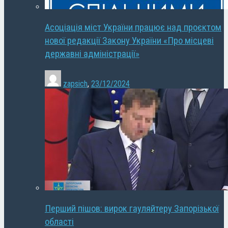
Асоціація міст України працює над проєктом
нової редакції Закону України «Про місцеві
державні адміністрації»
zapsich
,
23/12/2024
Перший пішов: вирок гауляйтеру Запорізької
області