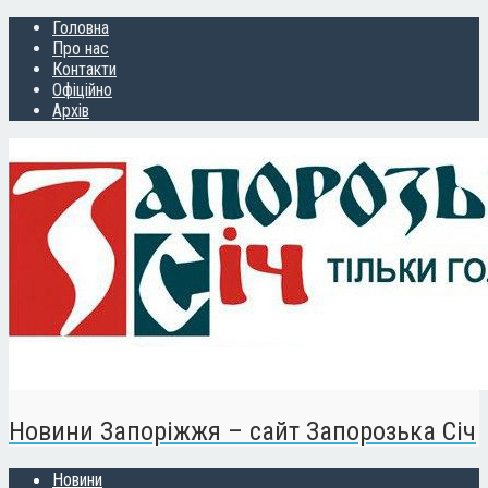
Головна
Про нас
Контакти
Офіційно
Архів
Новини Запоріжжя – сайт Запорозька Січ
Новини