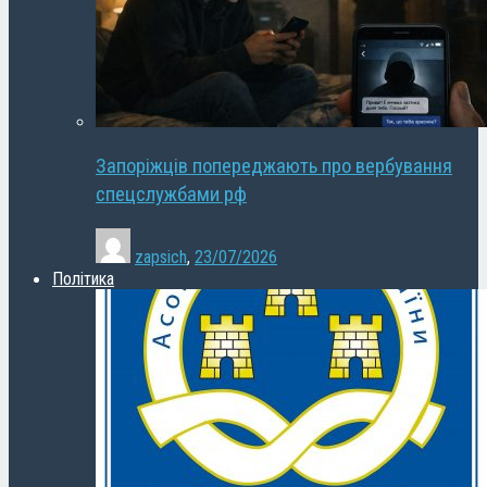
Запоріжців попереджають про вербування
спецслужбами рф
zapsich
,
23/07/2026
Політика