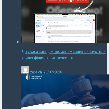
До уваги запоріжців: зловмисники запустили
хвилю фішингових розсилок
zapsich
,
23/07/2026