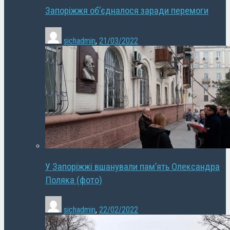
Запоріжжя об’єдналося заради перемоги
sichadmin
,
21/03/2022
У Запоріжжі вшанували пам’ять Олександра
Поляка (фото)
sichadmin
,
22/02/2022