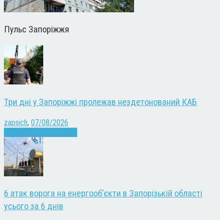
Пульс Запоріжжя
Три дні у Запоріжжі пролежав нездетонований КАБ
zapsich
,
07/08/2026
Війна
Запоріжжя
Новини
6 атак ворога на енергооб’єкти в Запорізькій області
усього за 6 днів