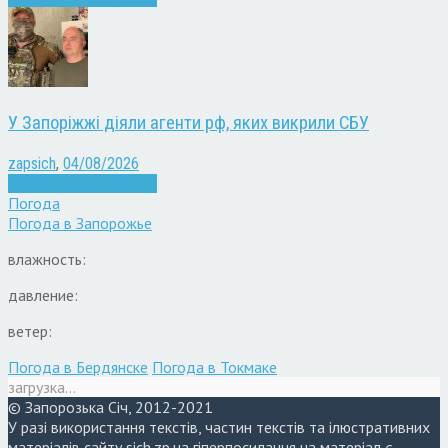
У Запоріжжі діяли агенти рф, яких викрили СБУ
zapsich
,
04/08/2026
Війна
Запоріжжя
Новини
Погода
Погода в
Запорожье
влажность:
давление:
ветер:
Погода в Бердянске
Погода в Токмаке
загрузка...
© Запорозька Січ, 2012-2021
У разі використання текстів, частин текстів та ілюстративних
матеріалів сайту sich.zp.ua гіперпосилання на матеріал є