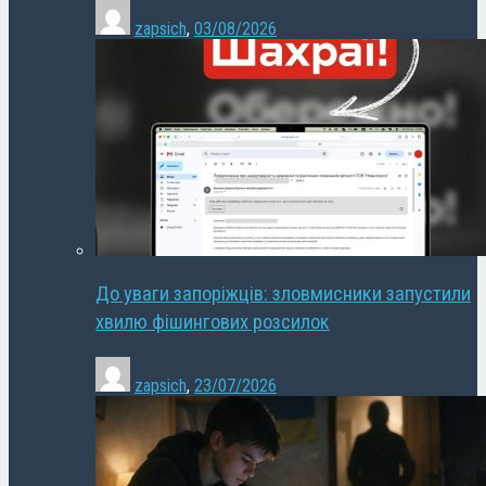
zapsich
,
03/08/2026
До уваги запоріжців: зловмисники запустили
хвилю фішингових розсилок
zapsich
,
23/07/2026