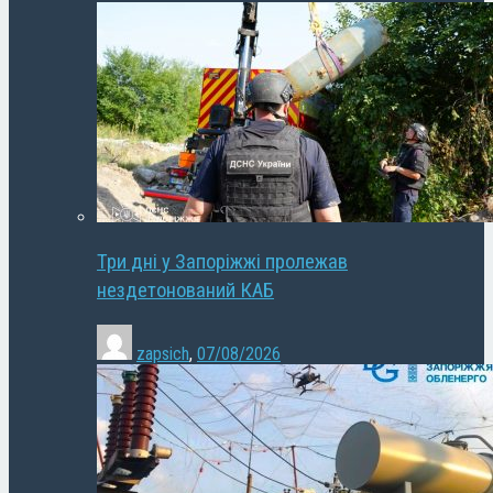
Три дні у Запоріжжі пролежав
нездетонований КАБ
zapsich
,
07/08/2026