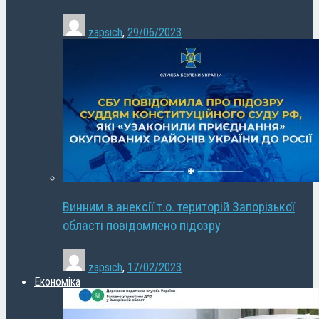
zapsich
,
29/06/2023
Винним в анексії т.о. територій Запорізької
області повідомлено підозру
zapsich
,
17/02/2023
Економіка