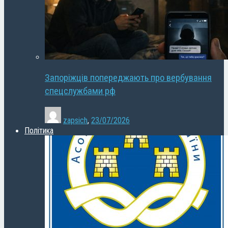
Запоріжців попереджають про вербування
спецслужбами рф
zapsich
,
23/07/2026
Політика