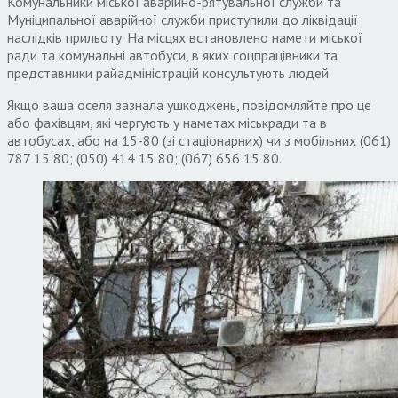
Комунальники міської аварійно-рятувальної служби та
Муніципальної аварійної служби приступили до ліквідації
наслідків прильоту. На місцях встановлено намети міської
ради та комунальні автобуси, в яких соцпрацівники та
представники райадміністрацій консультують людей.
Якщо ваша оселя зазнала ушкоджень, повідомляйте про це
або фахівцям, які чергують у наметах міськради та в
автобусах, або на 15-80 (зі стаціонарних) чи з мобільних (061)
787 15 80; (050) 414 15 80; (067) 656 15 80.