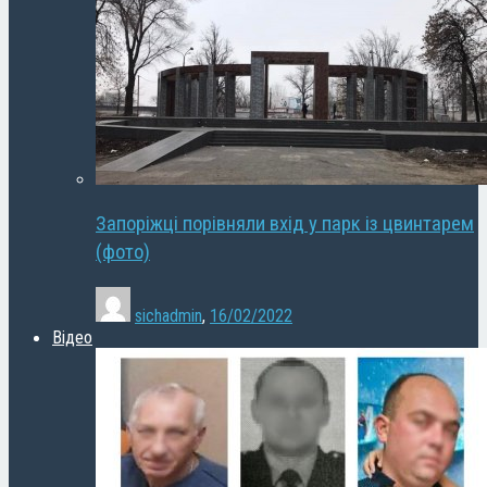
Запоріжці порівняли вхід у парк із цвинтарем
(фото)
sichadmin
,
16/02/2022
Відео