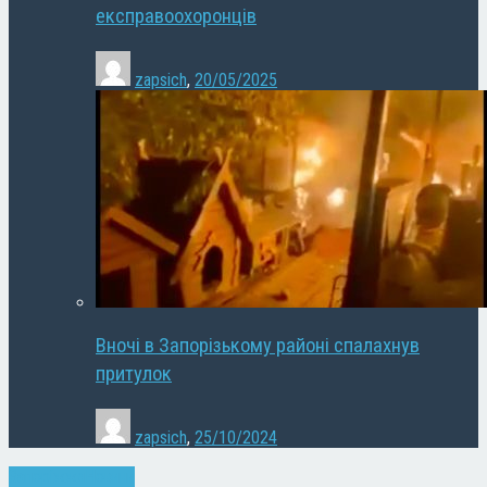
експравоохоронців
zapsich
,
20/05/2025
Вночі в Запорізькому районі спалахнув
притулок
zapsich
,
25/10/2024
Запоріжжя
Новини