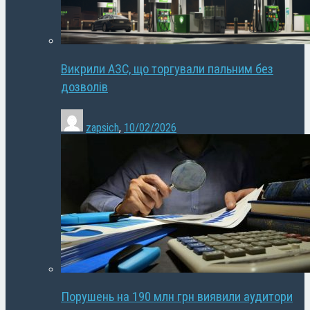
Викрили АЗС, що торгували пальним без
дозволів
zapsich
,
10/02/2026
Порушень на 190 млн грн виявили аудитори