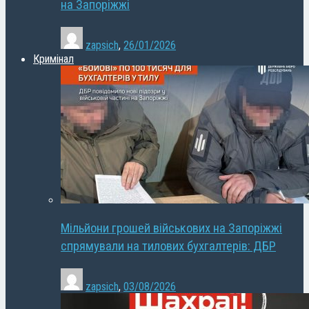
на Запоріжжі
zapsich
,
26/01/2026
Кримінал
Мільйони грошей військових на Запоріжжі
спрямували на тилових бухгалтерів: ДБР
zapsich
,
03/08/2026