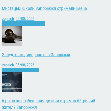
Мистецькі школи Запоріжжя отримали імена
zapsich
,
05/08/2026
Запоріжжя
Культура
Новини
Засуджено диверсанта в Запоріжжі
zapsich
,
05/08/2026
Війна
Запоріжжя
Новини
6 років за розбещення дитини отримав 63-річний
житель Запоріжжя