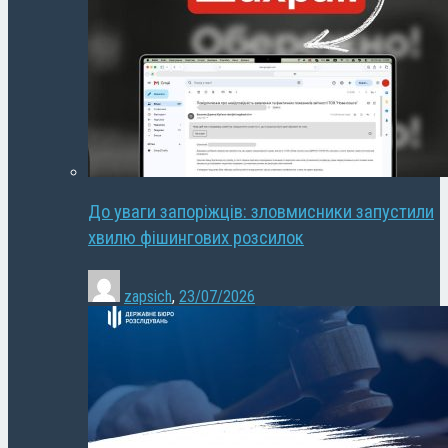
До уваги запоріжців: зловмисники запустили
хвилю фішингових розсилок
zapsich
,
23/07/2026