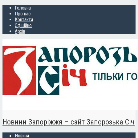
Головна
Про нас
Контакти
Офіційно
Архів
Новини Запоріжжя – сайт Запорозька Січ
Новини