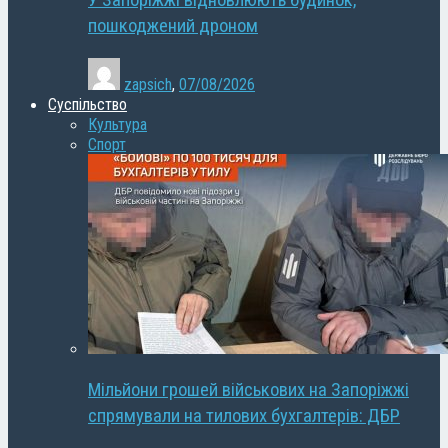
У Запоріжжі відновлюють будинок,
пошкоджений дроном
zapsich
,
07/08/2026
Суспільство
Культура
Спорт
Мільйони грошей військових на Запоріжжі
спрямували на тилових бухгалтерів: ДБР