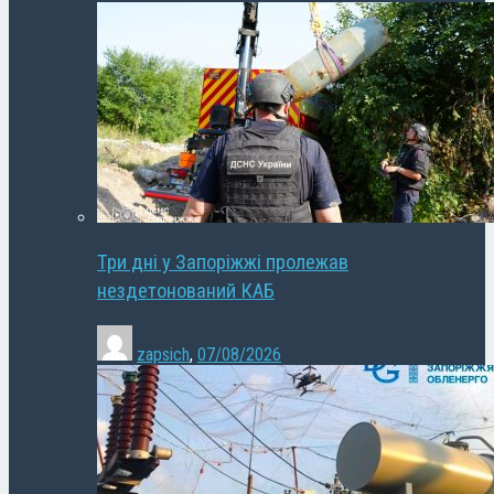
Три дні у Запоріжжі пролежав
нездетонований КАБ
zapsich
,
07/08/2026