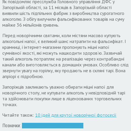
Як повідомляє пресслужба Головного управління ДФС у
Запорізькій області, за 11 місяців в Запорізькій області
виявили шість підпільних фабрик з виробництва сурогатного
алкоголю. З обігу вилучили фальсифікованих товарів на суму
майже 36 мільйонів гривень.
Перед новорічними святами, коли містяни масово купують
алкогольні напої, є великий шанс натрапити на фальсифікат. І
крамниці, і інтернет-магазини пропонують міцні напої
сумнівної якості, які можуть нашкодити здоров’ю. Зазвичай
такий алкоголь потрапляє на реалізацію через контрабандні
канали або виготовляється в домашніх умовах. Особливо слід
звернути увагу на горілку, яку продають не в скляні тарі. Вона
апріорі є підробною.
Запоріжців закликають уважно обирати міцні напої для
новорічного столу, не купувати алкоголь у невідповідній тарі
та здійснювати покупки лише в ліцензованих торговельних
точках.
Читайте також:
10 ідей для крутої новорічної фотосесії
Позначки:
алкоголь
Запоріжжя
фальсифікат