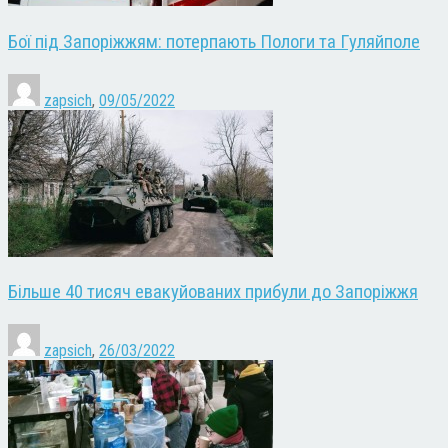
Бої під Запоріжжям: потерпають Пологи та Гуляйполе
zapsich
,
09/05/2022
Більше 40 тисяч евакуйованих прибули до Запоріжжя
zapsich
,
26/03/2022