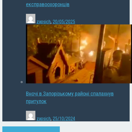
експравоохоронців
zapsich
,
20/05/2025
Вночі в Запорізькому районі спалахнув
притулок
zapsich
,
25/10/2024
Запоріжжя
Новини
Суспільство