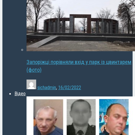
Запоріжці порівняли вхід у парк із цвинтарем
(фото)
sichadmin
,
16/02/2022
Відео