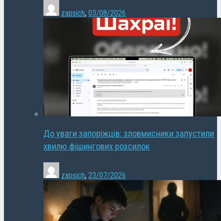
zapsich
,
03/08/2026
До уваги запоріжців: зловмисники запустили
хвилю фішингових розсилок
zapsich
,
23/07/2026