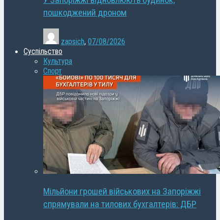
У Запоріжжі відновлюють будинок,
пошкоджений дроном
zapsich
,
07/08/2026
Суспільство
Культура
Спорт
Мільйони грошей військових на Запоріжжі
спрямували на тилових бухгалтерів: ДБР