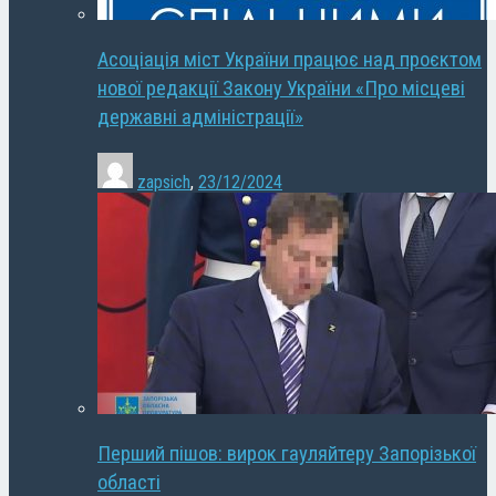
Асоціація міст України працює над проєктом
нової редакції Закону України «Про місцеві
державні адміністрації»
zapsich
,
23/12/2024
Перший пішов: вирок гауляйтеру Запорізької
області