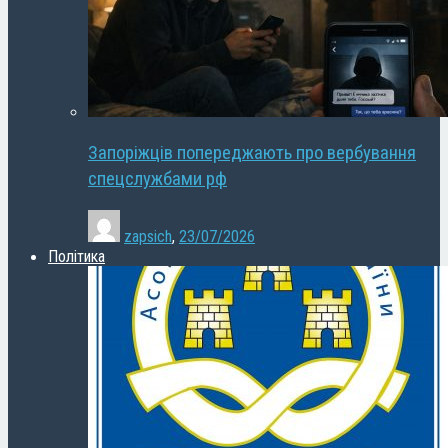
Запоріжців попереджають про вербування
спецслужбами рф
zapsich
,
23/07/2026
Політика