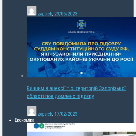
zapsich
,
29/06/2023
Винним в анексії т.о. територій Запорізької
області повідомлено підозру
zapsich
,
17/02/2023
Економіка