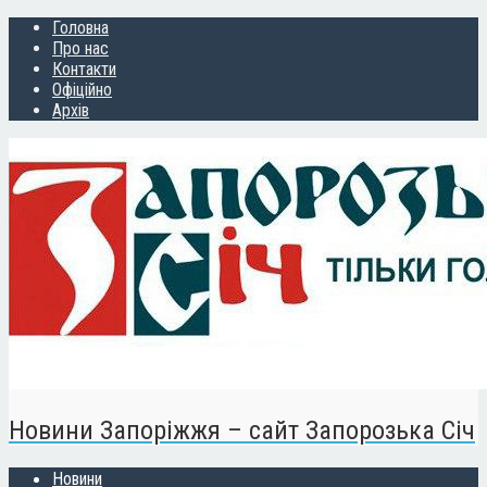
Головна
Про нас
Контакти
Офіційно
Архів
Новини Запоріжжя – сайт Запорозька Січ
Новини