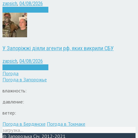
zapsich
,
04/08/2026
Війна
Запоріжжя
Новини
У Запоріжжі діяли агенти рф, яких викрили СБУ
zapsich
,
04/08/2026
Війна
Запоріжжя
Новини
Погода
Погода в
Запорожье
влажность:
давление:
ветер:
Погода в Бердянске
Погода в Токмаке
загрузка...
© Запорозька Січ, 2012-2021