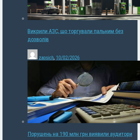
Викрили АЗС, що торгували пальним без
дозволів
zapsich
,
10/02/2026
Порушень на 190 млн грн виявили аудитори