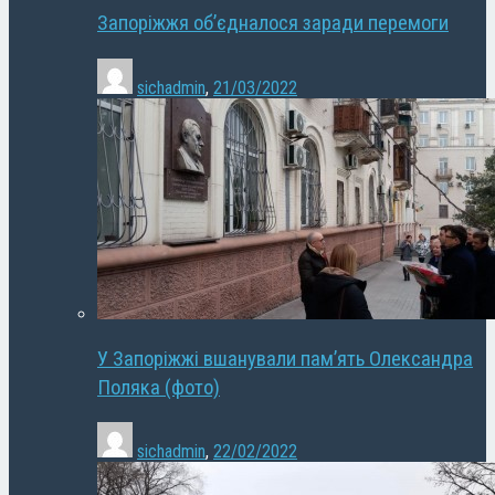
Запоріжжя об’єдналося заради перемоги
sichadmin
,
21/03/2022
У Запоріжжі вшанували пам’ять Олександра
Поляка (фото)
sichadmin
,
22/02/2022