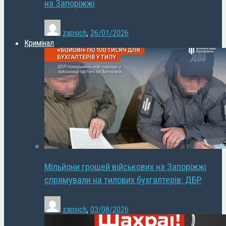
на Запоріжжі
zapsich
,
26/01/2026
Кримінал
Мільйони грошей військових на Запоріжжі
спрямували на тилових бухгалтерів: ДБР
zapsich
,
03/08/2026