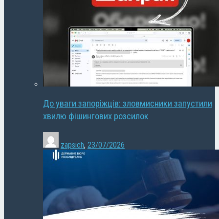
До уваги запоріжців: зловмисники запустили
хвилю фішингових розсилок
zapsich
,
23/07/2026