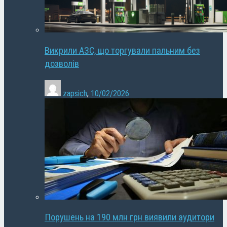
Викрили АЗС, що торгували пальним без
дозволів
zapsich
,
10/02/2026
Порушень на 190 млн грн виявили аудитори