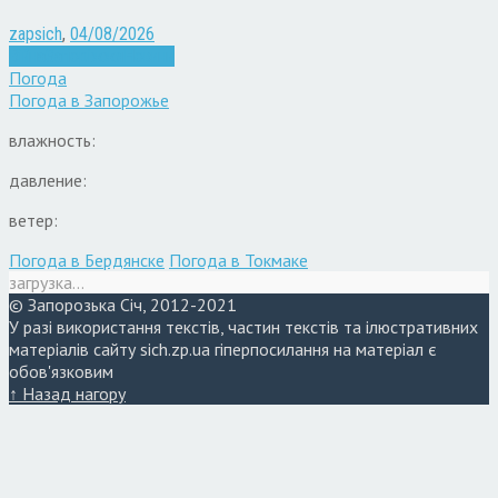
zapsich
,
04/08/2026
Війна
Запоріжжя
Новини
Погода
Погода в
Запорожье
влажность:
давление:
ветер:
Погода в Бердянске
Погода в Токмаке
загрузка...
© Запорозька Січ, 2012-2021
У разі використання текстів, частин текстів та ілюстративних
матеріалів сайту sich.zp.ua гіперпосилання на матеріал є
обов'язковим
↑ Назад нагору