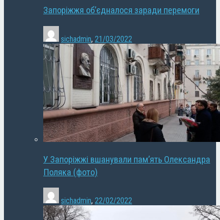
Запоріжжя об’єдналося заради перемоги
sichadmin
,
21/03/2022
У Запоріжжі вшанували пам’ять Олександра
Поляка (фото)
sichadmin
,
22/02/2022