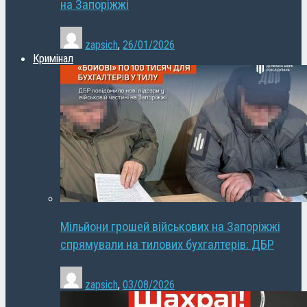
на Запоріжжі
zapsich
,
26/01/2026
Кримінал
Мільйони грошей військових на Запоріжжі
спрямували на тилових бухгалтерів: ДБР
zapsich
,
03/08/2026