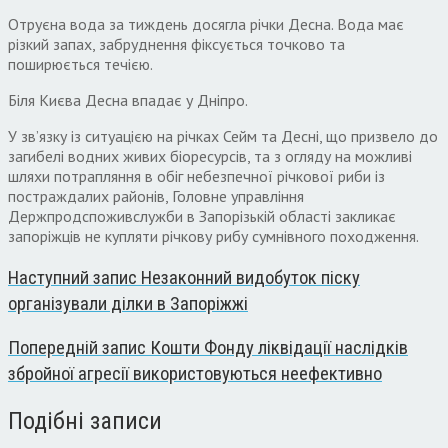
Отруєна вода за тиждень досягла річки Десна. Вода має
різкий запах, забруднення фіксується точково та
поширюється течією.
Біля Києва Десна впадає у Дніпро.
У зв’язку із ситуацією на річках Сейм та Десні, що призвело до
загибелі водних живих біоресурсів, та з огляду на можливі
шляхи потрапляння в обіг небезпечної річкової риби із
постраждалих районів, Головне управління
Держпродспоживслужби в Запорізькій області закликає
запоріжців не купляти річкову рибу сумнівного походження.
Наступний запис
Незаконний видобуток піску
організували ділки в Запоріжжі
Попередній запис
Кошти Фонду ліквідації наслідків
збройної агресії використовуються неефективно
Подібні записи