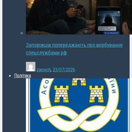
Запоріжців попереджають про вербування
спецслужбами рф
zapsich
,
23/07/2026
Політика