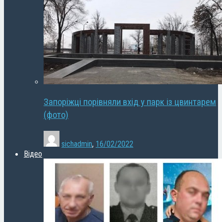
Запоріжці порівняли вхід у парк із цвинтарем
(фото)
sichadmin
,
16/02/2022
Відео