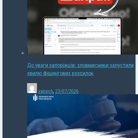
До уваги запоріжців: зловмисники запустили
хвилю фішингових розсилок
zapsich
,
23/07/2026