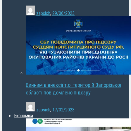
zapsich
,
29/06/2023
Винним в анексії т.о. територій Запорізької
області повідомлено підозру
zapsich
,
17/02/2023
Економіка