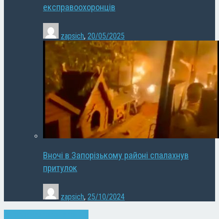
експравоохоронців
zapsich
,
20/05/2025
Вночі в Запорізькому районі спалахнув
притулок
zapsich
,
25/10/2024
Запоріжжя
здоров'я
Новини