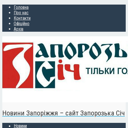
Головна
Про нас
Контакти
Офіційно
Архів
Новини Запоріжжя – сайт Запорозька Січ
Новини