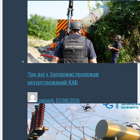
Три дні у Запоріжжі пролежав
нездетонований КАБ
zapsich
,
07/08/2026