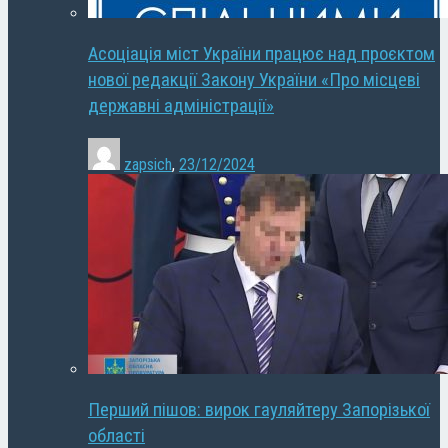
Асоціація міст України працює над проєктом
нової редакції Закону України «Про місцеві
державні адміністрації»
zapsich
,
23/12/2024
Перший пішов: вирок гауляйтеру Запорізької
області