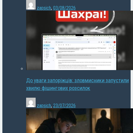
zapsich
,
03/08/2026
До уваги запоріжців: зловмисники запустили
хвилю фішингових розсилок
zapsich
,
23/07/2026