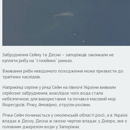
Забруднення Сейму та Десни – запоріжців закликали не
купляти рибу на “стихійних” ринках.
Вживання риби невідомого походження може призвести до
трагічних наслідків.
Наприкінці серпня у річці Сейм на півночі України виявили
серйозне забруднення, внаслідок чого вода стала
небезпечною для використання та почався масовий мор
біоресурсів. Річку, ймовірно, отруїли росіяни.
Річка Сейм починається у смоленській області росії, а в Україні
впадає в Десну. Десна ж своєю чергою впадає у Дніпро, яке є
головним джерелом води у Запоріжжі.