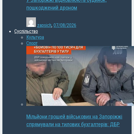
У Запоріжжі відновлюють будинок,
пошкоджений дроном
zapsich
,
07/08/2026
Суспільство
Культура
Спорт
Мільйони грошей військових на Запоріжжі
спрямували на тилових бухгалтерів: ДБР