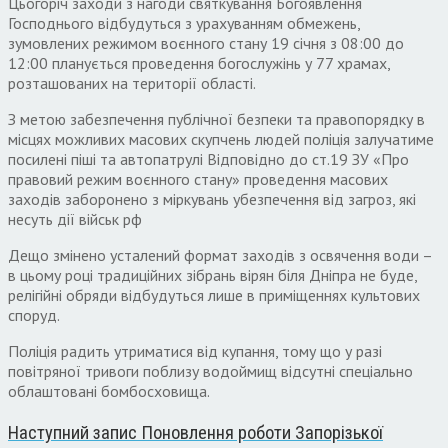
Цьогоріч заходи з нагоди святкування Богоявлення
Господнього відбудуться з урахуванням обмежень,
зумовлених режимом воєнного стану 19 січня з 08:00 до
12:00 планується проведення богослужінь у 77 храмах,
розташованих на території області.
З метою забезпечення публічної безпеки та правопорядку в
місцях можливих масових скупчень людей поліція залучатиме
посилені піші та автопатрулі Відповідно до ст.19 ЗУ «Про
правовий режим воєнного стану» проведення масових
заходів заборонено з міркувань убезпечення від загроз, які
несуть дії військ рф
Дещо змінено усталений формат заходів з освячення води –
в цьому році традиційних зібрань вірян біля Дніпра не буде,
релігійні обряди відбудуться лише в приміщеннях культових
споруд.
Поліція радить утриматися від купання, тому що у разі
повітряної тривоги поблизу водоймищ відсутні спеціально
облаштовані бомбосховища.
Наступний запис
Поновлення роботи Запорізької