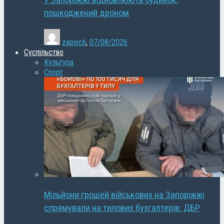
У Запоріжжі відновлюють будинок,
пошкоджений дроном
zapsich
,
07/08/2026
Суспільство
Культура
Спорт
Мільйони грошей військових на Запоріжжі
спрямували на тилових бухгалтерів: ДБР