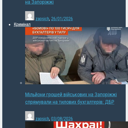
на Запоріжжі
zapsich
,
26/01/2026
Кримінал
Мільйони грошей військових на Запоріжжі
спрямували на тилових бухгалтерів: ДБР
zapsich
,
03/08/2026