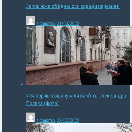
Запоріжжя об’єдналося заради перемоги
sichadmin
,
21/03/2022
У Запоріжжі вшанували пам’ять Олександра
Поляка (фото)
sichadmin
,
22/02/2022