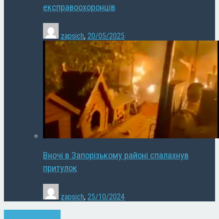
експравоохоронців
zapsich
,
20/05/2025
Вночі в Запорізькому районі спалахнув
притулок
zapsich
,
25/10/2024
Запоріжжя
Новини