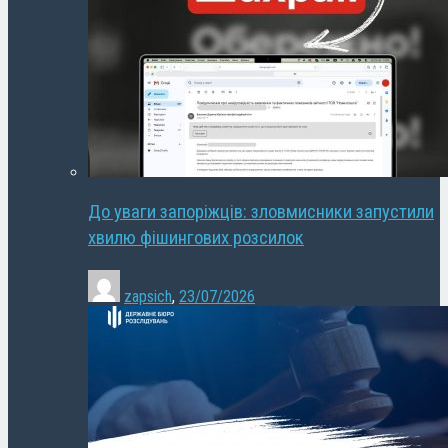
До уваги запоріжців: зловмисники запустили
хвилю фішингових розсилок
zapsich
,
23/07/2026