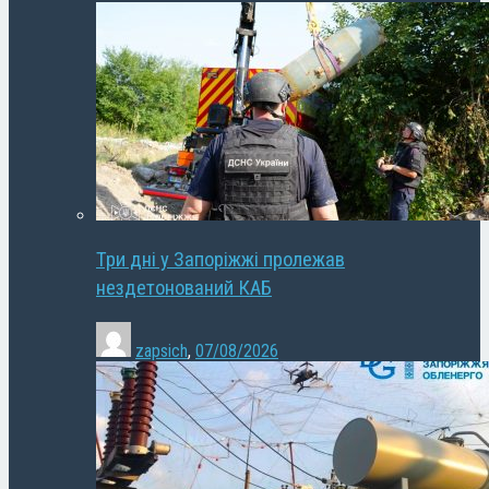
Три дні у Запоріжжі пролежав
нездетонований КАБ
zapsich
,
07/08/2026