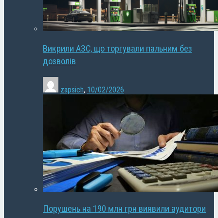
Викрили АЗС, що торгували пальним без
дозволів
zapsich
,
10/02/2026
Порушень на 190 млн грн виявили аудитори