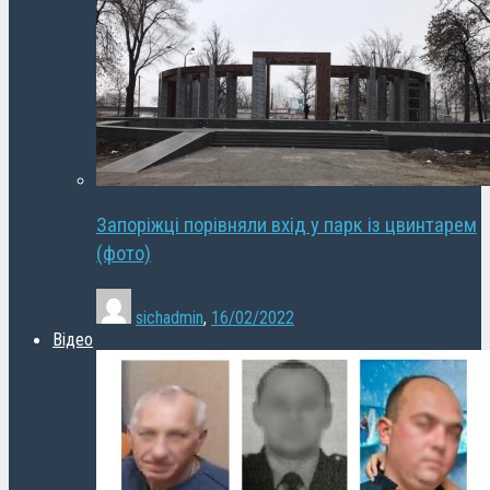
Запоріжці порівняли вхід у парк із цвинтарем
(фото)
sichadmin
,
16/02/2022
Відео