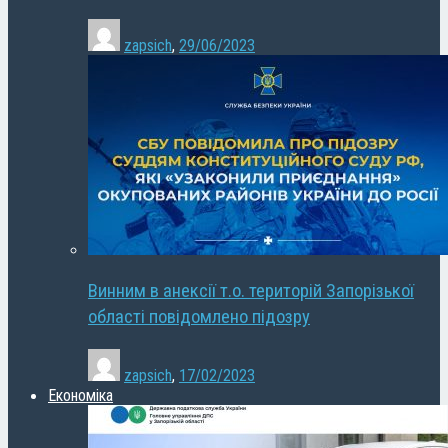
zapsich
,
29/06/2023
Винним в анексії т.о. територій Запорізької
області повідомлено підозру
zapsich
,
17/02/2023
Економіка