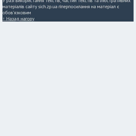
У разі використання текстів, частин текстів та ілюстративних
матеріалів сайту sich.zp.ua гіперпосилання на матеріал є
обов'язковим
↑ Назад нагору