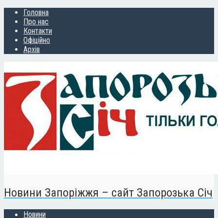
Головна
Про нас
Контакти
Офіційно
Архів
Новини Запоріжжя – сайт Запорозька Січ
Новини