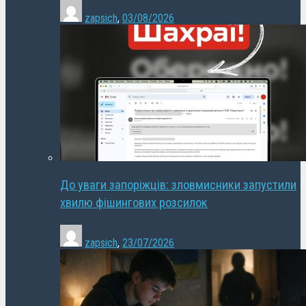
zapsich
,
03/08/2026
До уваги запоріжців: зловмисники запустили
хвилю фішингових розсилок
zapsich
,
23/07/2026