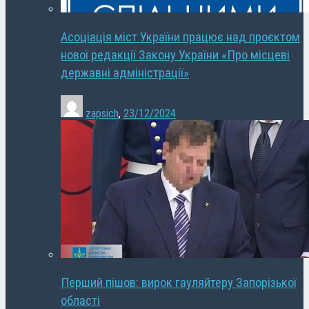
Асоціація міст України працює над проєктом
нової редакції Закону України «Про місцеві
державні адміністрації»
zapsich
,
23/12/2024
Перший пішов: вирок гауляйтеру Запорізької
області