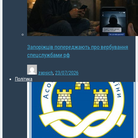
Запоріжців попереджають про вербування
спецслужбами рф
zapsich
,
23/07/2026
Політика