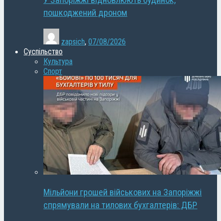
У Запоріжжі відновлюють будинок,
пошкоджений дроном
zapsich
,
07/08/2026
Суспільство
Культура
Спорт
Мільйони грошей військових на Запоріжжі
спрямували на тилових бухгалтерів: ДБР