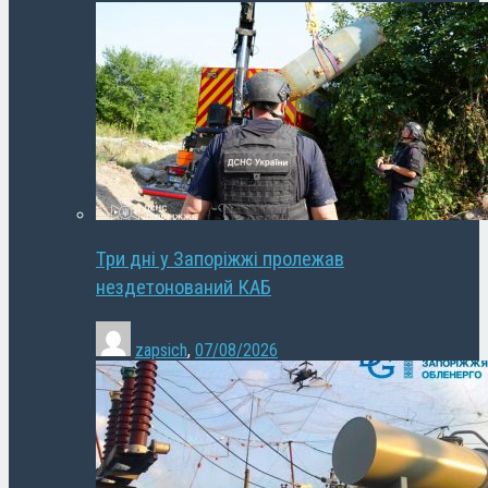
Три дні у Запоріжжі пролежав
нездетонований КАБ
zapsich
,
07/08/2026