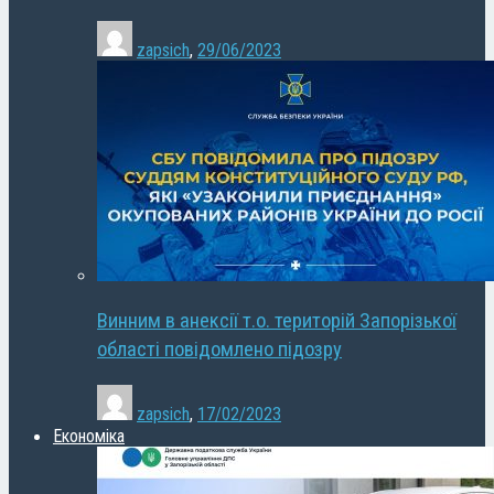
zapsich
,
29/06/2023
Винним в анексії т.о. територій Запорізької
області повідомлено підозру
zapsich
,
17/02/2023
Економіка