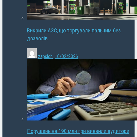
Викрили АЗС, що торгували пальним без
дозволів
zapsich
,
10/02/2026
Порушень на 190 млн грн виявили аудитори