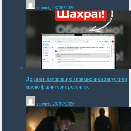
zapsich
,
03/08/2026
До уваги запоріжців: зловмисники запустили
хвилю фішингових розсилок
zapsich
,
23/07/2026