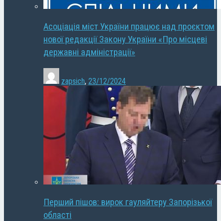
Асоціація міст України працює над проєктом
нової редакції Закону України «Про місцеві
державні адміністрації»
zapsich
,
23/12/2024
Перший пішов: вирок гауляйтеру Запорізької
області