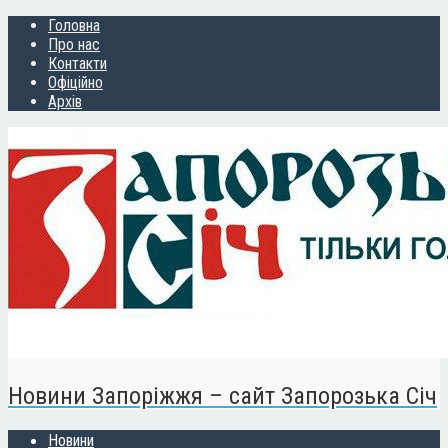
Головна
Про нас
Контакти
Офіційно
Архів
Новини Запоріжжя – сайт Запорозька Січ
Новини