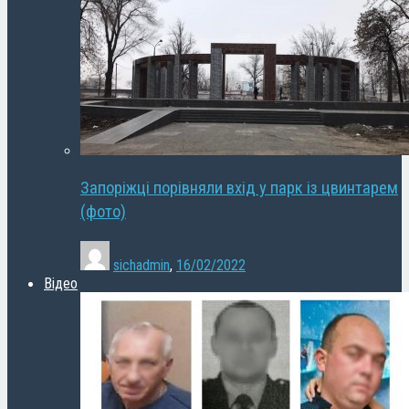
Запоріжці порівняли вхід у парк із цвинтарем
(фото)
sichadmin
,
16/02/2022
Відео