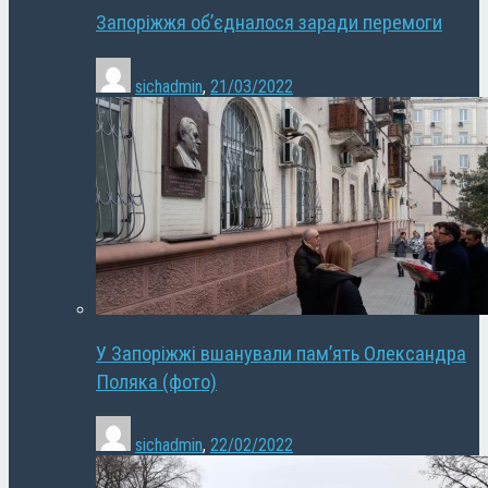
Запоріжжя об’єдналося заради перемоги
sichadmin
,
21/03/2022
У Запоріжжі вшанували пам’ять Олександра
Поляка (фото)
sichadmin
,
22/02/2022