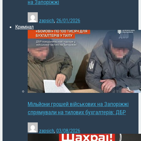
на Запоріжжі
zapsich
,
26/01/2026
Кримінал
Мільйони грошей військових на Запоріжжі
спрямували на тилових бухгалтерів: ДБР
zapsich
,
03/08/2026