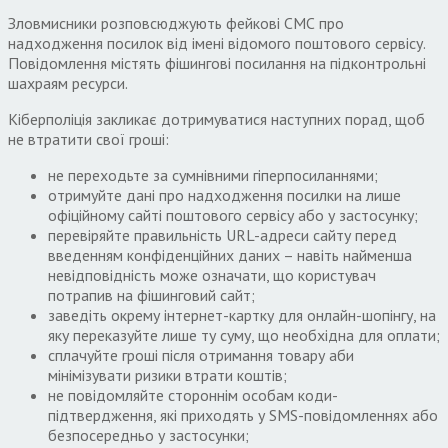
Зловмисники розповсюджують фейкові СМС про
надходження посилок від імені відомого поштового сервісу.
Повідомлення містять фішингові посилання на підконтрольні
шахраям ресурси.
Кіберполіція закликає дотримуватися наступних порад, щоб
не втратити свої гроші:
не переходьте за сумнівними гіперпосиланнями;
отримуйте дані про надходження посилки на лише
офіційному сайті поштового сервісу або у застосунку;
перевіряйте правильність URL-адреси сайту перед
введенням конфіденційних даних – навіть найменша
невідповідність може означати, що користувач
потрапив на фішинговий сайт;
заведіть окрему інтернет-картку для онлайн-шопінгу, на
яку переказуйте лише ту суму, що необхідна для оплати;
сплачуйте гроші після отримання товару аби
мінімізувати ризики втрати коштів;
не повідомляйте стороннім особам коди-
підтвердження, які приходять у SMS-повідомленнях або
безпосередньо у застосунки;