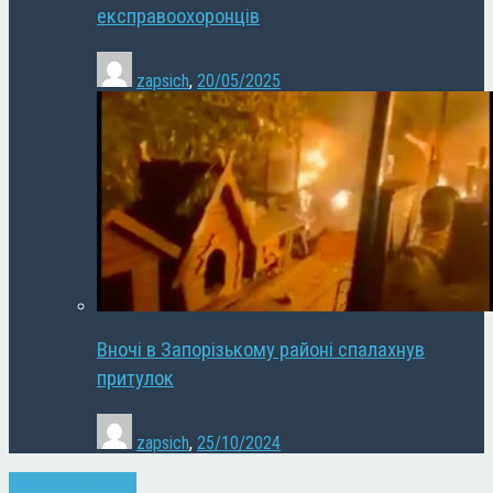
експравоохоронців
zapsich
,
20/05/2025
Вночі в Запорізькому районі спалахнув
притулок
zapsich
,
25/10/2024
Запоріжжя
Новини