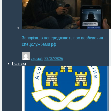
Запоріжців попереджають про вербування
спецслужбами рф
zapsich
,
23/07/2026
Політика