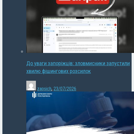
До уваги запоріжців: зловмисники запустили
хвилю фішингових розсилок
zapsich
,
23/07/2026