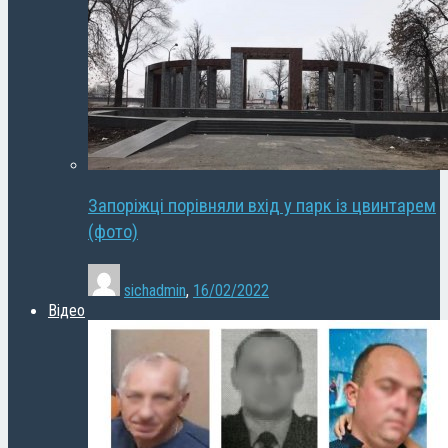
Запоріжці порівняли вхід у парк із цвинтарем
(фото)
sichadmin
,
16/02/2022
Відео