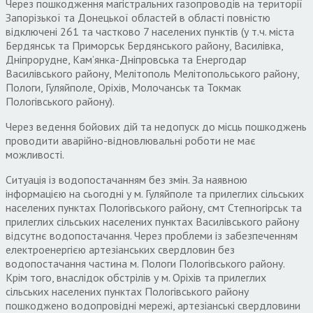
Через пошкодження магістральних газопроводів на території
Запорізької та Донецької областей в області повністю
відключені 261 та частково 7 населених пунктів (у т.ч. міста
Бердянськ та Приморськ Бердянського району, Василівка,
Дніпрорудне, Кам’янка-Дніпровська та Енергодар
Василівського району, Мелітополь Мелітопольського району,
Пологи, Гуляйполе, Оріхів, Молочанськ та Токмак
Пологівського району).
Через ведення бойових дій та недопуск до місць пошкоджень
проводити аварійно-відновлювальні роботи не має
можливості.
Ситуація із водопостачанням без змін. За наявною
інформацією на сьогодні у м. Гуляйполе та прилеглих сільських
населених пунктах Пологівського району, смт Степногірськ та
прилеглих сільських населених пунктах Василівського району
відсутнє водопостачання. Через проблеми із забезпеченням
електроенергією артезіанських свердловин без
водопостачання частина м. Пологи Пологівського району.
Крім того, внаслідок обстрілів у м. Оріхів та прилеглих
сільських населених пунктах Пологівського району
пошкоджено водопровідні мережі, артезіанські свердловини