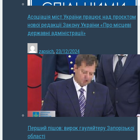
Асоціація міст України працює над проєктом
нової редакції Закону України «Про місцеві
державні адміністрації»
zapsich
,
23/12/2024
Перший пішов: вирок гауляйтеру Запорізької
області