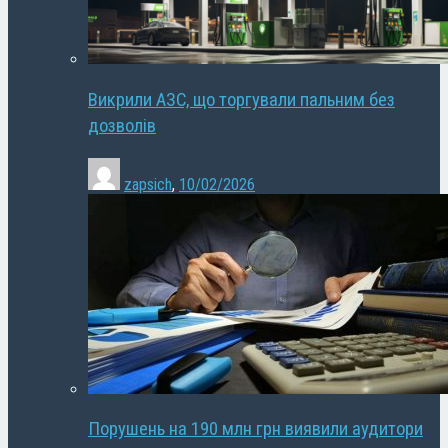
Викрили АЗС, що торгували пальним без
дозволів
zapsich
,
10/02/2026
Порушень на 190 млн грн виявили аудитори