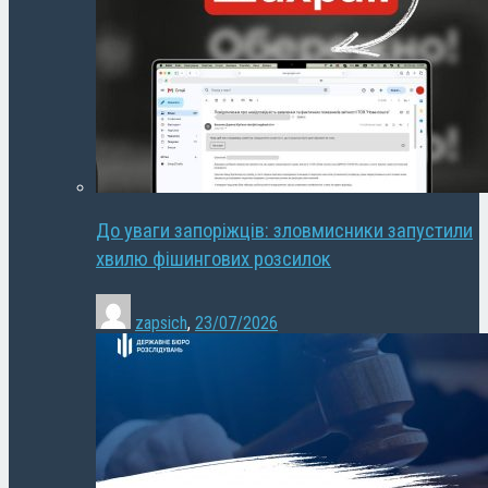
До уваги запоріжців: зловмисники запустили
хвилю фішингових розсилок
zapsich
,
23/07/2026