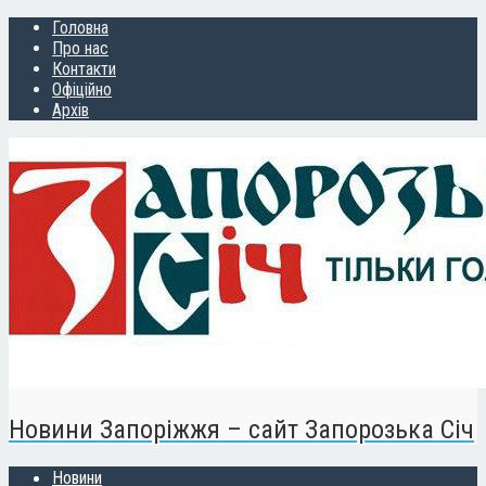
Головна
Про нас
Контакти
Офіційно
Архів
Новини Запоріжжя – сайт Запорозька Січ
Новини