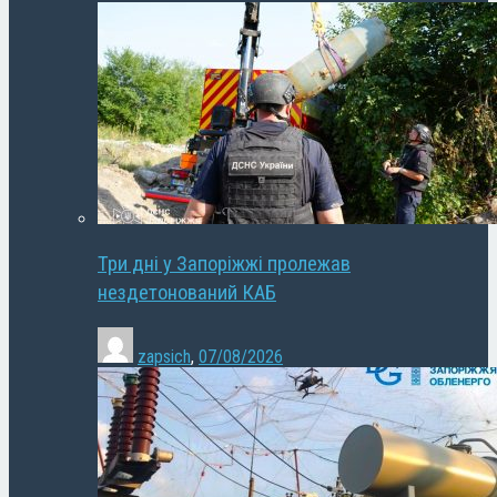
Три дні у Запоріжжі пролежав
нездетонований КАБ
zapsich
,
07/08/2026