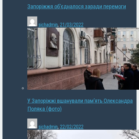
Запоріжжя об’єдналося заради перемоги
sichadmin
,
21/03/2022
У Запоріжжі вшанували пам’ять Олександра
Поляка (фото)
sichadmin
,
22/02/2022