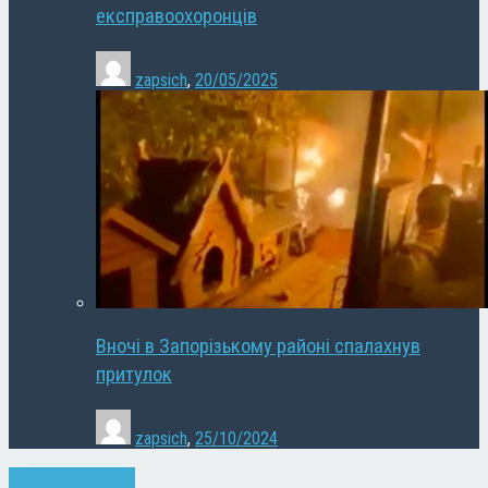
експравоохоронців
zapsich
,
20/05/2025
Вночі в Запорізькому районі спалахнув
притулок
zapsich
,
25/10/2024
Запоріжжя
Новини