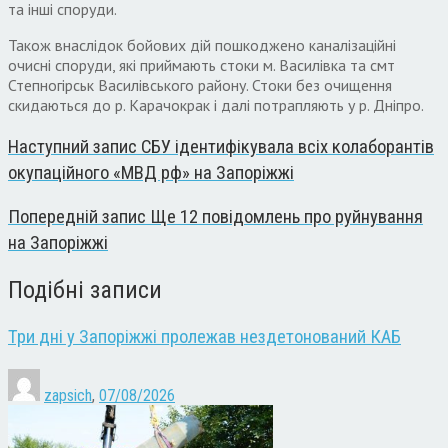
та інші споруди.
Також внаслідок бойових дій пошкоджено каналізаційні
очисні споруди, які приймають стоки м. Василівка та смт
Степногірськ Василівського району. Стоки без очищення
скидаються до р. Карачокрак і далі потрапляють у р. Дніпро.
Наступний запис
СБУ ідентифікувала всіх колаборантів
окупаційного «МВД рф» на Запоріжжі
Попередній запис
Ще 12 повідомлень про руйнування
на Запоріжжі
Подібні записи
Три дні у Запоріжжі пролежав нездетонований КАБ
zapsich
,
07/08/2026