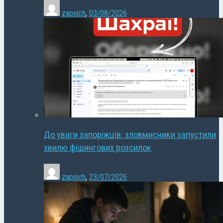
zapsich
,
03/08/2026
До уваги запоріжців: зловмисники запустили
хвилю фішингових розсилок
zapsich
,
23/07/2026