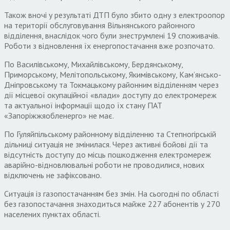
Також вночі у результаті ДТП було збито одну з електроопор
на території обслуговування Вільнянського районного
відділення, внаслідок чого були знеструмлені 19 споживачів.
Роботи з відновлення їх енергопостачання вже розпочато.
По Василівському, Михайлівському, Бердянському,
Приморському, Мелітопольському, Якимівському, Кам’янсько-
Дніпровському та Токмацькому районним відділенням через
дії місцевої окупаційної «влади» доступу до електромереж
та актуальної інформації щодо їх стану ПАТ
«Запоріжжяобленерго» не має.
По Гуляйпільському районному відділенню та Степногірській
дільниці ситуація не змінилася. Через активні бойові дії та
відсутність доступу до місць пошкодження електромереж
аварійно-відновлювальні роботи не проводилися, нових
відключень не зафіксовано.
Ситуація із газопостачанням без змін. На сьогодні по області
без газопостачання знаходиться майже 227 абонентів у 270
населених пунктах області.