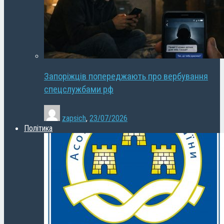
Запоріжців попереджають про вербування
спецслужбами рф
zapsich
,
23/07/2026
Політика