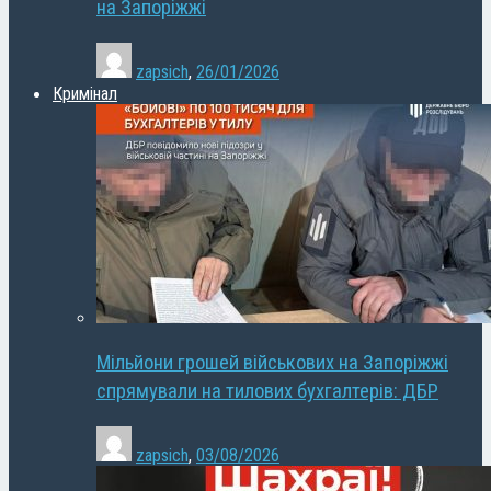
на Запоріжжі
zapsich
,
26/01/2026
Кримінал
Мільйони грошей військових на Запоріжжі
спрямували на тилових бухгалтерів: ДБР
zapsich
,
03/08/2026