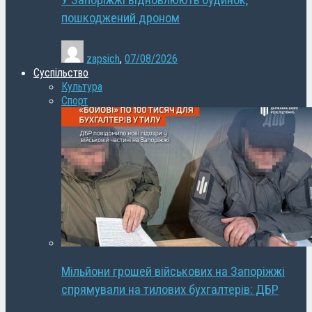
У Запоріжжі відновлюють будинок,
пошкоджений дроном
zapsich
,
07/08/2026
Суспільство
Культура
Спорт
Мільйони грошей військових на Запоріжжі
спрямували на тилових бухгалтерів: ДБР