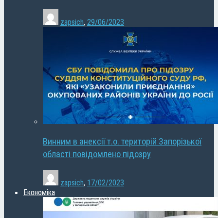
zapsich
,
29/06/2023
Винним в анексії т.о. територій Запорізької
області повідомлено підозру
zapsich
,
17/02/2023
Економіка