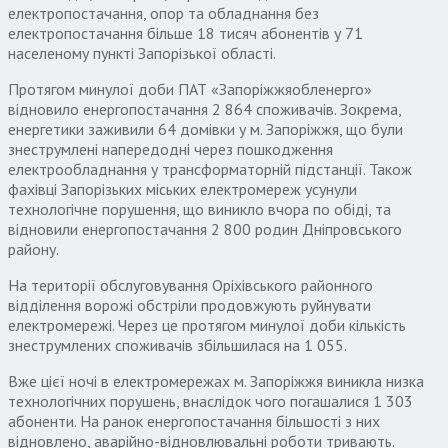
електропостачання, опор та обладнання без
електропостачання більше 18 тисяч абонентів у 71
населеному пункті Запорізької області.
Протягом минулої доби ПАТ «Запоріжжяобленерго»
відновило енергопостачання 2 864 споживачів. Зокрема,
енергетики заживили 64 домівки у м. Запоріжжя, що були
знеструмлені напередодні через пошкодження
електрообладнання у трансформаторній підстанції. Також
фахівці Запорізьких міських електромереж усунули
технологічне порушення, що виникло вчора по обіді, та
відновили енергопостачання 2 800 родин Дніпровського
району.
На території обслуговування Оріхівського районного
відділення ворожі обстріли продовжують руйнувати
електромережі. Через це протягом минулої доби кількість
знеструмлених споживачів збільшилася на 1 055.
Вже цієї ночі в електромережах м. Запоріжжя виникла низка
технологічних порушень, внаслідок чого погашалися 1 303
абоненти. На ранок енергопостачання більшості з них
відновлено, аварійно-відновлювальні роботи тривають.