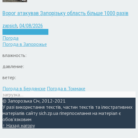
Ворог атакував Запорізьку область більше 1000 разів
zapsich
,
04/08/2026
Війна
Запоріжжя
Новини
Погода
Погода в
Запорожье
влажность:
давление:
ветер:
Погода в Бердянске
Погода в Токмаке
загрузка...
© Запорозька Січ, 2012-2021
У разі використання текстів, частин текстів та ілюстративних
матеріалів сайту sich.zp.ua гіперпосилання на матеріал є
обов'язковим
↑ Назад нагору