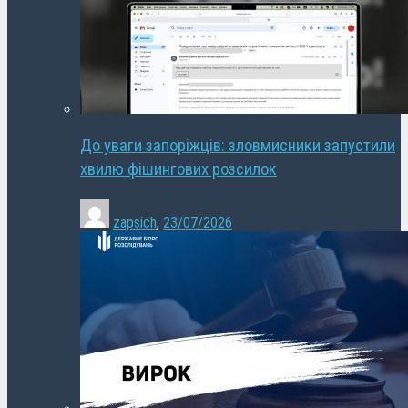
До уваги запоріжців: зловмисники запустили
хвилю фішингових розсилок
zapsich
,
23/07/2026