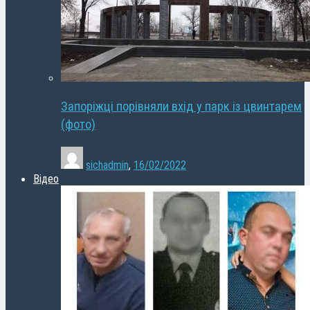
Запоріжці порівняли вхід у парк із цвинтарем
(фото)
sichadmin
,
16/02/2022
Відео