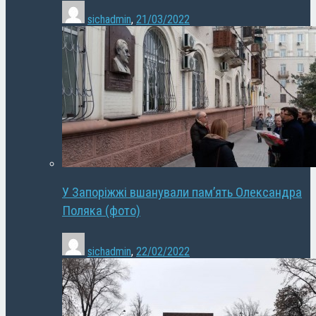
sichadmin
,
21/03/2022
У Запоріжжі вшанували пам’ять Олександра
Поляка (фото)
sichadmin
,
22/02/2022