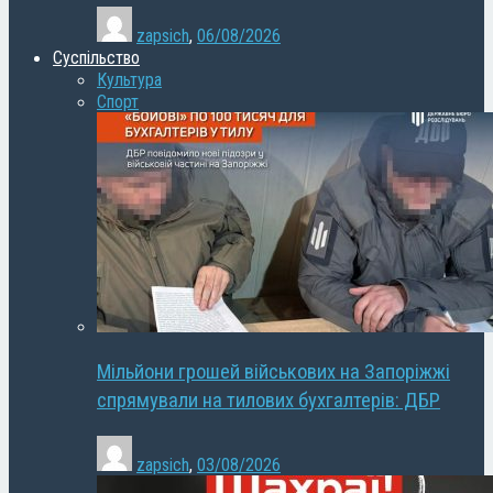
zapsich
,
06/08/2026
Суспільство
Культура
Спорт
Мільйони грошей військових на Запоріжжі
спрямували на тилових бухгалтерів: ДБР
zapsich
,
03/08/2026