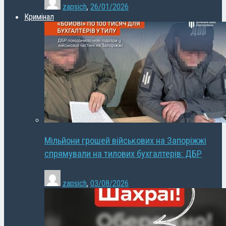
zapsich
,
26/01/2026
Кримінал
Мільйони грошей військових на Запоріжжі
спрямували на тилових бухгалтерів: ДБР
zapsich
,
03/08/2026