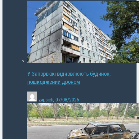
У Запоріжжі відновлюють будинок,
пошкоджений дроном
zapsich
,
07/08/2026