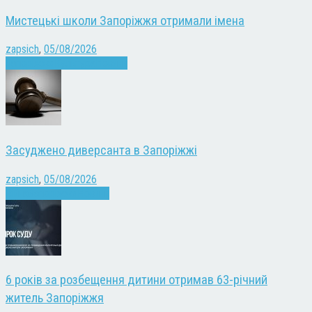
Мистецькі школи Запоріжжя отримали імена
zapsich
,
05/08/2026
Запоріжжя
Культура
Новини
Засуджено диверсанта в Запоріжжі
zapsich
,
05/08/2026
Війна
Запоріжжя
Новини
6 років за розбещення дитини отримав 63-річний
житель Запоріжжя