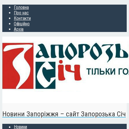
Головна
Про нас
Контакти
Офіційно
Архів
Новини Запоріжжя – сайт Запорозька Січ
Новини