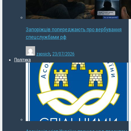
Запоріжців попереджають про вербування
спецслужбами рф
zapsich
,
23/07/2026
Політика