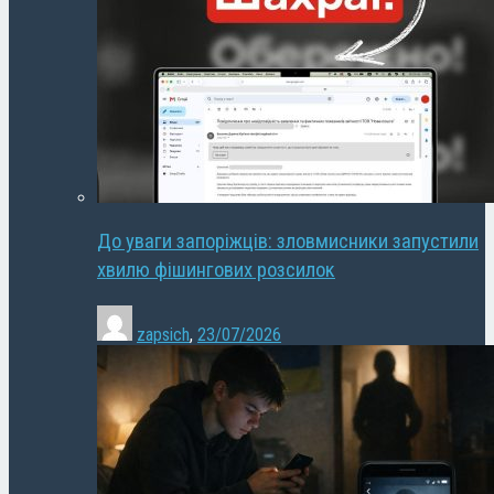
До уваги запоріжців: зловмисники запустили
хвилю фішингових розсилок
zapsich
,
23/07/2026