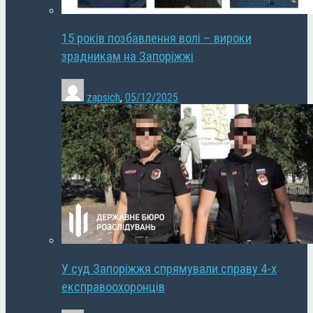
15 років позбавлення волі – вироки
зрадникам на Запоріжжі
zapsich
,
05/12/2025
У суд Запоріжжя спрямували справу 4-х
експравоохоронців