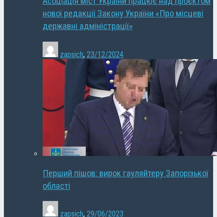
Асоціація міст України працює над проєктом
нової редакції Закону України «Про місцеві
державні адміністрації»
zapsich
,
23/12/2024
Перший пішов: вирок гауляйтеру Запорізької
області
zapsich
,
29/06/2023