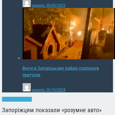
zapsich
,
20/05/2025
Вночі в Запорізькому районі спалахнув
притулок
zapsich
,
25/10/2024
Запоріжжя
Новини
Запоріжцям показали «розумне авто»