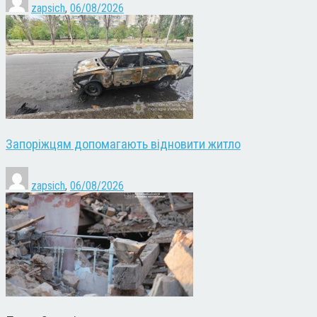
zapsich
,
06/08/2026
Запоріжцям допомагають відновити житло
zapsich
,
06/08/2026