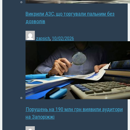
Викрили АЗС, що торгували пальним без
дозволів
zapsich
,
10/02/2026
Порушень на 190 млн грн виявили аудитори
на Запоріжжі