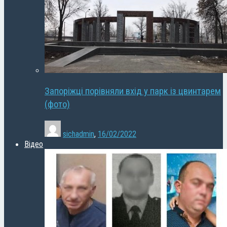
Запоріжці порівняли вхід у парк із цвинтарем
(фото)
sichadmin
,
16/02/2022
Відео