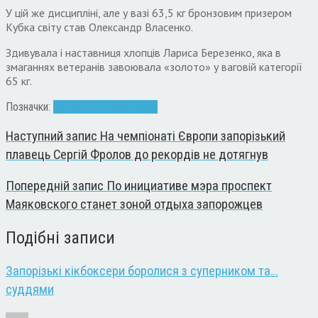
У цій же дисципліні, але у вазі 63,5 кг бронзовим призером
Кубка світу став Олександр Власенко.
Здивувала і наставниця хлопців Лариса Березенко, яка в
змаганнях ветеранів завоювала «золото» у ваговій категорії
65 кг.
Позначки:
кикбоксинг
Кубок мира
Наступний запис
На чемпіонаті Європи запорізький
плавець Сергій Фролов до рекордів не дотягнув
Попередній запис
По инициативе мэра проспект
Маяковского станет зоной отдыха запорожцев
Подібні записи
Запорізькі кікбоксери боролися з суперником та…
суддями