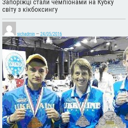
Запоріжці стали чемпіонами на Кубку
світу з кікбоксингу
sichadmin
—
24/05/2016