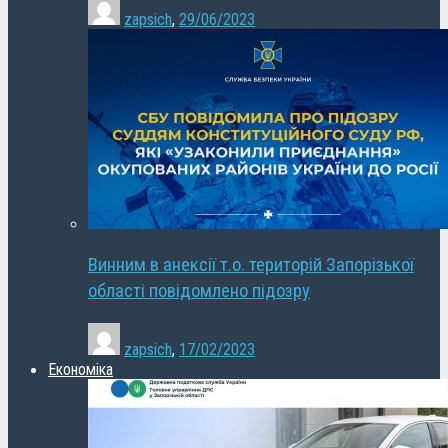
zapsich
,
29/06/2023
Винним в анексії т.о. територій Запорізької
області повідомлено підозру
zapsich
,
17/02/2023
Економіка