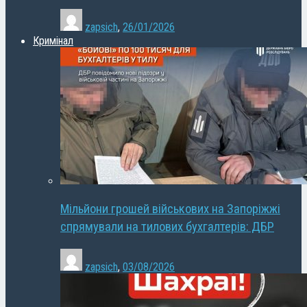
zapsich
,
26/01/2026
Кримінал
Мільйони грошей військових на Запоріжжі
спрямували на тилових бухгалтерів: ДБР
zapsich
,
03/08/2026