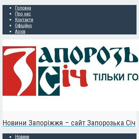
Головна
Про нас
Контакти
Офіційно
Архів
Новини Запоріжжя – сайт Запорозька Січ
Новини