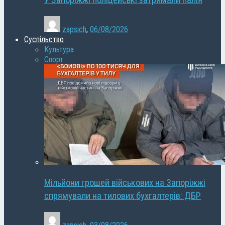
У Запоріжжі поліцейські затримали палія
zapsich
,
06/08/2026
Суспільство
Культура
Спорт
Мільйони грошей військових на Запоріжжі
спрямували на тилових бухгалтерів: ДБР