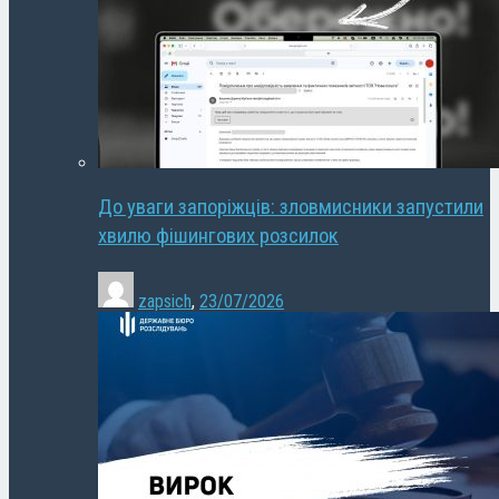
До уваги запоріжців: зловмисники запустили
хвилю фішингових розсилок
zapsich
,
23/07/2026