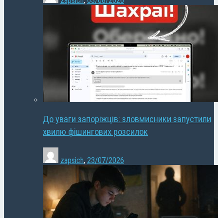
zapsich
,
03/08/2026
До уваги запоріжців: зловмисники запустили
хвилю фішингових розсилок
zapsich
,
23/07/2026