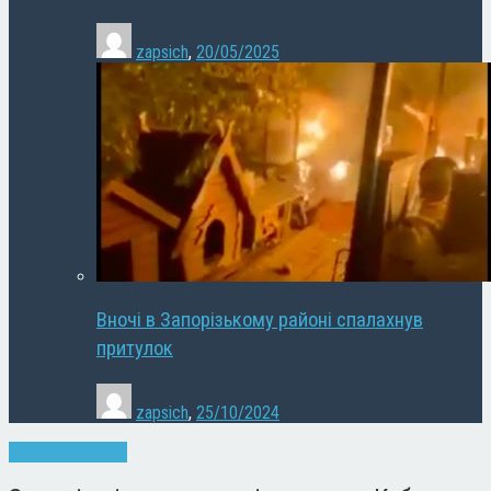
zapsich
,
20/05/2025
Вночі в Запорізькому районі спалахнув
притулок
zapsich
,
25/10/2024
Запоріжжя
Спорт