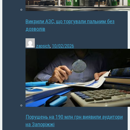
Викрили АЗС, що торгували пальним без
дозволів
zapsich
,
10/02/2026
Порушень на 190 млн грн виявили аудитори
на Запоріжжі