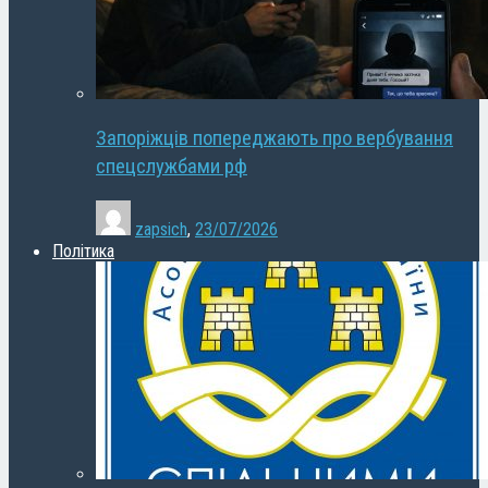
Запоріжців попереджають про вербування
спецслужбами рф
zapsich
,
23/07/2026
Політика