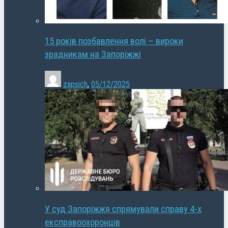
15 років позбавлення волі – вироки
зрадникам на Запоріжжі
zapsich
,
05/12/2025
У суд Запоріжжя спрямували справу 4-х
експравоохоронців