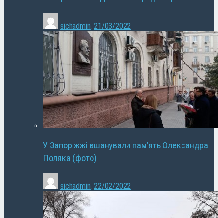
sichadmin
,
21/03/2022
У Запоріжжі вшанували пам’ять Олександра
Поляка (фото)
sichadmin
,
22/02/2022