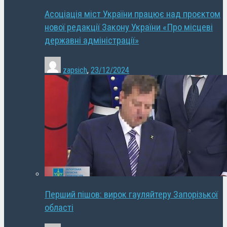
Асоціація міст України працює над проєктом
нової редакції Закону України «Про місцеві
державні адміністрації»
zapsich
,
23/12/2024
Перший пішов: вирок гауляйтеру Запорізької
області