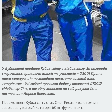
У Будапешті пройшов Кубок світу з кікбоксингу. За нагороди
сперечалась вражаюча кількість учасників – 2300! Проте
така конкуренція не завадила показати високий клас
запоріжцям: дві медалі привезли додому вихованці ДЮСШ
«Майстер-Січ», а ще одну записала на свій рахунок їхня
наставниця Лариса Березенко.
Переможцем Кубка світу став Олег Рисак, «золото» він
завоював у ваговій категорії 60 кг, фулконтакт.