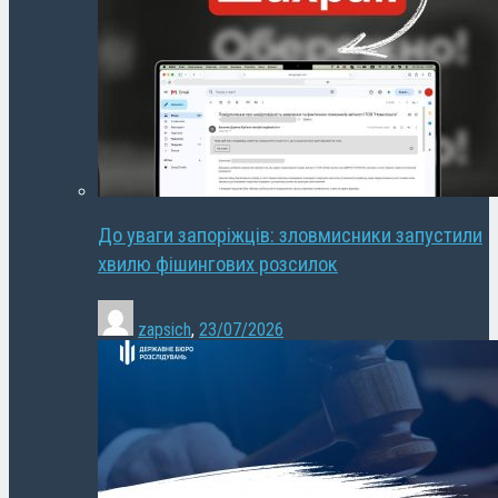
До уваги запоріжців: зловмисники запустили
хвилю фішингових розсилок
zapsich
,
23/07/2026