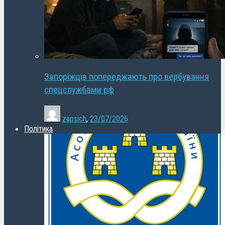
Запоріжців попереджають про вербування
спецслужбами рф
zapsich
,
23/07/2026
Політика