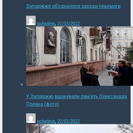
Запоріжжя об’єдналося заради перемоги
sichadmin
,
21/03/2022
У Запоріжжі вшанували пам’ять Олександра
Поляка (фото)
sichadmin
,
22/02/2022