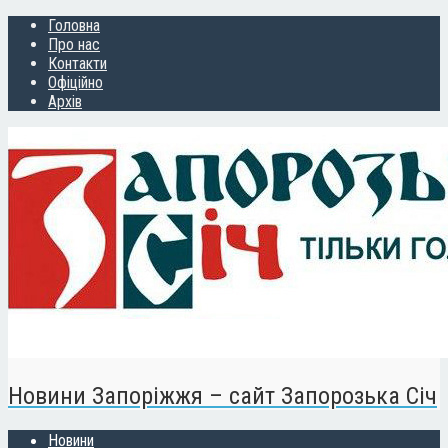
Головна
Про нас
Контакти
Офіційно
Архів
Новини Запоріжжя – сайт Запорозька Січ
Новини