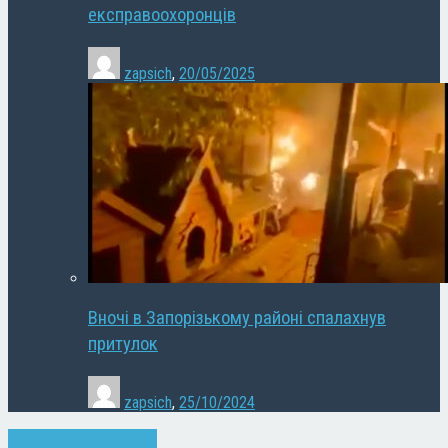
експравоохоронців
zapsich
,
20/05/2025
Вночі в Запорізькому районі спалахнув
притулок
zapsich
,
25/10/2024
Війна
Запоріжжя
Новини