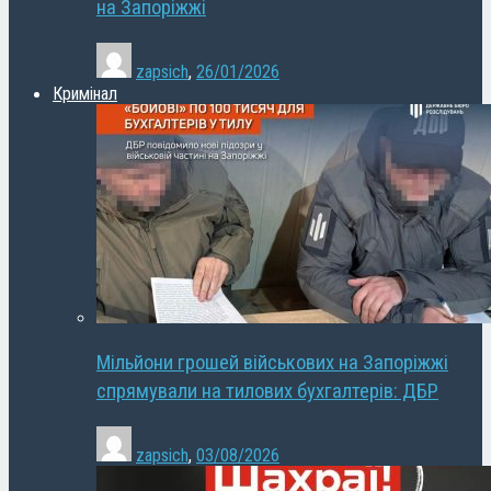
на Запоріжжі
zapsich
,
26/01/2026
Кримінал
Мільйони грошей військових на Запоріжжі
спрямували на тилових бухгалтерів: ДБР
zapsich
,
03/08/2026