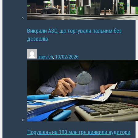
Викрили АЗС, що торгували пальним без
дозволів
zapsich
,
10/02/2026
Порушень на 190 млн грн виявили аудитори