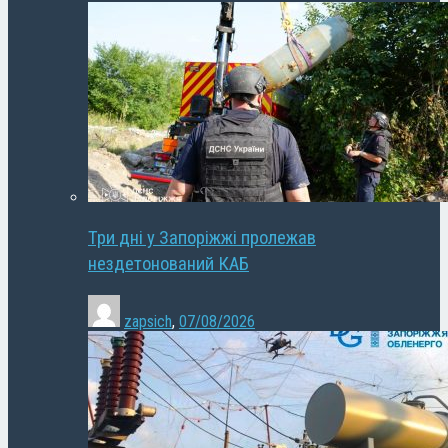
Три дні у Запоріжжі пролежав
нездетонований КАБ
zapsich
,
07/08/2026