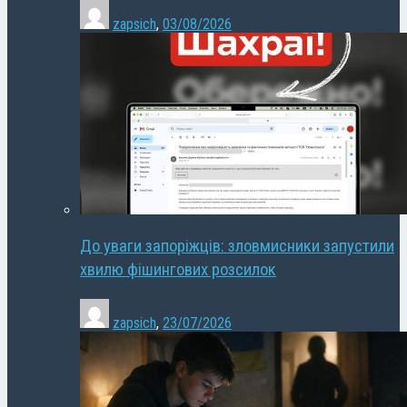
zapsich
,
03/08/2026
До уваги запоріжців: зловмисники запустили
хвилю фішингових розсилок
zapsich
,
23/07/2026