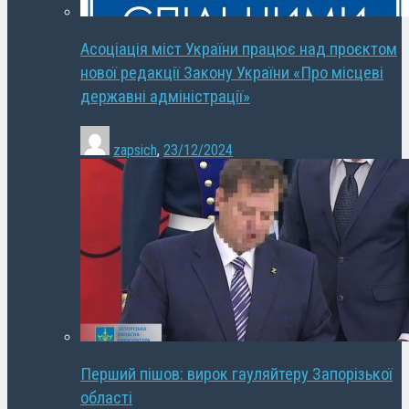
Асоціація міст України працює над проєктом
нової редакції Закону України «Про місцеві
державні адміністрації»
zapsich
,
23/12/2024
Перший пішов: вирок гауляйтеру Запорізької
області