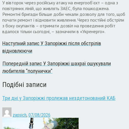
У вівторок через російську атаку на енергооб’єкт – одна з
повітряних ліній, що живлять ЗАЕС, була пошкоджена.
Ремонтні бригади більше доби чекали дозволу для того, щоб
почати ремонт і відновити живлення. Через постійні обстріли
з боку окупантів – отримати дозвіл на проведення робіт
вдалося тільки сьогодні, – зазначили в «Укренерго».
Наступний запис
У Запоріжжі після обстрілів
відновлюючи
Попередній запис
У Запоріжжі шахраї ошукували
любителів "полунички"
Подібні записи
Три дні у Запоріжжі пролежав нездетонований КАБ
zapsich
,
07/08/2026