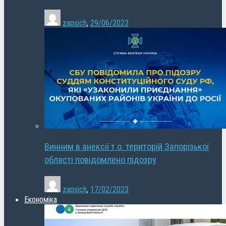
zapsich
,
29/06/2023
Винним в анексії т.о. територій Запорізької
області повідомлено підозру
zapsich
,
17/02/2023
Економіка