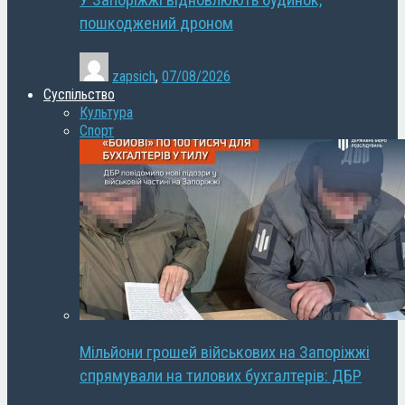
У Запоріжжі відновлюють будинок,
пошкоджений дроном
zapsich
,
07/08/2026
Суспільство
Культура
Спорт
Мільйони грошей військових на Запоріжжі
спрямували на тилових бухгалтерів: ДБР