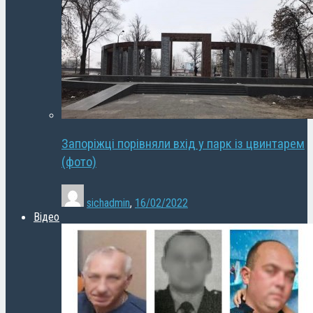
Запоріжці порівняли вхід у парк із цвинтарем
(фото)
sichadmin
,
16/02/2022
Відео