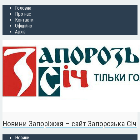
Головна
Про нас
Контакти
Офіційно
Архів
Новини Запоріжжя – сайт Запорозька Січ
Новини