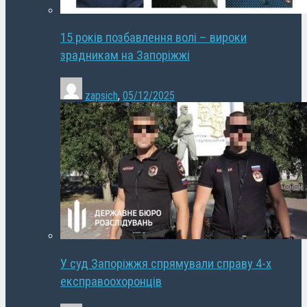
15 років позбавлення волі – вироки
зрадникам на Запоріжжі
zapsich
,
05/12/2025
У суд Запоріжжя спрямували справу 4-х
експравоохоронців