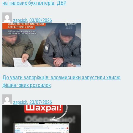
на тилових бухгалтерів: ДБР
zapsich
,
03/08/2026
До уваги запоріжців: зловмисники запустили хвилю
фішингових розсилок
zapsich
,
23/07/2026