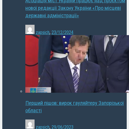
Асоціація міст України працює над проєктом
нової редакції Закону України «Про місцеві
державні адміністрації»
zapsich
,
23/12/2024
Перший пішов: вирок гауляйтеру Запорізької
області
zapsich
,
29/06/2023