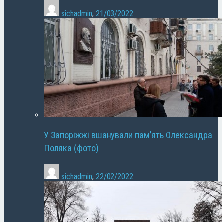
sichadmin
,
21/03/2022
У Запоріжжі вшанували пам’ять Олександра
Поляка (фото)
sichadmin
,
22/02/2022