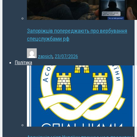
Запоріжців попереджають про вербування
спецслужбами рф
zapsich
,
23/07/2026
Політика