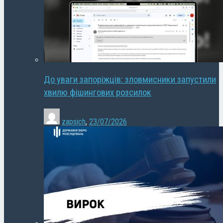
До уваги запоріжців: зловмисники запустили
хвилю фішингових розсилок
zapsich
,
23/07/2026