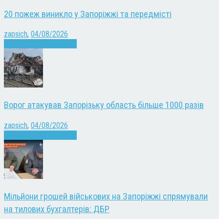
20 пожеж виникло у Запоріжжі та передмісті
zapsich
,
04/08/2026
Війна
Запоріжжя
Новини
Ворог атакував Запорізьку область більше 1000 разів
zapsich
,
04/08/2026
Війна
Запоріжжя
Новини
Мільйони грошей військових на Запоріжжі спрямували
на тилових бухгалтерів: ДБР