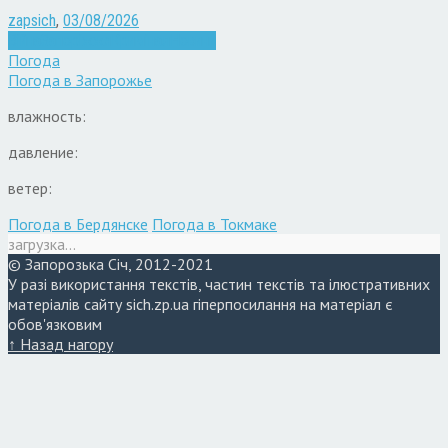
zapsich
,
03/08/2026
Війна
Запоріжжя
Кримінал
Новини
Погода
Погода в
Запорожье
влажность:
давление:
ветер:
Погода в Бердянске
Погода в Токмаке
загрузка...
© Запорозька Січ, 2012-2021
У разі використання текстів, частин текстів та ілюстративних
матеріалів сайту sich.zp.ua гіперпосилання на матеріал є
обов'язковим
↑ Назад нагору