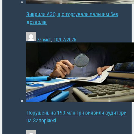
Викрили АЗС, що торгували пальним без
дозволів
zapsich
,
10/02/2026
Порушень на 190 млн грн виявили аудитори
на Запоріжжі