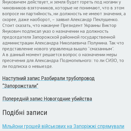
Януковичем действует, и земля будет гореть под ногами у
чиновников-взяточников, которые не понимают, что в этом
вопросе ни партийность, ни должность не имеют значения, а
скорее, даже наоборот, – заявил Александр Пеклушенко.
Стоит сказать, что накануне Президент Украины Виктор
Янукович подписал указ о назначении на должность
председателя Запорожской районной государственной
администрации Александра Николаевича Полунина. Так что
представление нового управленца вышло “смазанным”.
А в данный момент решается вопрос о назначении меры
пресечения для Александра Подмогильного: то ли СИЗО, то
ли подписка о невыезде.
Наступний запис
Разбирали трубопровод
“Запорожстали”
Попередній запис
Новогодние убийства
Подібні записи
Мільйони грошей військових на Запоріжжі спрямували