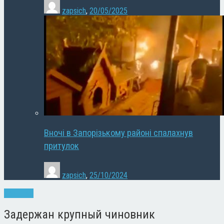
zapsich
,
20/05/2025
Вночі в Запорізькому районі спалахнув
притулок
zapsich
,
25/10/2024
Кримінал
Задержан крупный чиновник