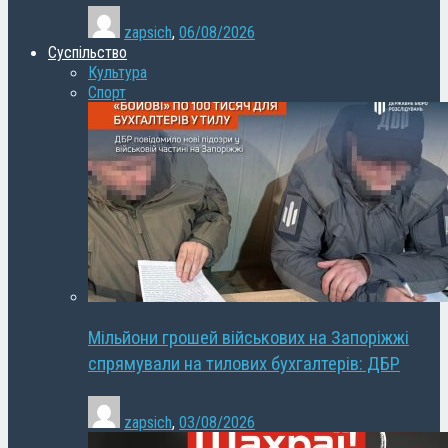
zapsich
,
06/08/2026
Суспільство
Культура
Спорт
Мільйони грошей військових на Запоріжжі
спрямували на тилових бухгалтерів: ДБР
zapsich
,
03/08/2026