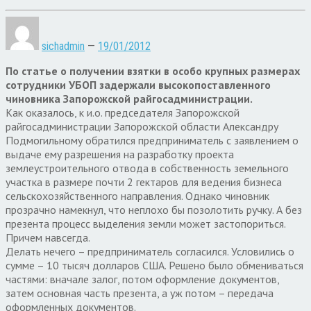
sichadmin
—
19/01/2012
По статье о получении взятки в особо крупных размерах
сотрудники УБОП задержали высокопоставленного
чиновника Запорожской райгосадминистрации.
Как оказалось, к и.о. председателя Запорожской
райгосадминистрации Запорожской области Александру
Подмогильному обратился предприниматель с заявлением о
выдаче ему разрешения на разработку проекта
землеустроительного отвода в собственность земельного
участка в размере почти 2 гектаров для ведения бизнеса
сельскохозяйственного направления. Однако чиновник
прозрачно намекнул, что неплохо бы позолотить ручку. А без
презента процесс выделения земли может застопориться.
Причем навсегда.
Делать нечего – предприниматель согласился. Условились о
сумме – 10 тысяч долларов США. Решено было обмениваться
частями: вначале залог, потом оформление документов,
затем основная часть презента, а уж потом – передача
оформленных документов.