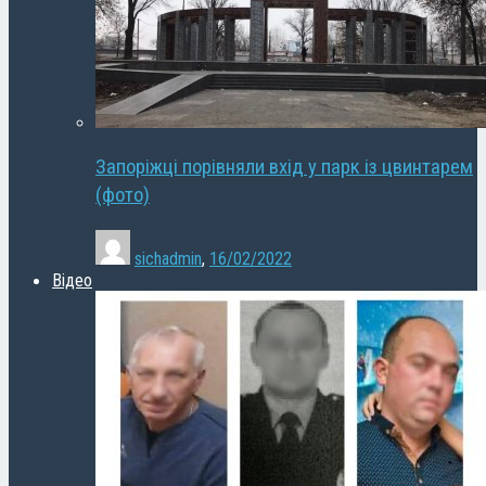
Запоріжці порівняли вхід у парк із цвинтарем
(фото)
sichadmin
,
16/02/2022
Відео