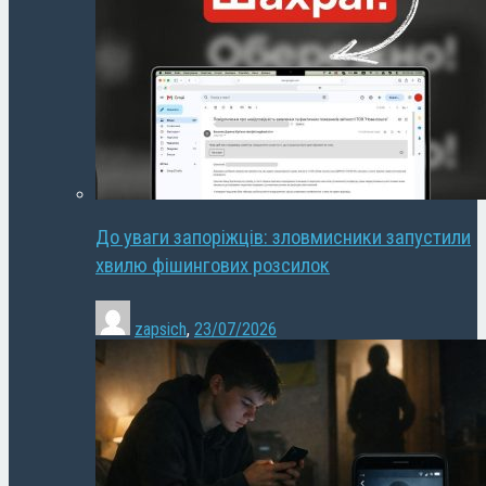
До уваги запоріжців: зловмисники запустили
хвилю фішингових розсилок
zapsich
,
23/07/2026