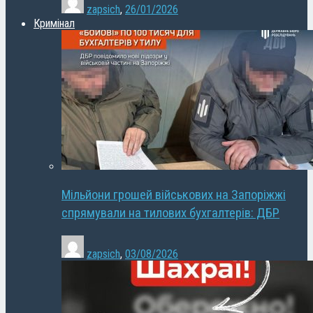
zapsich
,
26/01/2026
Кримінал
Мільйони грошей військових на Запоріжжі
спрямували на тилових бухгалтерів: ДБР
zapsich
,
03/08/2026