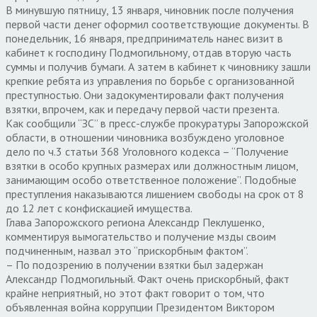
В минувшую пятницу, 13 января, чиновник после получения
первой части денег оформил соответствующие документы. В
понедельник, 16 января, предприниматель нанес визит в
кабинет к господину Подмогильному, отдав вторую часть
суммы и получив бумаги. А затем в кабинет к чиновнику зашли
крепкие ребята из управления по борьбе с организованной
преступностью. Они задокументировали факт получения
взятки, впрочем, как и передачу первой части презента.
Как сообщили “ЗС” в пресс-службе прокуратуры Запорожской
области, в отношении чиновника возбуждено уголовное
дело по ч.3 статьи 368 Уголовного кодекса – “Получение
взятки в особо крупных размерах или должностным лицом,
занимающим особо ответственное положение”. Подобные
преступления наказываются лишением свободы на срок от 8
до 12 лет с конфискацией имущества.
Глава Запорожского региона Александр Пеклушенко,
комментируя вымогательство и получение мзды своим
подчиненным, назвал это “прискорбным фактом”.
– По подозрению в получении взятки был задержан
Александр Подмогильный. Факт очень прискорбный, факт
крайне неприятный, но этот факт говорит о том, что
объявленная война коррупции Президентом Виктором