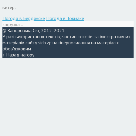
ветер:
Погода в Бердянске
Погода в Токмаке
загрузка...
© Запорозька Січ, 2012-2021
У разі використання текстів, частин текстів та ілюстративних
матеріалів сайту sich.zp.ua гіперпосилання на матеріал є
обов'язковим
↑ Назад нагору