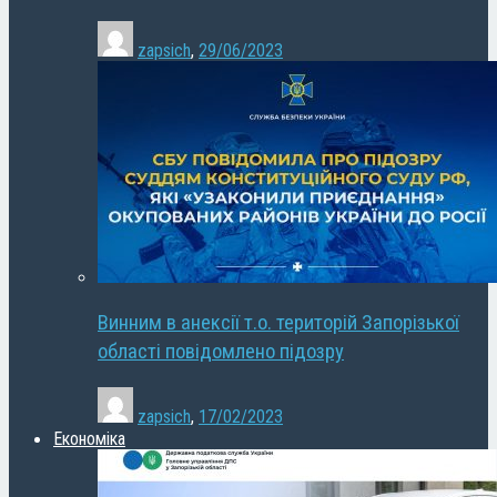
zapsich
,
29/06/2023
Винним в анексії т.о. територій Запорізької
області повідомлено підозру
zapsich
,
17/02/2023
Економіка