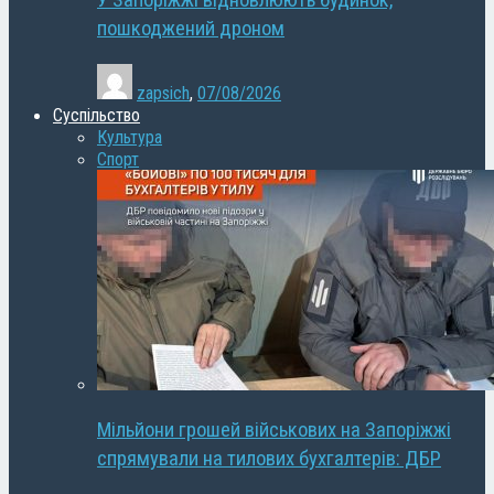
У Запоріжжі відновлюють будинок,
пошкоджений дроном
zapsich
,
07/08/2026
Суспільство
Культура
Спорт
Мільйони грошей військових на Запоріжжі
спрямували на тилових бухгалтерів: ДБР