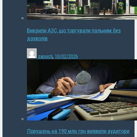
Викрили АЗС, що торгували пальним без
дозволів
zapsich
,
10/02/2026
Порушень на 190 млн грн виявили аудитори