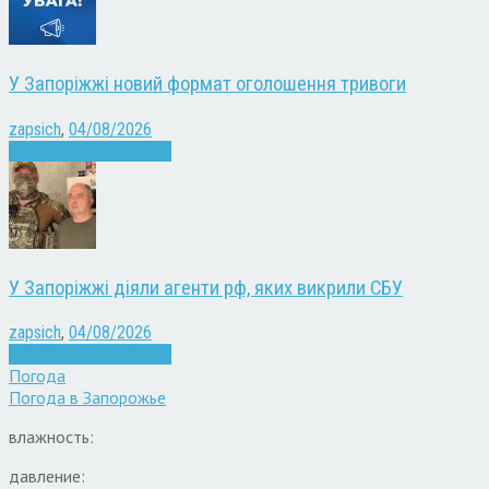
У Запоріжжі новий формат оголошення тривоги
zapsich
,
04/08/2026
Війна
Запоріжжя
Новини
У Запоріжжі діяли агенти рф, яких викрили СБУ
zapsich
,
04/08/2026
Війна
Запоріжжя
Новини
Погода
Погода в
Запорожье
влажность:
давление: