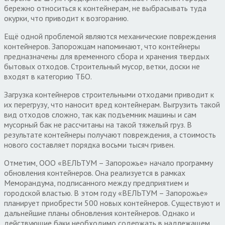
бережно относиться к контейнерам, не выбрасывать туда
окурки, что приводит к возгоранию.
Ещё одной проблемой являются механические повреждения
контейнеров. Запорожцам напоминают, что контейнеры
предназначены для временного сбора и хранения твердых
бытовых отходов. Строительный мусор, ветки, доски не
входят в категорию ТБО.
Загрузка контейнеров строительными отходами приводит к
их перегрузу, что наносит вред контейнерам. Выгрузить такой
вид отходов сложно, так как подъемник машины и сам
мусорный бак не рассчитаны на такой тяжелый груз. В
результате контейнеры получают повреждения, а стоимость
нового составляет порядка восьми тысяч гривен.
Отметим, ООО «ВЕЛЬТУМ – Запорожье» начало программу
обновления контейнеров. Она реализуется в рамках
Меморандума, подписанного между предприятием и
городской властью. В этом году «ВЕЛЬТУМ – Запорожье»
планирует приобрести 500 новых контейнеров. Существуют и
дальнейшие планы обновления контейнеров. Однако и
действующие баки необходимо содержать в надлежащем