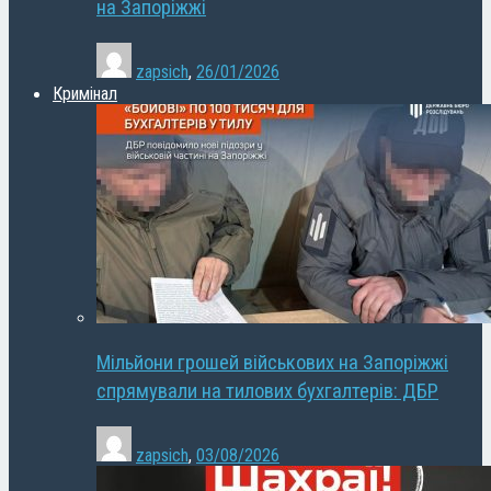
на Запоріжжі
zapsich
,
26/01/2026
Кримінал
Мільйони грошей військових на Запоріжжі
спрямували на тилових бухгалтерів: ДБР
zapsich
,
03/08/2026