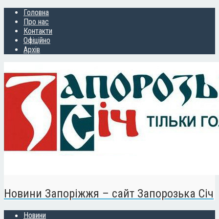
Головна
Про нас
Контакти
Офіційно
Архів
Новини Запоріжжя – сайт Запорозька Січ
Новини