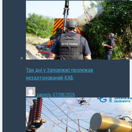
Три дні у Запоріжжі пролежав
нездетонований КАБ
zapsich
,
07/08/2026