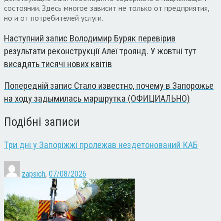
состоянии. Здесь многое зависит не только от предприятия,
но и от потребителей услуги.
Наступний запис
Володимир Буряк перевірив
результати реконструкції Алеї троянд. У жовтні тут
висадять тисячі нових квітів
Попередній запис
Стало известно, почему в Запорожье
на ходу задымилась маршрутка (ОФИЦИАЛЬНО)
Подібні записи
Три дні у Запоріжжі пролежав нездетонований КАБ
zapsich
,
07/08/2026