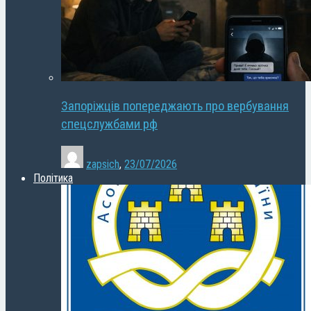
Запоріжців попереджають про вербування
спецслужбами рф
zapsich
,
23/07/2026
Політика