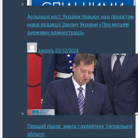
Асоціація міст України працює над проєктом
нової редакції Закону України «Про місцеві
державні адміністрації»
zapsich
,
23/12/2024
Перший пішов: вирок гауляйтеру Запорізької
області