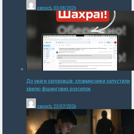
zapsich
,
03/08/2026
До уваги запоріжців: зловмисники запустили
хвилю фішингових розсилок
zapsich
,
23/07/2026