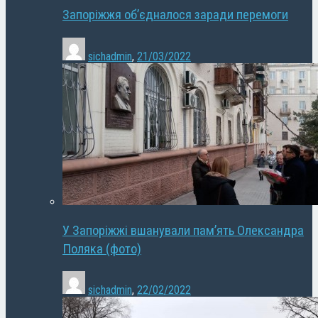
Запоріжжя об’єдналося заради перемоги
sichadmin
,
21/03/2022
У Запоріжжі вшанували пам’ять Олександра
Поляка (фото)
sichadmin
,
22/02/2022