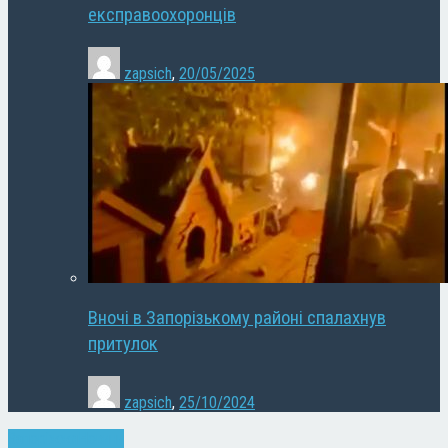
експравоохоронців
zapsich
,
20/05/2025
Вночі в Запорізькому районі спалахнув
притулок
zapsich
,
25/10/2024
Запоріжжя
Новини