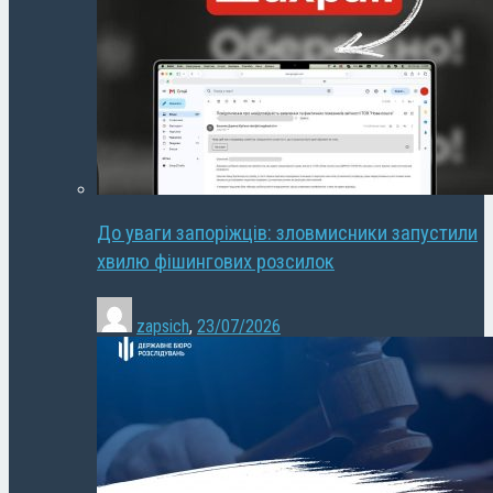
До уваги запоріжців: зловмисники запустили
хвилю фішингових розсилок
zapsich
,
23/07/2026