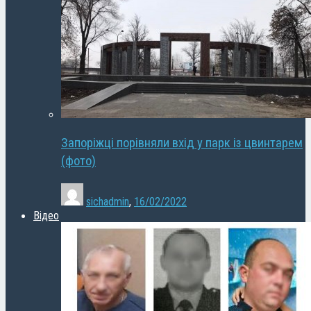
Запоріжці порівняли вхід у парк із цвинтарем
(фото)
sichadmin
,
16/02/2022
Відео