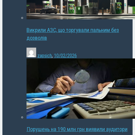
Викрили АЗС, що торгували пальним без
дозволів
zapsich
,
10/02/2026
Порушень на 190 млн грн виявили аудитори