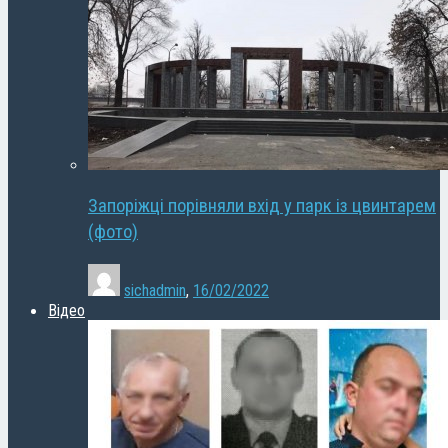
Запоріжці порівняли вхід у парк із цвинтарем
(фото)
sichadmin
,
16/02/2022
Відео