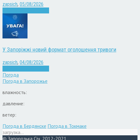
zapsich
,
05/08/2026
Війна
Запоріжжя
Новини
У Запоріжжі новий формат оголошення тривоги
zapsich
,
04/08/2026
Війна
Запоріжжя
Новини
Погода
Погода в
Запорожье
влажность:
давление:
ветер:
Погода в Бердянске
Погода в Токмаке
загрузка...
© Запорозька Січ, 2012-2021