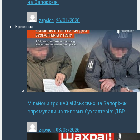
на Запоріжжі
zapsich
,
26/01/2026
Кримінал
Мільйони грошей військових на Запоріжжі
спрямували на тилових бухгалтерів: ДБР
zapsich
,
03/08/2026