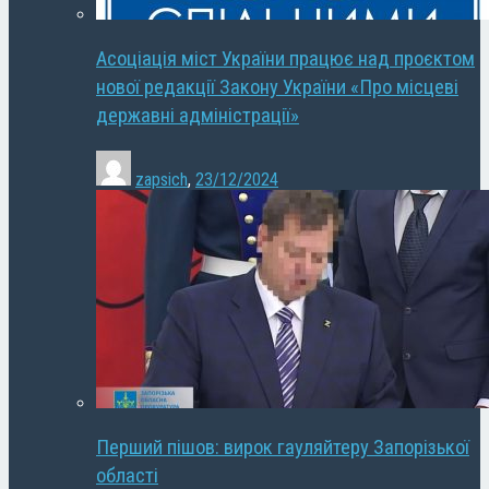
Асоціація міст України працює над проєктом
нової редакції Закону України «Про місцеві
державні адміністрації»
zapsich
,
23/12/2024
Перший пішов: вирок гауляйтеру Запорізької
області