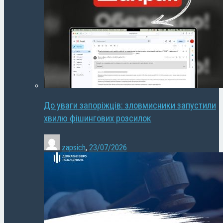
До уваги запоріжців: зловмисники запустили
хвилю фішингових розсилок
zapsich
,
23/07/2026