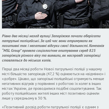
Рівно два місяці назад вулиці Запоріжжя почали оберігати
патрульні поліцейські. За цей час вони отримували як
позитивні так і негативні відгуки своєї діяльності. Компанія
“MSL Group” провела соціологічне опитування серед 825
запоріжців різного віку та виявили, як насправді запоріжці
ставляться до міських копів.
Перші два місяці роботи Нової патрульної поліції у нашому
місті більшістю запоріжців (47,2 %) оцінюються на «відмінно» і
«добре». Цікаво, що запорізькі поліцейські отримують менше
негативних відгуків у порівнянні з роботою їх колег в інших
містах України, де проводилися подібні соцопитування. Так
роботу поліцейських жителі інших міст позитивно оцінили
лише у середньому в 30 %.
«Позитивний досвід роботи патрульної поліції є одним з