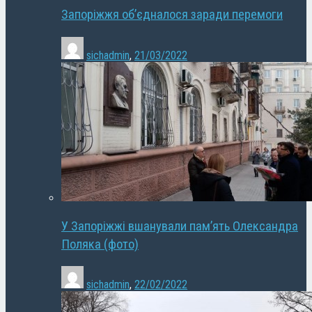
Запоріжжя об’єдналося заради перемоги
sichadmin
,
21/03/2022
У Запоріжжі вшанували пам’ять Олександра
Поляка (фото)
sichadmin
,
22/02/2022