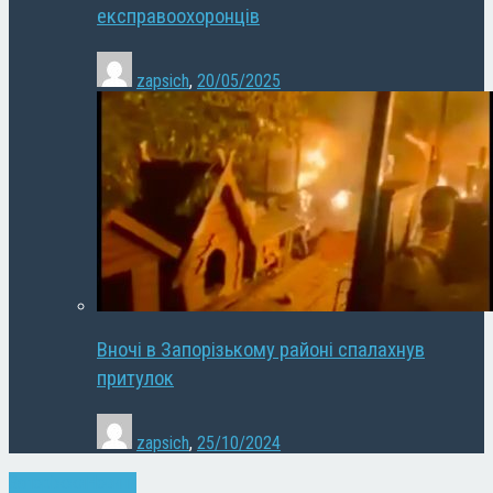
експравоохоронців
zapsich
,
20/05/2025
Вночі в Запорізькому районі спалахнув
притулок
zapsich
,
25/10/2024
Запоріжжя
Новини