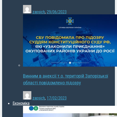
zapsich
,
29/06/2023
Винним в анексії т.о. територій Запорізької
області повідомлено підозру
zapsich
,
17/02/2023
Економіка