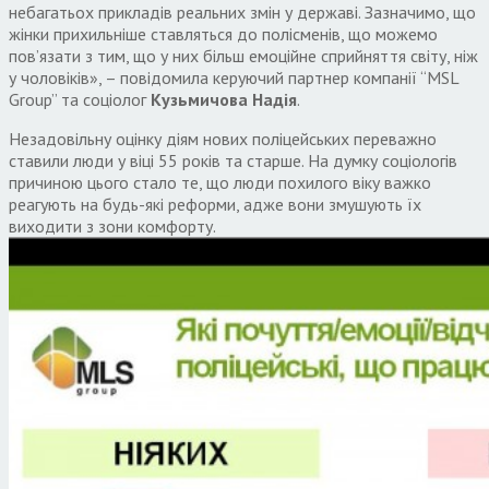
небагатьох прикладів реальних змін у державі. Зазначимо, що
жінки прихильніше ставляться до полісменів, що можемо
пов’язати з тим, що у них більш емоційне сприйняття світу, ніж
у чоловіків», – повідомила керуючий партнер компанії “MSL
Group” та соціолог
Кузьмичова Надія
.
Незадовільну оцінку діям нових поліцейських переважно
ставили люди у віці 55 років та старше. На думку соціологів
причиною цього стало те, що люди похилого віку важко
реагують на будь-які реформи, адже вони змушують їх
виходити з зони комфорту.