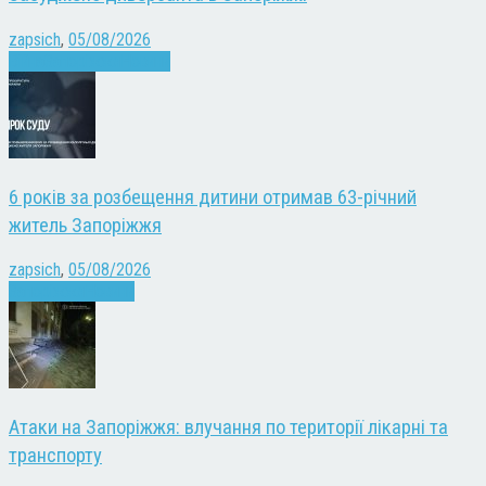
zapsich
,
05/08/2026
Війна
Запоріжжя
Новини
6 років за розбещення дитини отримав 63-річний
житель Запоріжжя
zapsich
,
05/08/2026
Запоріжжя
Новини
Атаки на Запоріжжя: влучання по території лікарні та
транспорту