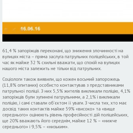
61,4 % запоріжців переконані, що зниження злочинності на
вулицях міста – пряма заслуга патрульних поліцейських, в той
час як майже 32 % схильні вважати, що спокій на вулицях
нашого міста залежить не тільки від патрульних.
Соціологи також виявили, що кожен восьмий запорожець
(11,8% опитаних) особисто контактував з представниками
патрульної поліції. З них 5,5% жителів викликали поліцію, 4,1%
запоріжців були зупинені патрульними, а 2,1% і викликали
поліцію, і самі ставали об’єктом її уваги. З числа тих, хто має
досвід таких контактів майже 59% «високо» та «вище
середнього» оцінюють рівень професійності дій поліцейських,
ще 20% вважають його середнім, майже 12 % – «нижче
середнього» і 9,5% – «низьким».