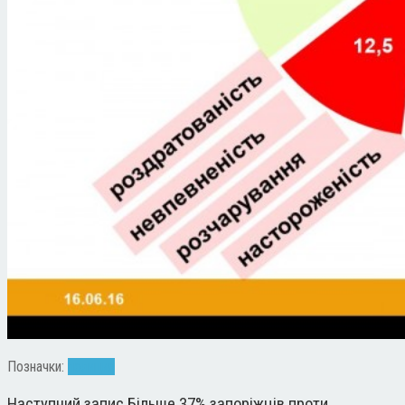
Позначки:
полиция
Наступний запис
Більше 37% запоріжців проти