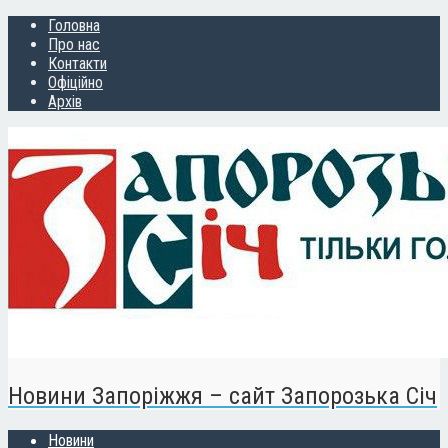
Головна
Про нас
Контакти
Офіційно
Архів
Новини Запоріжжя – сайт Запорозька Січ
Новини