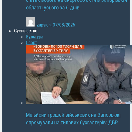
6 атак ворога на енергооб’єкти в Запорізькій
області усього за 6 днів
zapsich
,
07/08/2026
Суспільство
Культура
Спорт
Мільйони грошей військових на Запоріжжі
спрямували на тилових бухгалтерів: ДБР