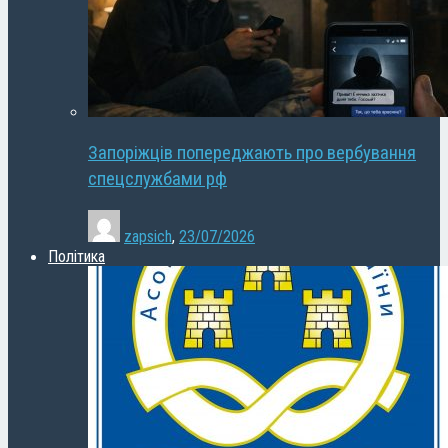
Запоріжців попереджають про вербування
спецслужбами рф
zapsich
,
23/07/2026
Політика