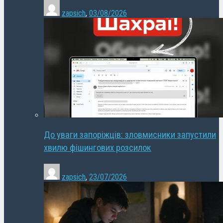
zapsich
,
03/08/2026
До уваги запоріжців: зловмисники запустили
хвилю фішингових розсилок
zapsich
,
23/07/2026