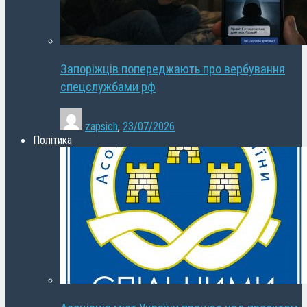
Запоріжців попереджають про вербування
спецслужбами рф
zapsich
,
23/07/2026
Політика