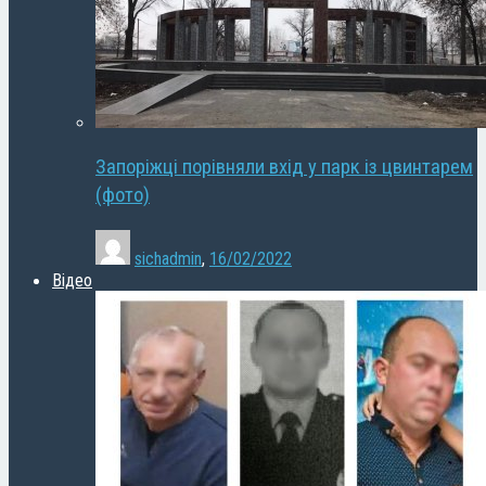
Запоріжці порівняли вхід у парк із цвинтарем
(фото)
sichadmin
,
16/02/2022
Відео