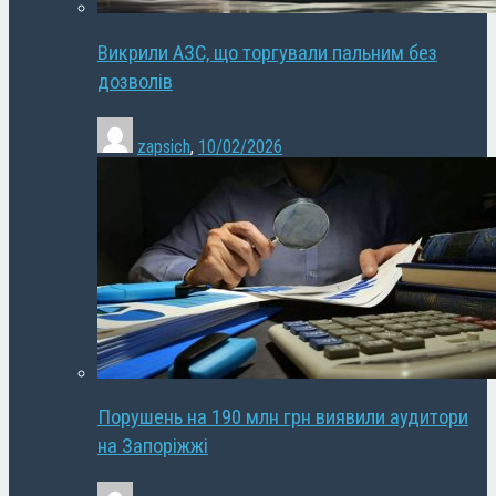
Викрили АЗС, що торгували пальним без
дозволів
zapsich
,
10/02/2026
Порушень на 190 млн грн виявили аудитори
на Запоріжжі