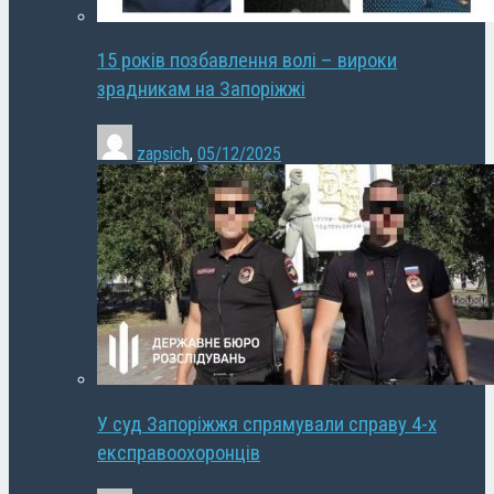
15 років позбавлення волі – вироки
зрадникам на Запоріжжі
zapsich
,
05/12/2025
У суд Запоріжжя спрямували справу 4-х
експравоохоронців