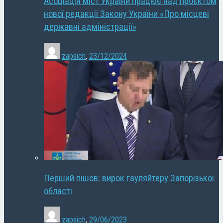
Асоціація міст України працює над проєктом
нової редакції Закону України «Про місцеві
державні адміністрації»
zapsich
,
23/12/2024
Перший пішов: вирок гауляйтеру Запорізької
області
zapsich
,
29/06/2023