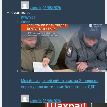
zapsich
,
06/08/2026
Суспільство
Культура
Спорт
Мільйони грошей військових на Запоріжжі
спрямували на тилових бухгалтерів: ДБР
zapsich
,
03/08/2026