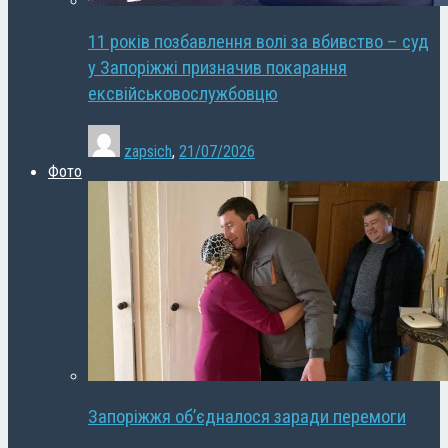
11 років позбавлення волі за вбивство – суд
у Запоріжжі призначив покарання
ексвійськовослужбовцю
zapsich
,
21/07/2026
Фото
Запоріжжя об’єдналося заради перемоги