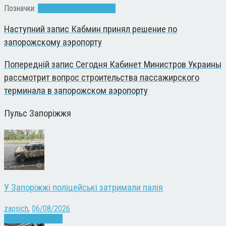
Позначки:
"чистая больница"
СОИК
Наступний запис
Кабмин принял решение по
запорожскому аэропорту
Попередній запис
Сегодня Кабинет Министров Украины
рассмотрит вопрос строительства пассажирского
терминала в запорожском аэропорту
Пульс Запоріжжя
У Запоріжжі поліцейські затримали палія
zapsich
,
06/08/2026
Запоріжжя
Новини