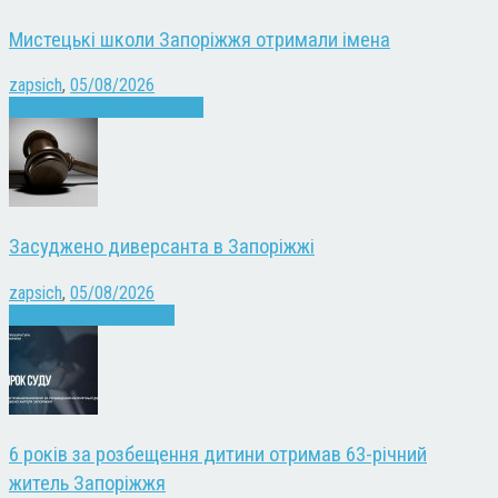
Мистецькі школи Запоріжжя отримали імена
zapsich
,
05/08/2026
Запоріжжя
Культура
Новини
Засуджено диверсанта в Запоріжжі
zapsich
,
05/08/2026
Війна
Запоріжжя
Новини
6 років за розбещення дитини отримав 63-річний
житель Запоріжжя