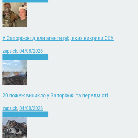
У Запоріжжі діяли агенти рф, яких викрили СБУ
zapsich
,
04/08/2026
Війна
Запоріжжя
Новини
20 пожеж виникло у Запоріжжі та передмісті
zapsich
,
04/08/2026
Війна
Запоріжжя
Новини