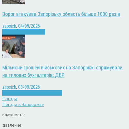
Ворог атакував Запорізьку область більше 1000 разів
zapsich
,
04/08/2026
Війна
Запоріжжя
Новини
Мільйони грошей військових на Запоріжжі спрямували
на тилових бухгалтерів: ДБР
zapsich
,
03/08/2026
Війна
Запоріжжя
Кримінал
Новини
Погода
Погода в
Запорожье
влажность:
давление: