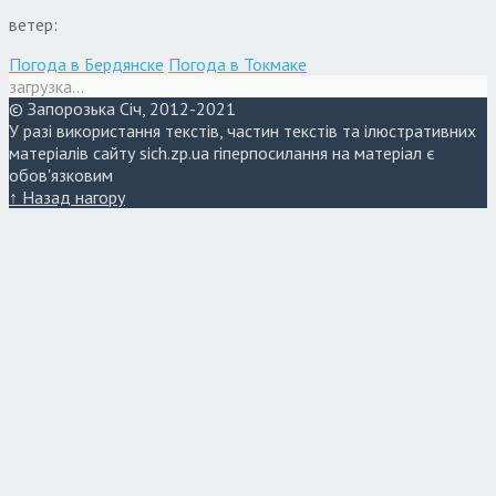
ветер:
Погода в Бердянске
Погода в Токмаке
загрузка...
© Запорозька Січ, 2012-2021
У разі використання текстів, частин текстів та ілюстративних
матеріалів сайту sich.zp.ua гіперпосилання на матеріал є
обов'язковим
↑ Назад нагору