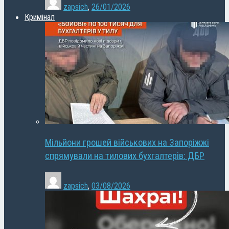
zapsich
,
26/01/2026
Кримінал
Мільйони грошей військових на Запоріжжі
спрямували на тилових бухгалтерів: ДБР
zapsich
,
03/08/2026