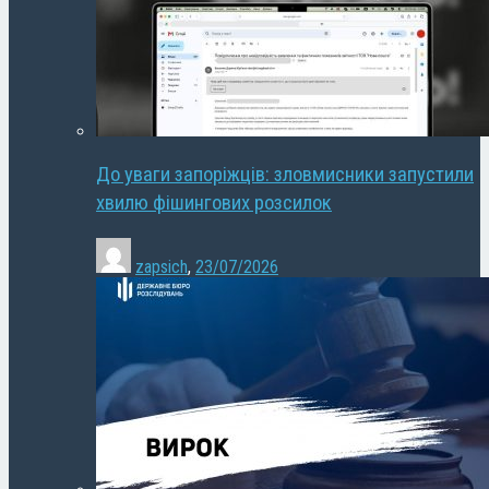
До уваги запоріжців: зловмисники запустили
хвилю фішингових розсилок
zapsich
,
23/07/2026