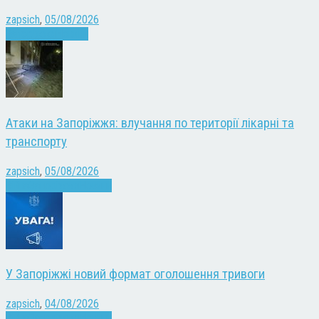
zapsich
,
05/08/2026
Запоріжжя
Новини
Атаки на Запоріжжя: влучання по території лікарні та
транспорту
zapsich
,
05/08/2026
Війна
Запоріжжя
Новини
У Запоріжжі новий формат оголошення тривоги
zapsich
,
04/08/2026
Війна
Запоріжжя
Новини