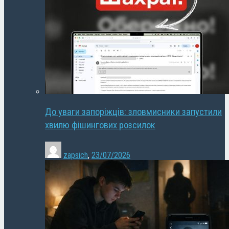
До уваги запоріжців: зловмисники запустили
хвилю фішингових розсилок
zapsich
,
23/07/2026