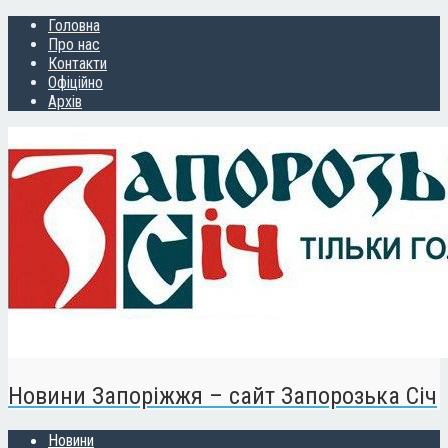
Головна
Про нас
Контакти
Офіційно
Архів
Новини Запоріжжя – сайт Запорозька Січ
Новини