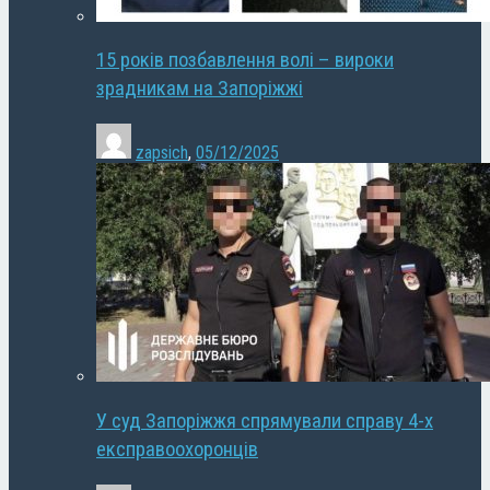
15 років позбавлення волі – вироки
зрадникам на Запоріжжі
zapsich
,
05/12/2025
У суд Запоріжжя спрямували справу 4-х
експравоохоронців