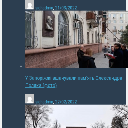
sichadmin
,
21/03/2022
У Запоріжжі вшанували пам’ять Олександра
Поляка (фото)
sichadmin
,
22/02/2022