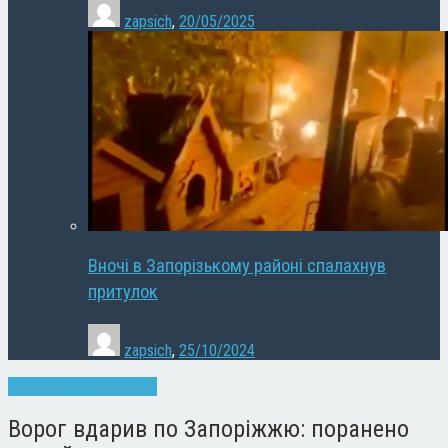
zapsich
,
20/05/2025
Вночі в Запорізькому районі спалахнув
притулок
zapsich
,
25/10/2024
Війна
Запоріжжя
Новини
Ворог вдарив по Запоріжжю: поранено