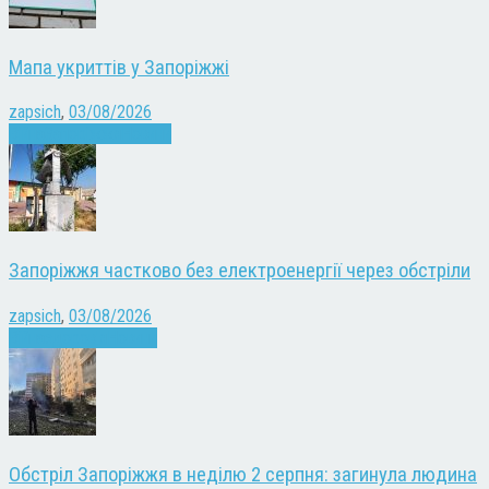
Мапа укриттів у Запоріжжі
zapsich
,
03/08/2026
Війна
Запоріжжя
Новини
Запоріжжя частково без електроенергії через обстріли
zapsich
,
03/08/2026
Війна
здоров'я
Новини
Обстріл Запоріжжя в неділю 2 серпня: загинула людина