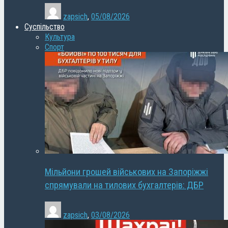
zapsich
,
05/08/2026
Суспільство
Культура
Спорт
Мільйони грошей військових на Запоріжжі
спрямували на тилових бухгалтерів: ДБР
zapsich
,
03/08/2026