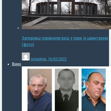
Запоріжці порівняли вхід у парк із цвинтарем
(фото)
sichadmin
,
16/02/2022
Відео