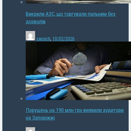
Викрили АЗС, що торгували пальним без
дозволів
zapsich
,
10/02/2026
Порушень на 190 млн грн виявили аудитори
на Запоріжжі