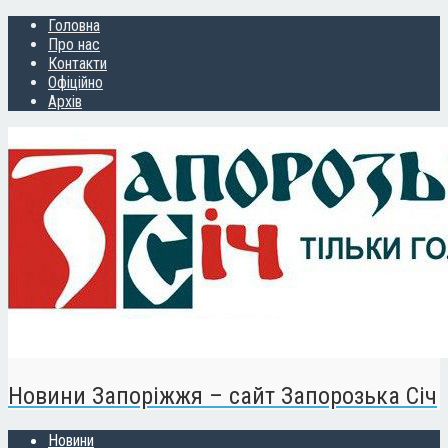
Головна
Про нас
Контакти
Офіційно
Архів
Новини Запоріжжя – сайт Запорозька Січ
Новини