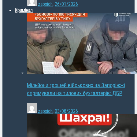
zapsich
,
26/01/2026
Кримінал
Мільйони грошей військових на Запоріжжі
спрямували на тилових бухгалтерів: ДБР
zapsich
,
03/08/2026