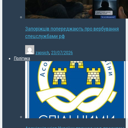
Запоріжців попереджають про вербування
спецслужбами рф
zapsich
,
23/07/2026
Політика