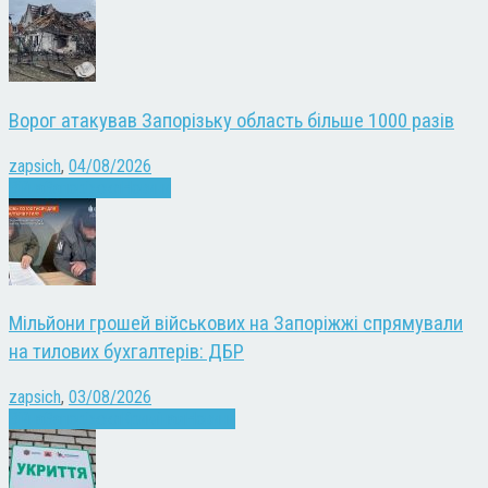
Ворог атакував Запорізьку область більше 1000 разів
zapsich
,
04/08/2026
Війна
Запоріжжя
Новини
Мільйони грошей військових на Запоріжжі спрямували
на тилових бухгалтерів: ДБР
zapsich
,
03/08/2026
Війна
Запоріжжя
Кримінал
Новини