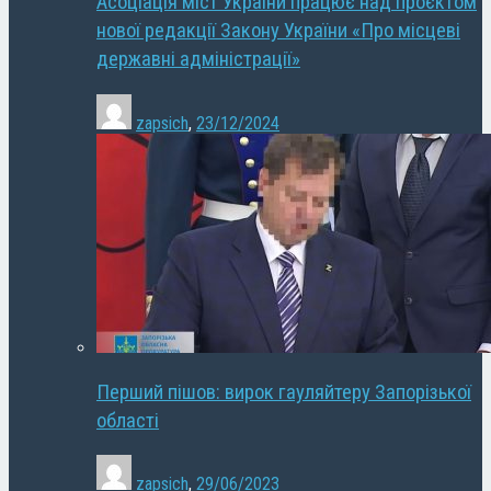
Асоціація міст України працює над проєктом
нової редакції Закону України «Про місцеві
державні адміністрації»
zapsich
,
23/12/2024
Перший пішов: вирок гауляйтеру Запорізької
області
zapsich
,
29/06/2023