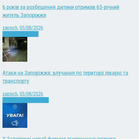
6 років за розбещення дитини отримав 63-річний
житель Запоріжжя
zapsich
,
05/08/2026
Запоріжжя
Новини
Атаки на Запоріжжя: влучання по території лікарні та
транспорту
zapsich
,
05/08/2026
Війна
Запоріжжя
Новини
У Запоріжжі новий формат оголошення тривоги