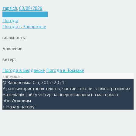
zapsich
,
03/08/2026
Війна
Запоріжжя
Новини
Погода
Погода в
Запорожье
влажность:
давление:
ветер:
Погода в Бердянске
Погода в Токмаке
загрузка...
© Запорозька Січ, 2012-2021
У разі використання текстів, частин текстів та ілюстративних
матеріалів сайту sich.zp.ua гіперпосилання на матеріал є
обов'язковим
↑ Назад нагору