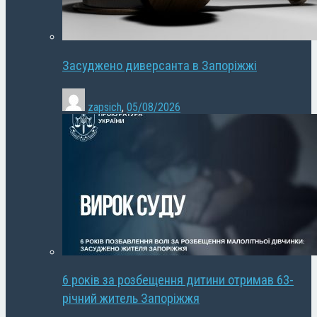
Засуджено диверсанта в Запоріжжі
zapsich
,
05/08/2026
6 років за розбещення дитини отримав 63-
річний житель Запоріжжя