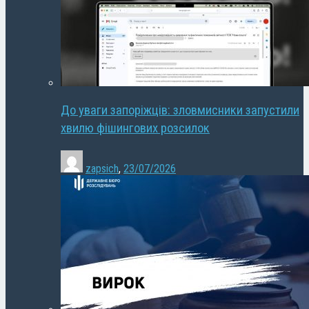
До уваги запоріжців: зловмисники запустили
хвилю фішингових розсилок
zapsich
,
23/07/2026