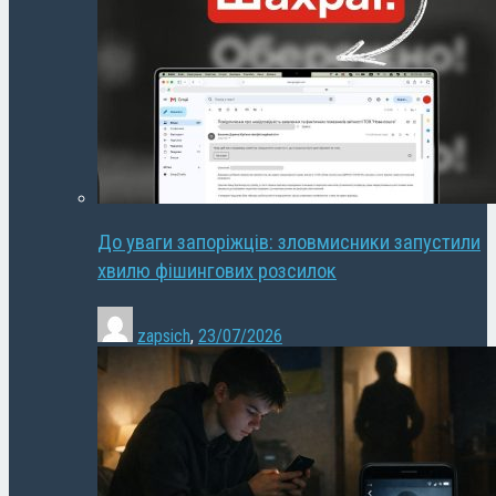
До уваги запоріжців: зловмисники запустили
хвилю фішингових розсилок
zapsich
,
23/07/2026