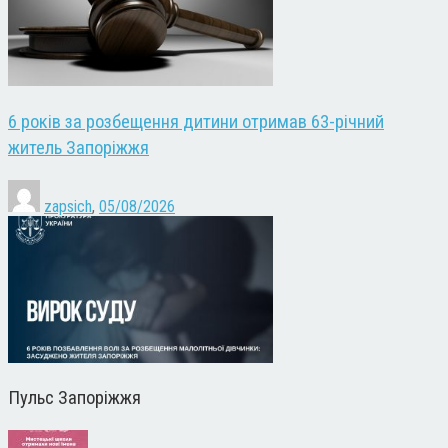
6 років за розбещення дитини отримав 63-річний
житель Запоріжжя
zapsich
,
05/08/2026
Пульс Запоріжжя