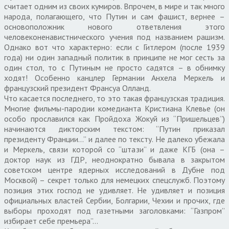
считает одним из своих кумиров. Впрочем, в мире и так много
народа, полагающего, что Путин и сам фашист, вернее –
основоположник нового ответвления этого
человеконенавистнического учения под названием рашизм.
Однако вот что характерно: если с Гитлером (после 1939
года) ни один западный политик в принципе не мог сесть за
один стол, то с Путиным не просто садятся – в обнимку
ходят! Особенно канцлер Германии Анхела Меркель и
французский президент Франсуа Олланд.
Что касается последнего, то это такая французская традиция.
Многие фильмы-пародии комедианта Кристиана Клевье (он
особо прославился как Пройдоха Жокуй из “Пришельцев”)
начинаются дикторским текстом: “Путин приказал
президенту Франции…” и далее по тексту. Не далеко убежала
и Меркель, связи которой со “штази” и даже КГБ (она –
доктор наук из ГДР, неоднократно бывала в закрытом
советском центре ядерных исследований в Дубне под
Москвой) – секрет только для немецких спецслужб. Поэтому
позиция этих господ не удивляет. Не удивляет и позиция
официальных властей Сербии, Болгарии, Чехии и прочих, где
выборы проходят под газетными заголовками: “Газпром”
избирает себе премьера”…