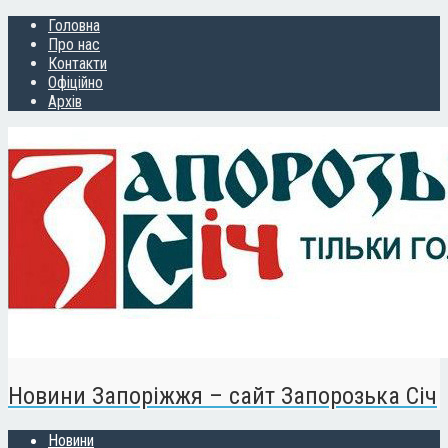
Головна
Про нас
Контакти
Офіційно
Архів
Новини Запоріжжя – сайт Запорозька Січ
Новини