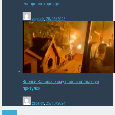
експравоохоронців
zapsich
,
20/05/2025
Вночі в Запорізькому районі спалахнув
притулок
zapsich
,
25/10/2024
Політика