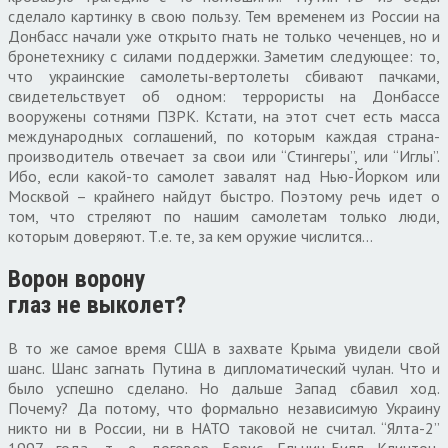
сделало картинку в свою пользу. Тем временем из России на
Донбасс начали уже открыто гнать не только чеченцев, но и
бронетехнику с силами поддержки. Заметим следующее: то,
что украинские самолеты-вертолеты сбивают пачками,
свидетельствует об одном: террористы на Донбассе
вооружены сотнями ПЗРК. Кстати, на этот счет есть масса
международных соглашений, по которым каждая страна-
производитель отвечает за свои или “Стингеры”, или “Иглы”.
Ибо, если какой-то самолет завалят над Нью-Йорком или
Москвой – крайнего найдут быстро. Поэтому речь идет о
том, что стреляют по нашим самолетам только люди,
которым доверяют. Т.е. те, за кем оружие числится…
Ворон ворону
глаз не выколет?
В то же самое время США в захвате Крыма увидели свой
шанс. Шанс загнать Путина в дипломатический чулан. Что и
было успешно сделано. Но дальше Запад сбавил ход.
Почему? Да потому, что формально независимую Украину
никто ни в России, ни в НАТО таковой не считал. “Ялта-2”