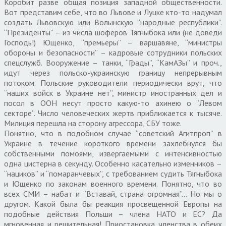
Коробит разве общая позиция западной общественности.
Вот представим себе, что во Львове и Луцке кто-то надумал
создать Львовскую или Волынскую “народные республики”.
“Президенты” – из числа шоферов Тягныбока или (не доведи
Господь!) Ющенко, “премьеры” – варшавяне, “министры
обороны и безопасности” – кадровые сотрудники польских
спецслужб. Вооружение – танки, “Грады”, “КамАЗы” и проч.,
идут через польско-украинскую границу непрерывным
потоком. Польские руководители периодически врут, что
“наших войск в Украине нет”, министр иностранных дел и
посол в ООН несут просто какую-то ахинею о “Левом
секторе”. Число человеческих жертв приближается к тысяче.
Милиция перешла на сторону агрессора, СБУ тоже.
Понятно, что в подобном случае “советский Агитпроп” в
Украине в течение короткого времени захлебнулся бы
собственными помоями, извергаемыми с интенсивностью
одна цистерна в секунду. Особенно касательно изменников –
“нациков” и “помаранчевых”, с требованием судить Тягныбока
и Ющенко по законам военного времени. Понятно, что во
всех СМИ – набат и “Вставай, страна огромная”… Но мы о
другом. Какой была бы реакция просвещенной Европы на
подобные действия Польши – члена НАТО и ЕС? Да
мгновенная и решительная! Приостановка членства в обеих