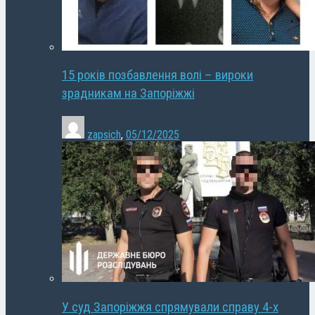
15 років позбавлення волі – вироки
зрадникам на Запоріжжі
zapsich
,
05/12/2025
У суд Запоріжжя спрямували справу 4-х