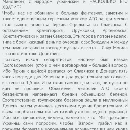
Майданом, с народом украинским и НАСКОЛЬКО ЕГО
ХВАТИТ?
Чтобы нас не обвинили в больных фантазиях, заметим и
такое: единственным серьезным успехом АТО за три месяца
стал выход воинства Гиркина-Стрелкова из Славянска. С
оставлением Краматорска, Дружковки, Артемовска,
Константиновки и затем Северска. Эти города потом неделю,
типа с боем, каждый день по очереди освобождали. А между
тем нами оставлена господствующая высота – Саур-Могила
– на юго-востоке Донетчины…
Поэтому исход сепаратистов многими был назван
“договорняком” (кто и о чем договорился – большой вопрос).
Ибо Гиркин с шайкой двигался от Славянска к Донецку пять
часов посреди дня. Колонна в два ряда техники растянулась
в степи на 1,5 км. И ни один самолет, ни танк, ни пушка по
ним не прошлись. Объяснения деятелей АТО своего
бездействия напоминают бредни объевшихся беленой.
Соответственно, группировка боевиков зашла в миллионный
Донецк, затем усилилась десятками единиц бронетехники. И
взяла соцобязательство вести войну до последнего украинца.
Ибо все причастные, видимо, надеются, что, МЫ, граждане
Украины, сами попросим, чтобы “Газпром” грабил нас в
прежнем формате и колониальная администрация нам снова