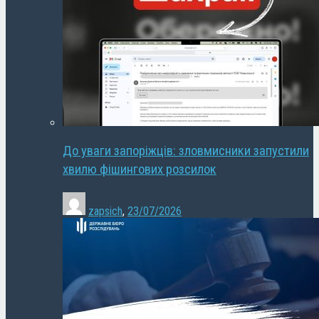
До уваги запоріжців: зловмисники запустили
хвилю фішингових розсилок
zapsich
,
23/07/2026