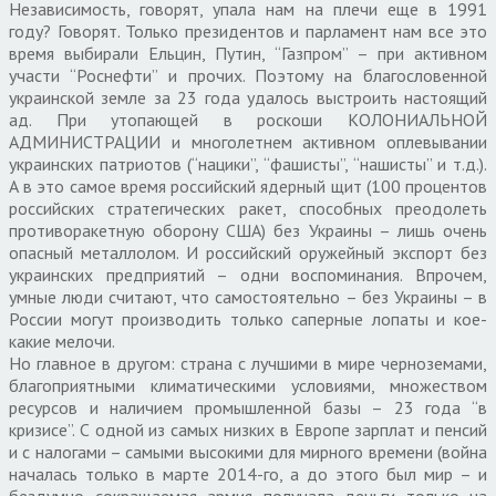
Независимость, говорят, упала нам на плечи еще в 1991
году? Говорят. Только президентов и парламент нам все это
время выбирали Ельцин, Путин, “Газпром” – при активном
участи “Роснефти” и прочих. Поэтому на благословенной
украинской земле за 23 года удалось выстроить настоящий
ад. При утопающей в роскоши КОЛОНИАЛЬНОЙ
АДМИНИСТРАЦИИ и многолетнем активном оплевывании
украинских патриотов (“нацики”, “фашисты”, “нашисты” и т.д.).
А в это самое время российский ядерный щит (100 процентов
российских стратегических ракет, способных преодолеть
противоракетную оборону США) без Украины – лишь очень
опасный металлолом. И российский оружейный экспорт без
украинских предприятий – одни воспоминания. Впрочем,
умные люди считают, что самостоятельно – без Украины – в
России могут производить только саперные лопаты и кое-
какие мелочи.
Но главное в другом: страна с лучшими в мире черноземами,
благоприятными климатическими условиями, множеством
ресурсов и наличием промышленной базы – 23 года “в
кризисе”. С одной из самых низких в Европе зарплат и пенсий
и с налогами – самыми высокими для мирного времени (война
началась только в марте 2014-го, а до этого был мир – и