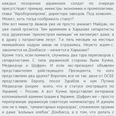
каждых похоронах украинских солдат по очереди
присутствуют премьер, министры экономики и промполитики,
глава “Укроборонпрома”, директора заводов. Под конвоем…
Может, хоть тогда соображать станут?
Или вот министр Аваков уже не просто унижает Майдан, он
уже силой грозится. Тем временем в Харькове сепаратисты
под дружеским “присмотром милиции” не митингуют даже, а
в драку с патриотами лезут. Т.е. пять месяцев на местных
милицейских кадрах никак не отразились. Неужто ждем-с:
закончится на Донбассе – начнется в Харькове?
Кроме того, если помните, случились два тура переговоров с
сепаратистами. С типа украинской стороны были Кучма,
Медведчук и Шуфрич. И если экс-президент объявлен
представителем действующего Президента, то кого
представляли два других? Впрочем, все не так: двое от ОСБЕ
представляли Европу, посол Зурабов и кум Путина
Медведчук (скорее всего, что в статусе смотрящего по
Украине) – Россию. А вот Кучма представлял ветеранов
колониальной администрации в Украине, Шуфрич же – просто
перепуганную украинскую советскую номенклатуру. И думали
они не о мире, “гуманитарных коридорах”, сложенном оружии
и даже “вольных хлебах” Донбасса, а о том, что делать с