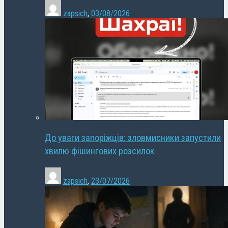
zapsich
,
03/08/2026
До уваги запоріжців: зловмисники запустили
хвилю фішингових розсилок
zapsich
,
23/07/2026