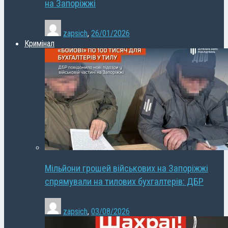
на Запоріжжі
zapsich
,
26/01/2026
Кримінал
Мільйони грошей військових на Запоріжжі
спрямували на тилових бухгалтерів: ДБР
zapsich
,
03/08/2026