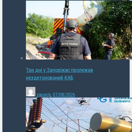
Три дні у Запоріжжі пролежав
нездетонований КАБ
zapsich
,
07/08/2026