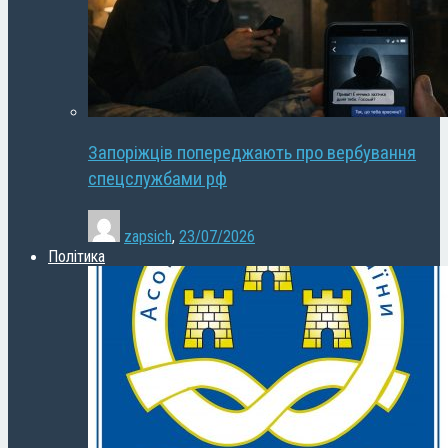
Запоріжців попереджають про вербування
спецслужбами рф
zapsich
,
23/07/2026
Політика