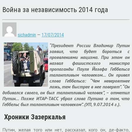
Война за независимость 2014 года
sichadmin
—
17/07/2014
“Президент России Владимир Путин
заявил, что будет бороться с
проявлениями нацизма. При этом он
назвал фашистского министра
пропаганды Пауля Йозефа Геббельса
талантливым человеком… Он привел
слова Геббельса: “Чем невероятнее
ложь, тем быстрее в нее поверят”. “Он
добивался своего, он был талантливый человек”, – отметил
Путин… Позже ИТАР-ТАСС убрал слова Путина о том, что
Геббельс был талантливым человеком”. (УП, 9.07.2014 г.).
Хроники Зазеркалья
Путин, желая того или нет, рассказал, кого он, де-факто,