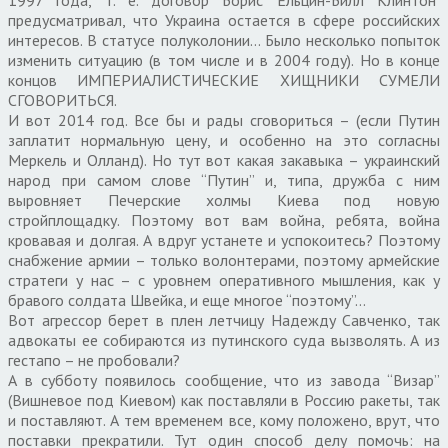
1997 года, т. е. договор Борис Ельцин-Билл Клинтон
предусматривал, что Украина остается в сфере российских
интересов. В статусе полуколонии… Было несколько попыток
изменить ситуацию (в том числе и в 2004 году). Но в конце
концов ИМПЕРИАЛИСТИЧЕСКИЕ ХИЩНИКИ СУМЕЛИ
СГОВОРИТЬСЯ.
И вот 2014 год. Все бы и рады сговориться – (если Путин
заплатит нормальную цену, и особенно на это согласны
Меркель и Олланд). Но тут вот какая закавыка – украинский
народ при самом слове “Путин” и, типа, дружба с ним
выровняет Печерские холмы Киева под новую
стройплощадку. Поэтому вот вам война, ребята, война
кровавая и долгая. А вдруг устанете и успокоитесь? Поэтому
снабжение армии – только волонтерами, поэтому армейские
стратеги у нас – с уровнем оперативного мышления, как у
бравого солдата Швейка, и еще многое “поэтому”…
Вот агрессор берет в плен летчицу Надежду Савченко, так
адвокаты ее собираются из путинского суда вызволять. А из
гестапо – не пробовали?
А в субботу появилось сообщение, что из завода “Визар”
(Вишневое под Киевом) как поставляли в Россию ракеты, так
и поставляют. А тем временем все, кому положено, врут, что
поставки прекратили. Тут один способ делу помочь: на