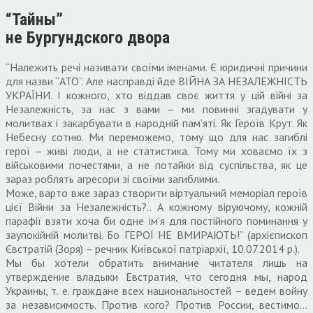
“Тайны”
не Бургундского двора
“Належить речі називати своїми іменами. Є юридичні причини
для назви “АТО”. Але насправді йде ВІЙНА ЗА НЕЗАЛЕЖНІСТЬ
УКРАЇНИ. І кожного, хто віддав своє життя у цій війні за
Незалежність, за нас з вами – ми повинні згадувати у
молитвах і закарбувати в народній пам’яті. Як Героїв Крут. Як
Небесну сотню. Ми переможемо, тому що для нас загиблі
герої – живі люди, а не статистика. Тому ми ховаємо їх з
військовими почестями, а не потайки від суспільства, як це
зараз роблять агресори зі своїми загиблими.
Може, варто вже зараз створити віртуальний меморіал героїв
цієї Війни за Незалежність?.. А кожному віруючому, кожній
парафії взяти хоча би одне ім’я для постійного поминання у
заупокійній молитві. Бо ГЕРОЇ НЕ ВМИРАЮТЬ!” (архієпископ
Євстратій (Зоря) – речник Київської патріархії, 10.07.2014 р.).
Мы бы хотели обратить внимание читателя лишь на
утверждение владыки Евстратия, что сегодня мы, народ
Украины, т. е. граждане всех национальностей – ведем войну
за независимость. Против кого? Против России, вестимо…