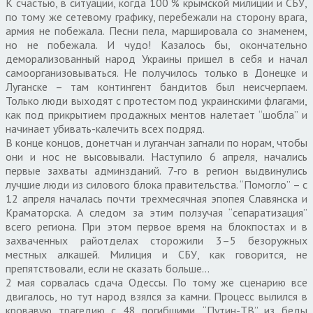
К счастью, в ситуации, когда 100 % крымской милиции и СБУ,
по тому же сетевому графику, перебежали на сторону врага,
армия не побежала. Песни пела, маршировала со знаменем,
но не побежала. И чудо! Казалось бы, окончательно
деморализованный народ Украины пришел в себя и начал
самоорганизовываться. Не получилось только в Донецке и
Луганске – там контингент бандитов был неисчерпаем.
Только люди выходят с протестом под украинскими флагами,
как под прикрытием продажных ментов налетает “шобла” и
начинает убивать-калечить всех подряд.
В конце концов, донетчан и луганчан загнали по норам, чтобы
они и нос не высовывали. Наступило 6 апреля, начались
первые захваты админзданий. 7-го в регион выдвинулись
лучшие люди из силового блока правительства. “Помогло” – с
12 апреля началась почти трехмесячная эпопея Славянска и
Краматорска. А следом за этим ползучая “сепаратизация”
всего региона. При этом первое время на блокпостах и в
захваченных райотделах сторожили 3–5 безоружных
местных алкашей. Милиция и СБУ, как говорится, не
препятствовали, если не сказать больше…
2 мая сорвалась сдача Одессы. По тому же сценарию все
двигалось, но тут народ взялся за камни. Процесс вылился в
кровавую трагедию с 48 погибшими. “Путин-ТВ” из беды