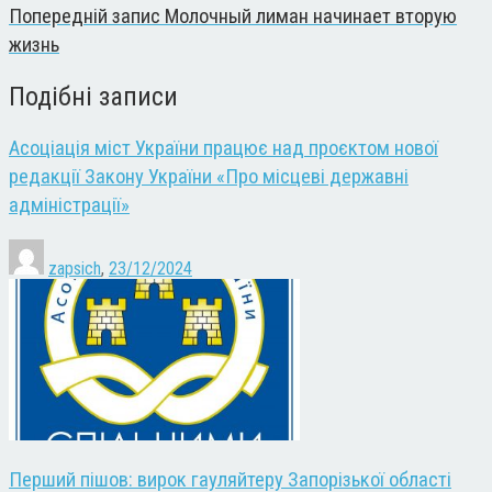
Попередній запис
Молочный лиман начинает вторую
жизнь
Подібні записи
Асоціація міст України працює над проєктом нової
редакції Закону України «Про місцеві державні
адміністрації»
zapsich
,
23/12/2024
Перший пішов: вирок гауляйтеру Запорізької області