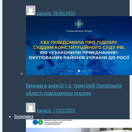
zapsich
,
29/06/2023
Винним в анексії т.о. територій Запорізької
області повідомлено підозру
zapsich
,
17/02/2023
Економіка