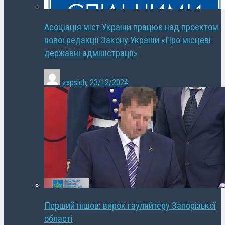
Асоціація міст України працює над проєктом
нової редакції Закону України «Про місцеві
державні адміністрації»
zapsich
,
23/12/2024
Перший пішов: вирок гауляйтеру Запорізької
області