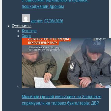
У Запоріжжі відновлюють будинок,
пошкоджений дроном
zapsich
,
07/08/2026
Суспільство
Культура
Спорт
Мільйони грошей військових на Запоріжжі
спрямували на тилових бухгалтерів: ДБР