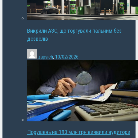
Викрили АЗС, що торгували пальним без
дозволів
zapsich
,
10/02/2026
Порушень на 190 млн грн виявили аудитори