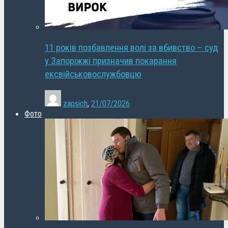
11 років позбавлення волі за вбивство – суд
у Запоріжжі призначив покарання
ексвійськовослужбовцю
zapsich
,
21/07/2026
Фото