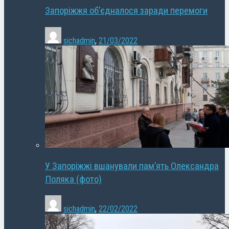
Запоріжжя об’єдналося заради перемоги
sichadmin
,
21/03/2022
У Запоріжжі вшанували пам’ять Олександра
Поляка (фото)
sichadmin
,
22/02/2022