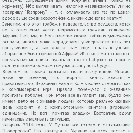
бездумно сокращаемая армия получала деньги только на
кормежку). Ибо выплачивать “налог на независимость” лично
товарищу “Газпрому” – т. е. оплачивать его газ по ценам
вдвое выше среднеевропейских, никаких денег не хватит!
Заметим, что этот грабеж и издевательство осуществляется
не в отношении часто неграмотных граждан солнечной
Африки. Нет, мы, в большинстве своем, таблицу умножения
осилили, иногда даже коридорами университета пять лет
прогуливались, а как далеко нам еще топать к уровню
аборигенов Экваториальной Африки! Ибо система тотального
промывания мозгов коснулась не только бабушек, которые и
под путинскими бомбами ему же осанну петь будут.
Впрочем, не только промытые мозги всему виной. Многие,
даже не понимая, что творится, видят: власти –
правительство, Верховная Рада и Ко – к войне относятся как
к компьютерной игре. Правда, почему-то с желанием
проиграть поболее. При этом все выглядит так, будто они
имеют дело не с живыми людьми, которых реально каждый
день хоронят, а с компьютерными юнитами (игровыми
единицами). Но вот, почитав владыку Евстратия, вдруг
начинаешь улавливать ситуацию.
Февраль 2014 года. У Путина все готово к оттяпыванию
“Новороссии”. Его агентура в Украине на всех постах и