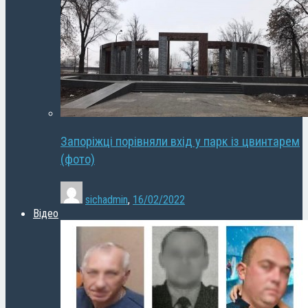
Запоріжці порівняли вхід у парк із цвинтарем
(фото)
sichadmin
,
16/02/2022
Відео