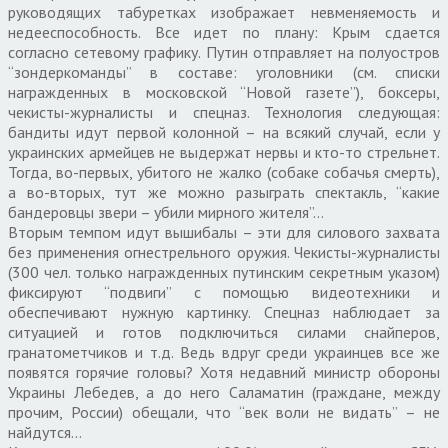
руководящих табуретках изображает невменяемость и
недееспособность. Все идет по плану: Крым сдается
согласно сетевому графику. Путин отправляет на полуостров
“зондеркоманды” в составе: уголовники (см. списки
награжденных в московской “Новой газете”), боксеры,
чекисты-журналисты и спецназ. Технология следующая:
бандиты идут первой колонной – на всякий случай, если у
украинских армейцев не выдержат нервы и кто-то стрельнет.
Тогда, во-первых, убитого не жалко (собаке собачья смерть),
а во-вторых, тут же можно разыграть спектакль, “какие
бандеровцы звери – убили мирного жителя”…
Вторым темпом идут вышибалы – эти для силового захвата
без применения огнестрельного оружия. Чекисты-журналисты
(300 чел. только награжденных путинским секретным указом)
фиксируют “подвиги” с помощью видеотехники и
обеспечивают нужную картинку. Спецназ наблюдает за
ситуацией и готов подключиться силами снайперов,
гранатометчиков и т.д. Ведь вдруг среди украинцев все же
появятся горячие головы? Хотя недавний министр обороны
Украины Лебедев, а до него Саламатин (граждане, между
прочим, России) обещали, что “век воли не видать” – не
найдутся…