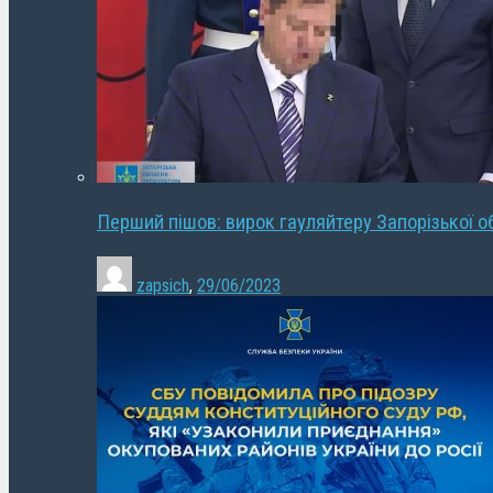
Перший пішов: вирок гауляйтеру Запорізької о
zapsich
,
29/06/2023