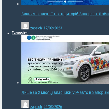
Винним в анексії т.о. територій Запорізької об
zapsich
,
17/02/2023
Економіка
Лише за 2 місяці власники VIP-авто в Запорізь
zapsich
,
26/03/2026