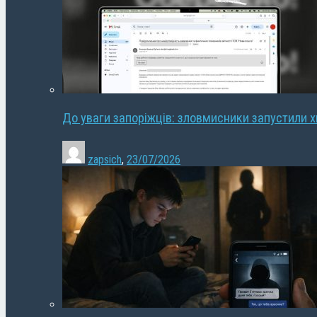
До уваги запоріжців: зловмисники запустили 
zapsich
,
23/07/2026