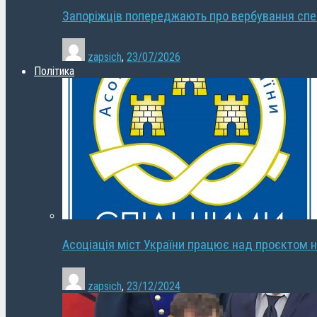
Запоріжців попереджають про вербування сп
zapsich
,
23/07/2026
Політика
Асоціація міст України працює над проєктом н
zapsich
,
23/12/2024