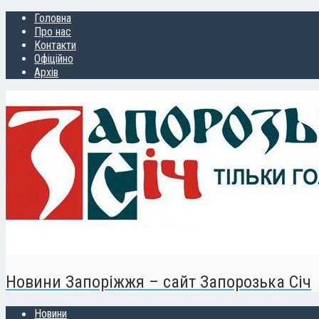
Головна
Про нас
Контакти
Офіційно
Архів
Новини Запоріжжя – сайт Запорозька Січ
Новини