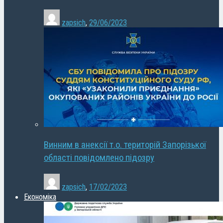
zapsich
,
29/06/2023
Винним в анексії т.о. територій Запорізької
області повідомлено підозру
zapsich
,
17/02/2023
Економіка