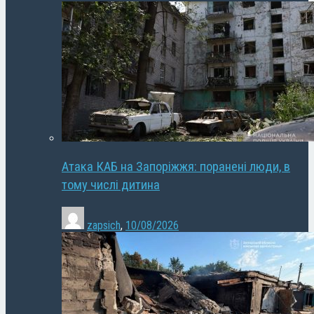
Атака КАБ на Запоріжжя: поранені люди, в
тому числі дитина
zapsich
,
10/08/2026