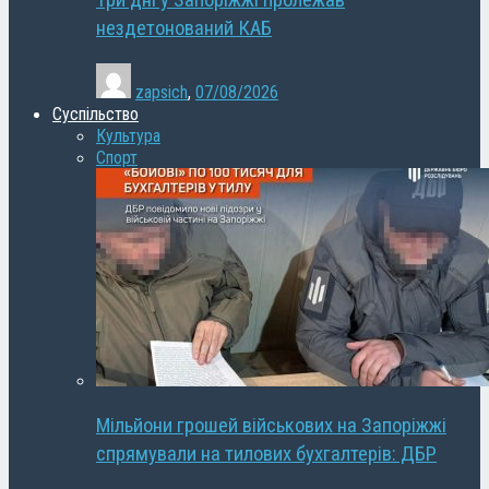
Три дні у Запоріжжі пролежав
нездетонований КАБ
zapsich
,
07/08/2026
Суспільство
Культура
Спорт
Мільйони грошей військових на Запоріжжі
спрямували на тилових бухгалтерів: ДБР