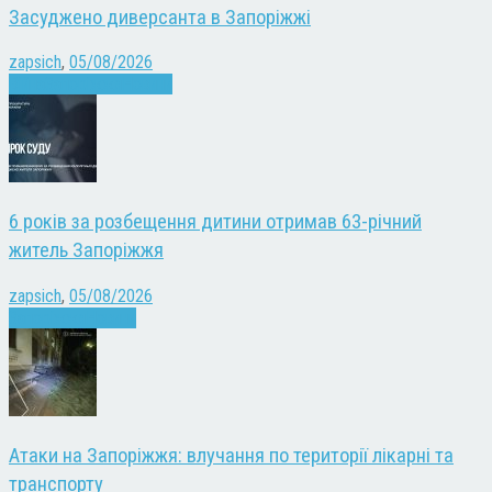
Засуджено диверсанта в Запоріжжі
zapsich
,
05/08/2026
Війна
Запоріжжя
Новини
6 років за розбещення дитини отримав 63-річний
житель Запоріжжя
zapsich
,
05/08/2026
Запоріжжя
Новини
Атаки на Запоріжжя: влучання по території лікарні та
транспорту