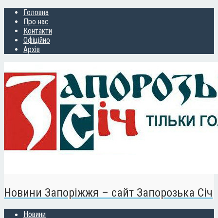
Головна
Про нас
Контакти
Офіційно
Архів
Новини Запоріжжя – сайт Запорозька Січ
Новини