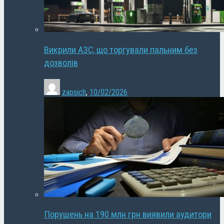
Викрили АЗС, що торгували пальним без
дозволів
zapsich
,
10/02/2026
Порушень на 190 млн грн виявили аудитори