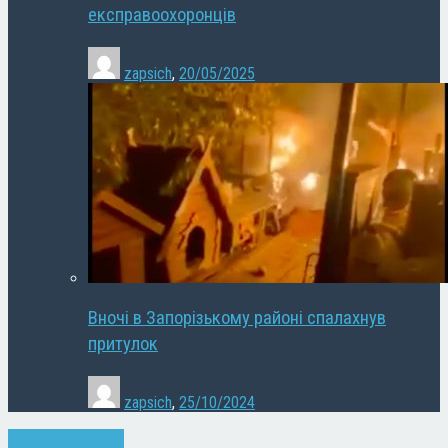
експравоохоронців
zapsich
,
20/05/2025
Вночі в Запорізькому районі спалахнув
притулок
zapsich
,
25/10/2024
Запоріжжя
Новини