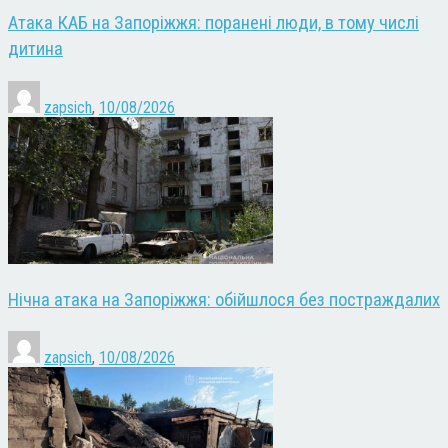
Атака КАБ на Запоріжжя: поранені люди, в тому числі
дитина
zapsich
,
10/08/2026
Нічна атака на Запоріжжя: обійшлося без постраждалих
zapsich
,
10/08/2026