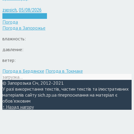
zapsich
,
05/08/2026
Війна
Запоріжжя
Новини
Погода
Погода в
Запорожье
влажность:
давление:
ветер:
Погода в Бердянске
Погода в Токмаке
загрузка...
© Запорозька Січ, 2012-2021
У разі використання текстів, частин текстів та ілюстративних
матеріалів сайту sich.zp.ua гіперпосилання на матеріал є
обов'язковим
↑ Назад нагору