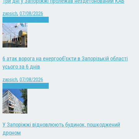
Три дні у Запоріжжі пролежав нездетонований КАБ
zapsich
,
07/08/2026
Війна
Запоріжжя
Новини
6 атак ворога на енергооб’єкти в Запорізькій області
усього за 6 днів
zapsich
,
07/08/2026
Війна
Запоріжжя
Новини
У Запоріжжі відновлюють будинок, пошкоджений
дроном