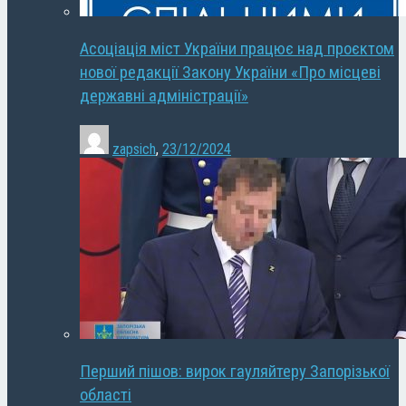
Асоціація міст України працює над проєктом
нової редакції Закону України «Про місцеві
державні адміністрації»
zapsich
,
23/12/2024
Перший пішов: вирок гауляйтеру Запорізької
області