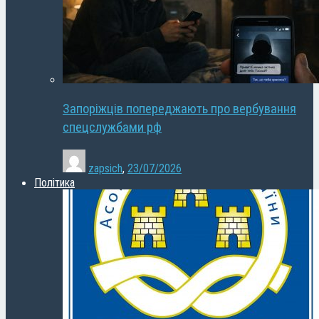
Запоріжців попереджають про вербування
спецслужбами рф
zapsich
,
23/07/2026
Політика