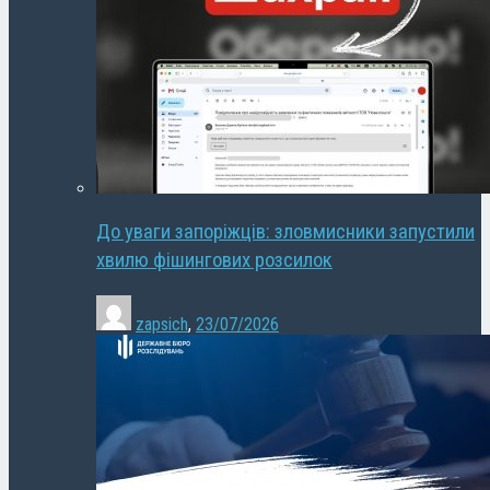
До уваги запоріжців: зловмисники запустили
хвилю фішингових розсилок
zapsich
,
23/07/2026