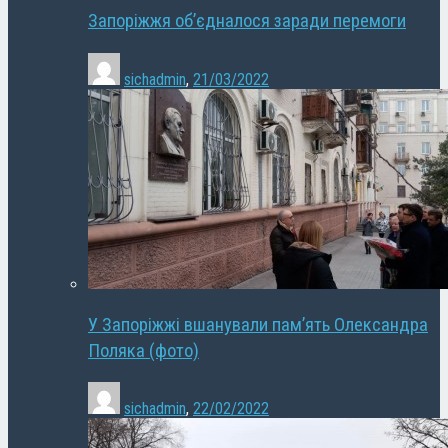
Запоріжжя об’єдналося заради перемоги
sichadmin
,
21/03/2022
У Запоріжжі вшанували пам’ять Олександра
Поляка (фото)
sichadmin
,
22/02/2022