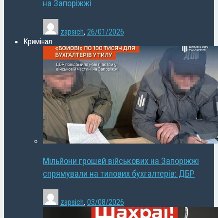
на Запоріжжі
zapsich
,
26/01/2026
Кримінал
Мільйони грошей військових на Запоріжжі
спрямували на тилових бухгалтерів: ДБР
zapsich
,
03/08/2026