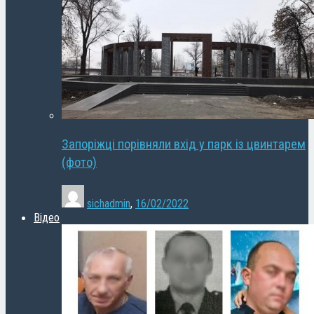
Запоріжці порівняли вхід у парк із цвинтарем
(фото)
sichadmin
,
16/02/2022
Відео