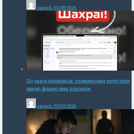
zapsich
,
03/08/2026
До уваги запоріжців: зловмисники запустили
хвилю фішингових розсилок
zapsich
,
23/07/2026