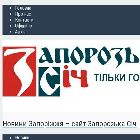
Головна
Про нас
Контакти
Офіційно
Архів
Новини Запоріжжя – сайт Запорозька Січ
Новини