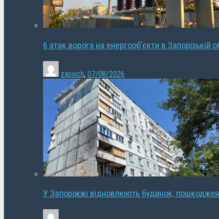
6 атак ворога на енергооб’єкти в Запорізькій о
zapsich
,
07/08/2026
У Запоріжжі відновлюють будинок, пошкодже