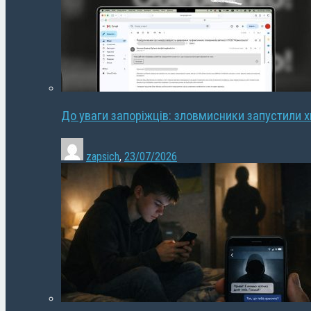
До уваги запоріжців: зловмисники запустили 
zapsich
,
23/07/2026