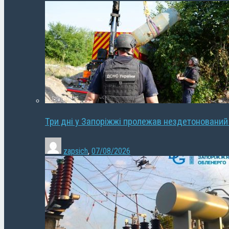
Три дні у Запоріжжі пролежав нездетонований
zapsich
,
07/08/2026