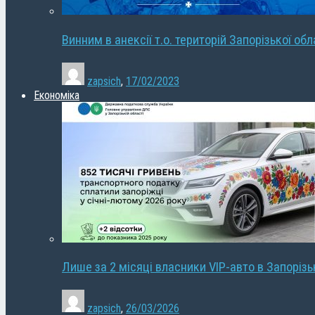
Винним в анексії т.о. територій Запорізької об
zapsich
,
17/02/2023
Економіка
Лише за 2 місяці власники VIP-авто в Запорізь
zapsich
,
26/03/2026