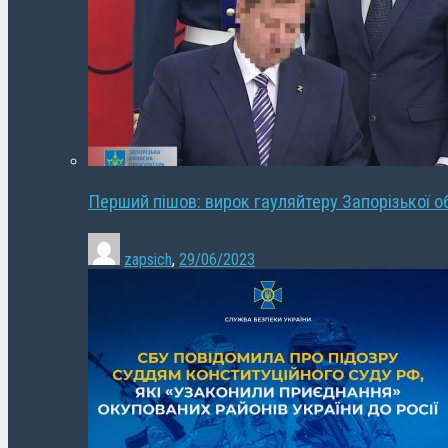
Перший пішов: вирок гауляйтеру Запорізької о
zapsich
,
29/06/2023