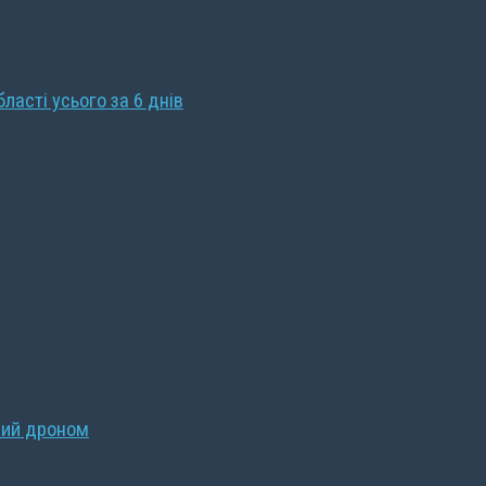
бласті усього за 6 днів
ний дроном