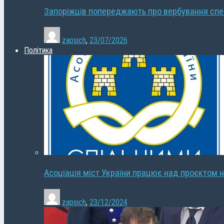
Запоріжців попереджають про вербування сп
zapsich
,
23/07/2026
Політика
Асоціація міст України працює над проєктом н
zapsich
,
23/12/2024