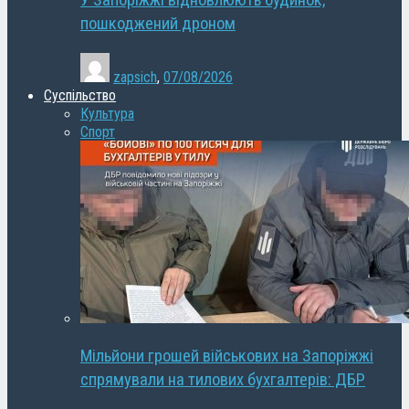
У Запоріжжі відновлюють будинок,
пошкоджений дроном
zapsich
,
07/08/2026
Суспільство
Культура
Спорт
Мільйони грошей військових на Запоріжжі
спрямували на тилових бухгалтерів: ДБР