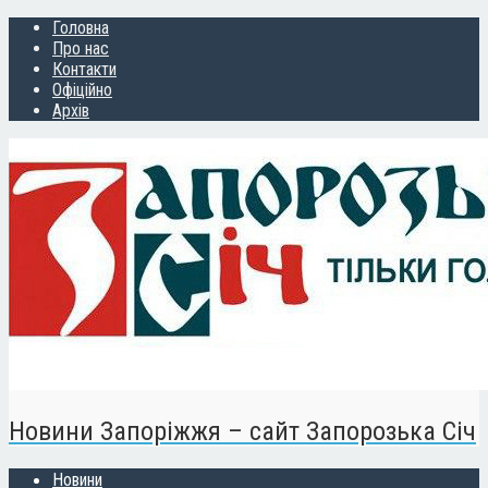
Головна
Про нас
Контакти
Офіційно
Архів
Новини Запоріжжя – сайт Запорозька Січ
Новини