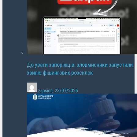
До уваги запоріжців: зловмисники запустили
хвилю фішингових розсилок
zapsich
,
23/07/2026