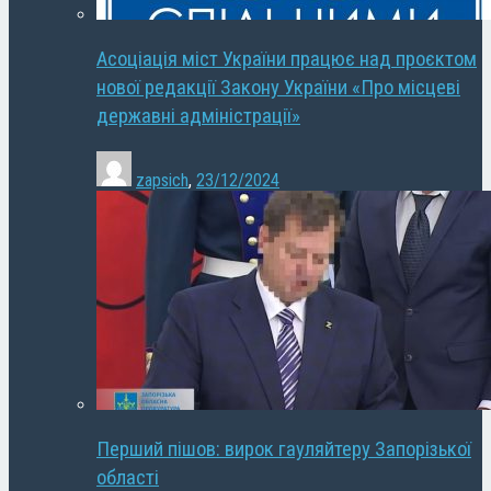
Асоціація міст України працює над проєктом
нової редакції Закону України «Про місцеві
державні адміністрації»
zapsich
,
23/12/2024
Перший пішов: вирок гауляйтеру Запорізької
області