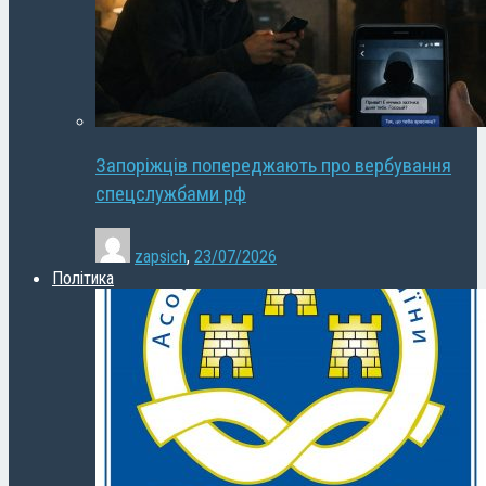
Запоріжців попереджають про вербування
спецслужбами рф
zapsich
,
23/07/2026
Політика