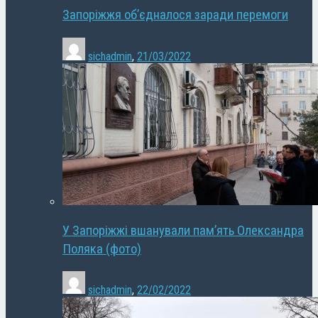
Запоріжжя об’єдналося заради перемоги
sichadmin
,
21/03/2022
У Запоріжжі вшанували пам’ять Олександра
Поляка (фото)
sichadmin
,
22/02/2022