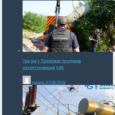
Три дні у Запоріжжі пролежав
нездетонований КАБ
zapsich
,
07/08/2026