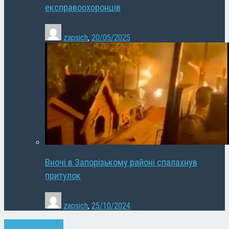
експравоохоронців
zapsich
,
20/05/2025
Вночі в Запорізькому районі спалахнув
притулок
zapsich
,
25/10/2024
Запоріжжя
Новини