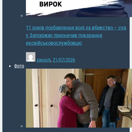
11 років позбавлення волі за вбивство – суд
у Запоріжжі призначив покарання
ексвійськовослужбовцю
zapsich
,
21/07/2026
Фото