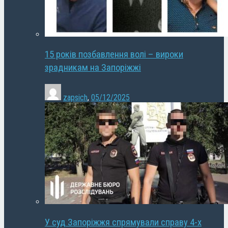
15 років позбавлення волі – вироки
зрадникам на Запоріжжі
zapsich
,
05/12/2025
У суд Запоріжжя спрямували справу 4-х