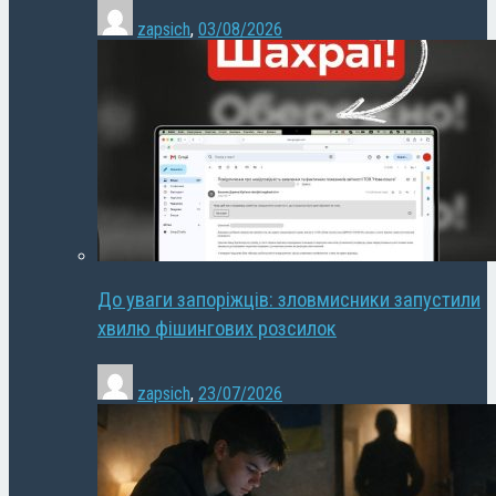
zapsich
,
03/08/2026
До уваги запоріжців: зловмисники запустили
хвилю фішингових розсилок
zapsich
,
23/07/2026