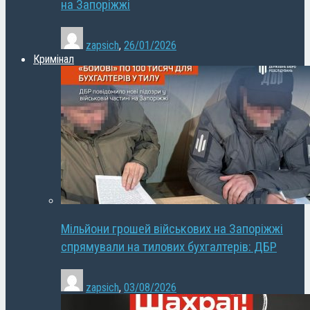
на Запоріжжі
zapsich
,
26/01/2026
Кримінал
Мільйони грошей військових на Запоріжжі
спрямували на тилових бухгалтерів: ДБР
zapsich
,
03/08/2026