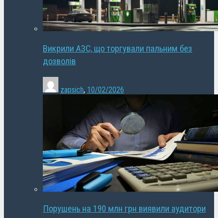
Викрили АЗС, що торгували пальним без
дозволів
zapsich
,
10/02/2026
Порушень на 190 млн грн виявили аудитори