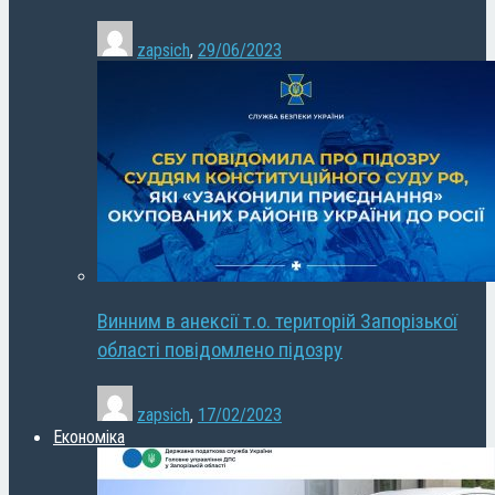
zapsich
,
29/06/2023
Винним в анексії т.о. територій Запорізької
області повідомлено підозру
zapsich
,
17/02/2023
Економіка