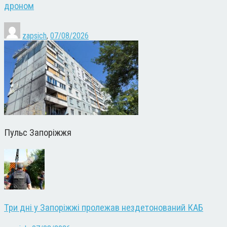
дроном
zapsich
,
07/08/2026
Пульс Запоріжжя
Три дні у Запоріжжі пролежав нездетонований КАБ