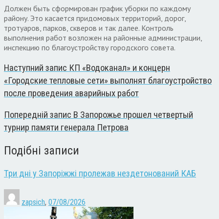
Должен быть сформирован график уборки по каждому
району. Это касается придомовых территорий, дорог,
тротуаров, парков, скверов и так далее. Контроль
выполнения работ возложен на районные администрации,
инспекцию по благоустройству городского совета.
Наступний запис
КП «Водоканал» и концерн
«Городские тепловые сети» выполнят благоустройство
после проведения аварийных работ
Попередній запис
В Запорожье прошел четвертый
турнир памяти генерала Петрова
Подібні записи
Три дні у Запоріжжі пролежав нездетонований КАБ
zapsich
,
07/08/2026