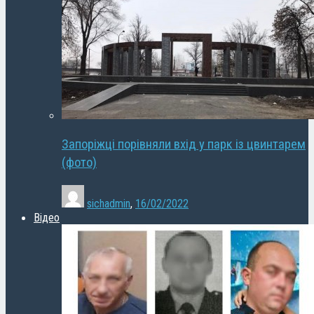
Запоріжці порівняли вхід у парк із цвинтарем
(фото)
sichadmin
,
16/02/2022
Відео