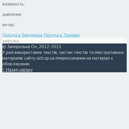
влажность:
давление:
ветер:
Погода в Бердянске
Погода в Токмаке
загрузка...
© Запорозька Січ, 2012-2021
У разі використання текстів, частин текстів та ілюстративних
матеріалів сайту sich.zp.ua гіперпосилання на матеріал є
обов'язковим
↑ Назад нагору