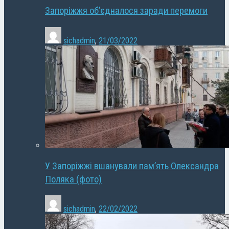
Запоріжжя об’єдналося заради перемоги
sichadmin
,
21/03/2022
У Запоріжжі вшанували пам’ять Олександра
Поляка (фото)
sichadmin
,
22/02/2022