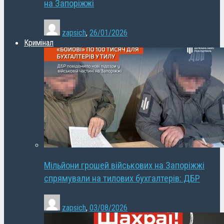
на Запоріжжі
zapsich
,
26/01/2026
Кримінал
Мільйони грошей військових на Запоріжжі
спрямували на тилових бухгалтерів: ДБР
zapsich
,
03/08/2026