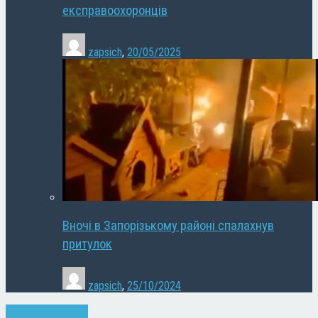
експравоохоронців
zapsich
,
20/05/2025
Вночі в Запорізькому районі спалахнув
притулок
zapsich
,
25/10/2024
Запоріжжя
Новини