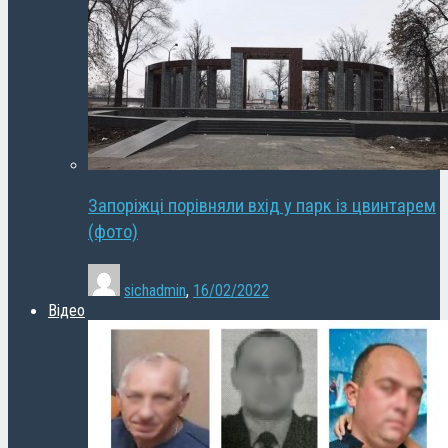
Запоріжці порівняли вхід у парк із цвинтарем
(фото)
sichadmin
,
16/02/2022
Відео