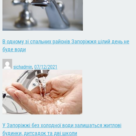
В одному зі спальних районів Запоріжжя цілий день не
буде води
sichadmin
,
07/12/2021
У Запоріжжі без холодної води залишаться житлові
будинки, дитсадок та дві школи