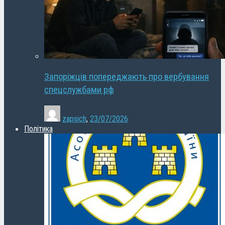
Запоріжців попереджають про вербування
спецслужбами рф
zapsich
,
23/07/2026
Політика