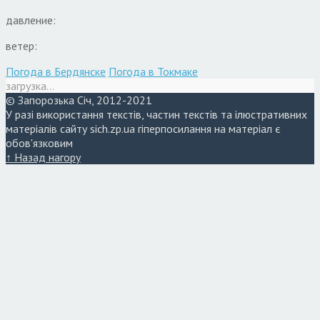
давление:
ветер:
Погода в Бердянске
Погода в Токмаке
загрузка...
© Запорозька Січ, 2012-2021
У разі використання текстів, частин текстів та ілюстративних
матеріалів сайту sich.zp.ua гіперпосилання на матеріал є
обов'язковим
↑ Назад нагору