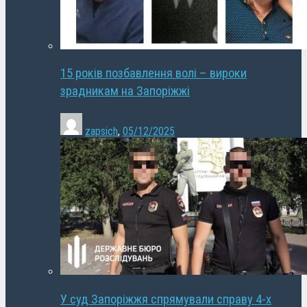
15 років позбавлення волі – вироки
зрадникам на Запоріжжі
zapsich
,
05/12/2025
У суд Запоріжжя спрямували справу 4-х