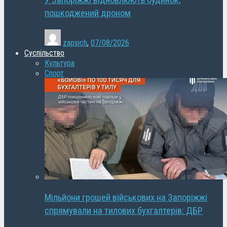
У Запоріжжі відновлюють будинок,
пошкоджений дроном
zapsich
,
07/08/2026
Суспільство
Культура
Спорт
Мільйони грошей військових на Запоріжжі
спрямували на тилових бухгалтерів: ДБР