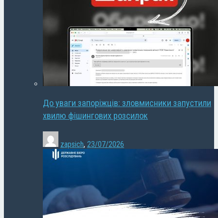
До уваги запоріжців: зловмисники запустили
хвилю фішингових розсилок
zapsich
,
23/07/2026