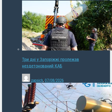
Три дні у Запоріжжі пролежав
нездетонований КАБ
zapsich
,
07/08/2026