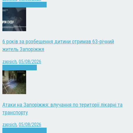
Війна
Запоріжжя
Новини
6 років за розбещення дитини отримав 63-річний
житель Запоріжжя
zapsich
,
05/08/2026
Запоріжжя
Новини
Атаки на Запоріжжя: влучання по території лікарні та
транспорту
zapsich
,
05/08/2026
Війна
Запоріжжя
Новини