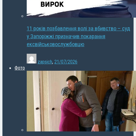
11 років позбавлення волі за вбивство – суд
у Запоріжжі призначив покарання
ексвійськовослужбовцю
zapsich
,
21/07/2026
Фото