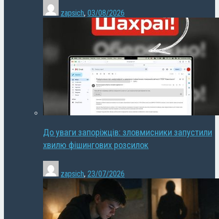
zapsich
,
03/08/2026
До уваги запоріжців: зловмисники запустили
хвилю фішингових розсилок
zapsich
,
23/07/2026