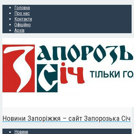
Головна
Про нас
Контакти
Офіційно
Архів
Новини Запоріжжя – сайт Запорозька Січ
Новини