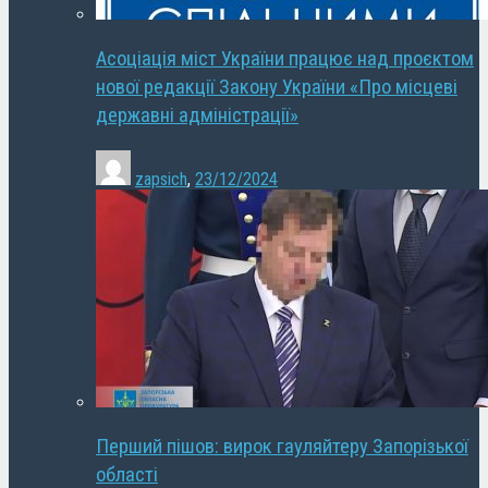
Асоціація міст України працює над проєктом
нової редакції Закону України «Про місцеві
державні адміністрації»
zapsich
,
23/12/2024
Перший пішов: вирок гауляйтеру Запорізької
області