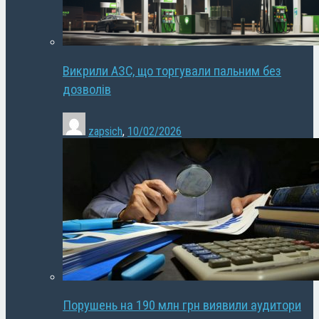
Викрили АЗС, що торгували пальним без
дозволів
zapsich
,
10/02/2026
Порушень на 190 млн грн виявили аудитори