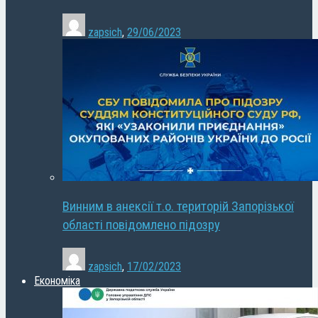
zapsich
,
29/06/2023
Винним в анексії т.о. територій Запорізької
області повідомлено підозру
zapsich
,
17/02/2023
Економіка