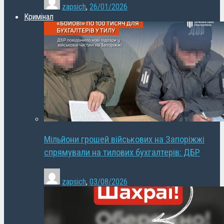
zapsich
,
26/01/2026
Кримінал
Мільйони грошей військових на Запоріжжі
спрямували на тилових бухгалтерів: ДБР
zapsich
,
03/08/2026