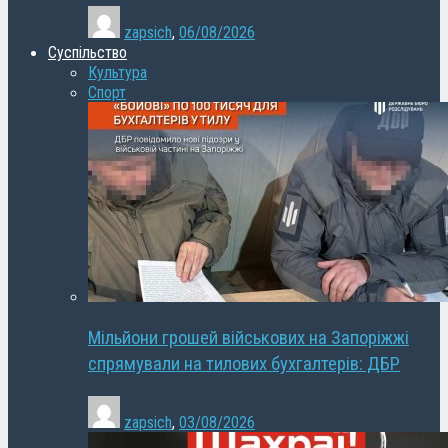
zapsich
,
06/08/2026
Суспільство
Культура
Спорт
Мільйони грошей військових на Запоріжжі
спрямували на тилових бухгалтерів: ДБР
zapsich
,
03/08/2026