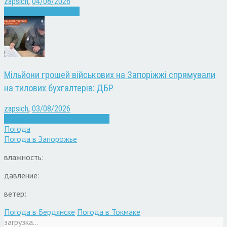
zapsich
,
04/08/2026
Війна
Запоріжжя
Новини
Мільйони грошей військових на Запоріжжі спрямували
на тилових бухгалтерів: ДБР
zapsich
,
03/08/2026
Війна
Запоріжжя
Кримінал
Новини
Погода
Погода в
Запорожье
влажность:
давление:
ветер:
Погода в Бердянске
Погода в Токмаке
загрузка...