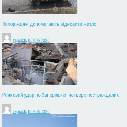
Запоріжцям допомагають відновити житло
zapsich
,
06/08/2026
Ранковий удар по Запоріжжю: четверо постраждалих
zapsich
,
06/08/2026