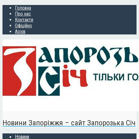
Головна
Про нас
Контакти
Офіційно
Архів
Новини Запоріжжя – сайт Запорозька Січ
Новини