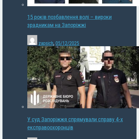
15 років позбавлення волі – вироки
зрадникам на Запоріжжі
zapsich
,
05/12/2025
У суд Запоріжжя спрямували справу 4-х
експравоохоронців