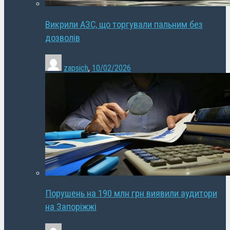
Викрили АЗС, що торгували пальним без
дозволів
zapsich
,
10/02/2026
Порушень на 190 млн грн виявили аудитори
на Запоріжжі