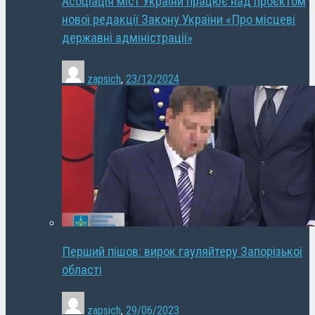
Асоціація міст України працює над проєктом
нової редакції Закону України «Про місцеві
державні адміністрації»
zapsich
,
23/12/2024
Перший пішов: вирок гауляйтеру Запорізької
області
zapsich
,
29/06/2023