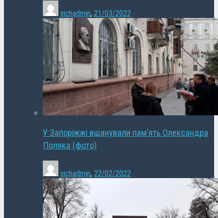
sichadmin
,
21/03/2022
У Запоріжжі вшанували пам’ять Олександра
Поляка (фото)
sichadmin
,
22/02/2022