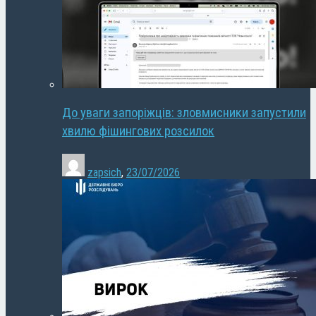
До уваги запоріжців: зловмисники запустили
хвилю фішингових розсилок
zapsich
,
23/07/2026