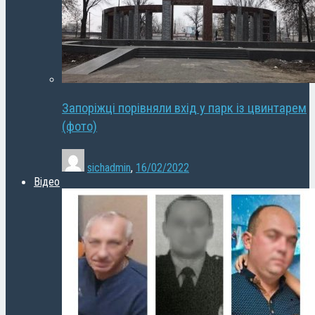
Запоріжці порівняли вхід у парк із цвинтарем
(фото)
sichadmin
,
16/02/2022
Відео