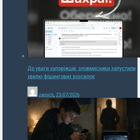
До уваги запоріжців: зловмисники запустили
хвилю фішингових розсилок
zapsich
,
23/07/2026