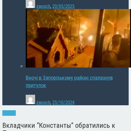
zapsich
,
20/05/2025
Вночі в Запорізькому районі спалахнув
притулок
zapsich
,
25/10/2024
Новини
Вкладчики “Константы” обратились к