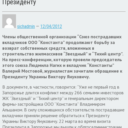
Президенту
sichadmin
—
12/04/2012
Члены общественной организации “Союз пострадавших
вкладчиков ООО “Константа” продолжают борьбу за
возврат собственных средств, вложенных в
строительство жилмассивов “Звездный” и “Тихий центр”.
На пресс-конференции, которую провели председатель
этого союза Людмила Нагих и вкладчик “Константы”
Валерий Мостовой, журналистам зачитали обращение к
Президенту Украины Виктору Януковичу.
В документе, в частности, говорится: “Уже не первый год в
Запорожье длится конфликт между 266 семьями инвесторов
ЖК “Звездный” и “Тихий центр” и генеральным директором
фирмы-застройщика ООО “Константа” Владимиром
Альшаном. В силу сложившихся обстоятельств пострадавшие
вкладчики приняли решение обратиться к Президенту
Украины Виктору Януковичу. 22 марта во время визита
Президента в Запорожье мы вышли к облгосадминистрации.