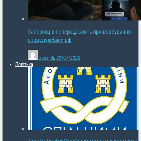
Запоріжців попереджають про вербування
спецслужбами рф
zapsich
,
23/07/2026
Політика