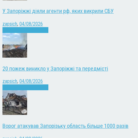
У Запоріжжі діяли агенти рф, яких викрили СБУ
zapsich
,
04/08/2026
Війна
Запоріжжя
Новини
20 пожеж виникло у Запоріжжі та передмісті
zapsich
,
04/08/2026
Війна
Запоріжжя
Новини
Ворог атакував Запорізьку область більше 1000 разів