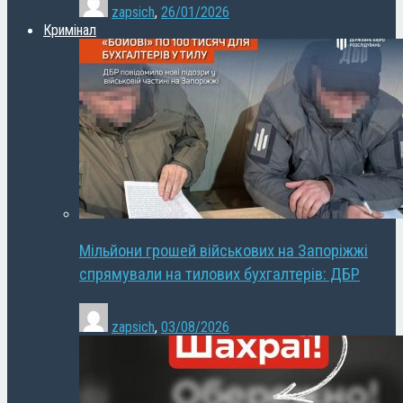
zapsich
,
26/01/2026
Кримінал
Мільйони грошей військових на Запоріжжі
спрямували на тилових бухгалтерів: ДБР
zapsich
,
03/08/2026