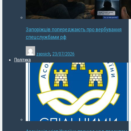
Запоріжців попереджають про вербування
спецслужбами рф
zapsich
,
23/07/2026
Політика