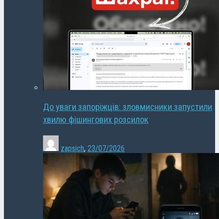
До уваги запоріжців: зловмисники запустили
хвилю фішингових розсилок
zapsich
,
23/07/2026