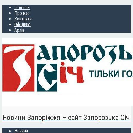
Головна
Про нас
Контакти
Офіційно
Архів
Новини Запоріжжя – сайт Запорозька Січ
Новини