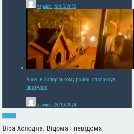
zapsich
,
20/05/2025
Вночі в Запорізькому районі спалахнув
притулок
zapsich
,
25/10/2024
Новини
Віра Холодна. Відома і невідома