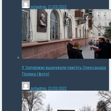
sichadmin
,
21/03/2022
У Запоріжжі вшанували пам’ять Олександра
Поляка (фото)
sichadmin
,
22/02/2022