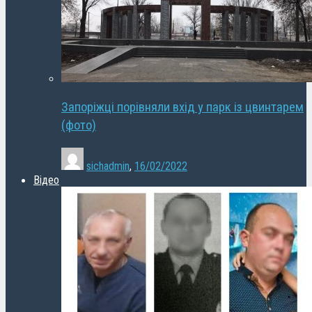
Запоріжці порівняли вхід у парк із цвинтарем
(фото)
sichadmin
,
16/02/2022
Відео