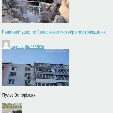
Ранковий удар по Запоріжжю: четверо постраждалих
zapsich
,
06/08/2026
Пульс Запоріжжя