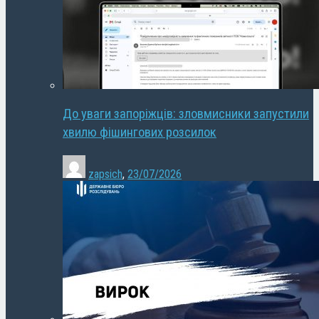
До уваги запоріжців: зловмисники запустили
хвилю фішингових розсилок
zapsich
,
23/07/2026