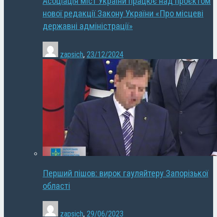
Асоціація міст України працює над проєктом
нової редакції Закону України «Про місцеві
державні адміністрації»
zapsich
,
23/12/2024
Перший пішов: вирок гауляйтеру Запорізької
області
zapsich
,
29/06/2023