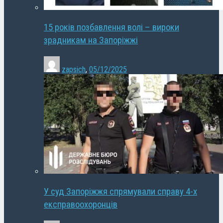
15 років позбавлення волі – вироки
зрадникам на Запоріжжі
zapsich
,
05/12/2025
У суд Запоріжжя спрямували справу 4-х
експравоохоронців