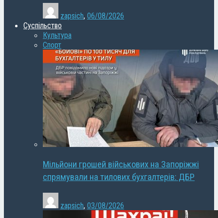
zapsich
,
06/08/2026
Суспільство
Культура
Спорт
Мільйони грошей військових на Запоріжжі
спрямували на тилових бухгалтерів: ДБР
zapsich
,
03/08/2026