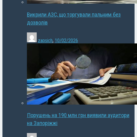
Викрили АЗС, що торгували пальним без
дозволів
zapsich
,
10/02/2026
Порушень на 190 млн грн виявили аудитори
на Запоріжжі