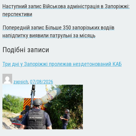
Наступний запис
Військова адміністрація в Запоріжжі:
перспективи
Попередній запис
Більше 350 запорізьких водіїв
напідпитку виявили патрульні за місяць
Подібні записи
Три дні у Запоріжжі пролежав нездетонований КАБ
zapsich
,
07/08/2026