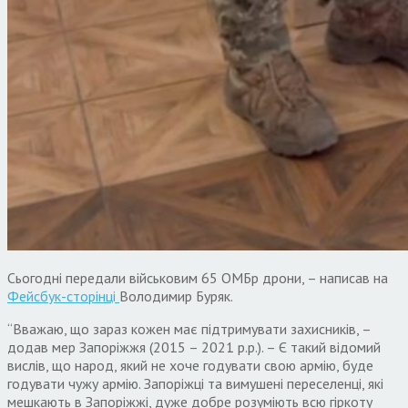
Сьогодні передали військовим 65 ОМБр дрони, – написав на
Фейсбук-сторінці
Володимир Буряк.
“Вважаю, що зараз кожен має підтримувати захисників, –
додав мер Запоріжжя (2015 – 2021 р.р.). – Є такий відомий
вислів, що народ, який не хоче годувати свою армію, буде
годувати чужу армію. Запоріжці та вимушені переселенці, які
мешкають в Запоріжжі, дуже добре розуміють всю гіркоту