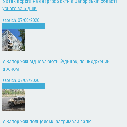
6 атак ворога на енергооб’єкти в Запорізькій області
усього за 6 днів
zapsich
,
07/08/2026
Війна
Запоріжжя
Новини
У Запоріжжі відновлюють будинок, пошкоджений
дроном
zapsich
,
07/08/2026
Війна
Запоріжжя
Новини
У Запоріжжі поліцейські затримали палія