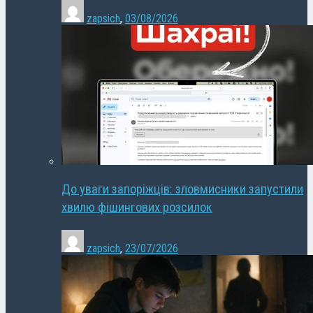
zapsich
,
03/08/2026
До уваги запоріжців: зловмисники запустили
хвилю фішингових розсилок
zapsich
,
23/07/2026