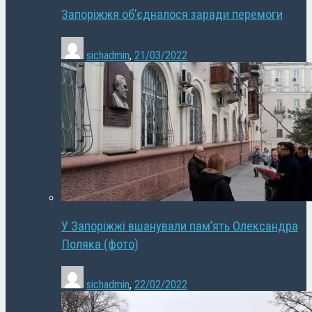
Запоріжжя об’єдналося заради перемоги
sichadmin
,
21/03/2022
У Запоріжжі вшанували пам’ять Олександра
Поляка (фото)
sichadmin
,
22/02/2022