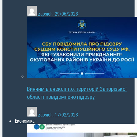
zapsich
,
29/06/2023
Винним в анексії т.о. територій Запорізької
області повідомлено підозру
zapsich
,
17/02/2023
Економіка