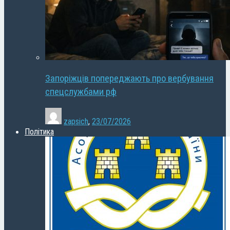
Запоріжців попереджають про вербування
спецслужбами рф
zapsich
,
23/07/2026
Політика