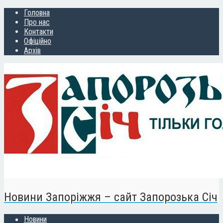
Головна
Про нас
Контакти
Офіційно
Архів
Новини Запоріжжя – сайт Запорозька Січ
Новини