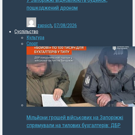
У Запоріжжі відновлюють будинок,
пошкоджений дроном
zapsich
,
07/08/2026
Суспільство
Культура
Спорт
Мільйони грошей військових на Запоріжжі
спрямували на тилових бухгалтерів: ДБР