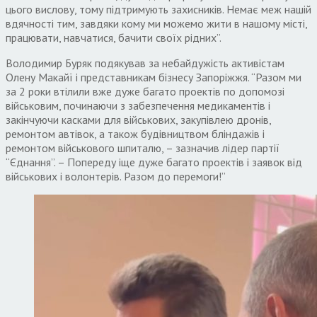
цього вислову, тому підтримують захисників. Немає меж нашій
вдячності тим, завдяки кому ми можемо жити в нашому місті,
працювати, навчатися, бачити своїх рідних”.
Володимир Буряк подякував за небайдужість активістам
Олену Макайї і представникам бізнесу Запоріжжя. “Разом ми
за 2 роки втілили вже дуже багато проектів по допомозі
військовим, починаючи з забезпечення медикаментів і
закінчуючи касками для військових, закупівлею дронів,
ремонтом автівок, а також будівництвом бліндажів і
ремонтом військового шпиталю, – зазначив лідер партії
“Єднання”. – Попереду іще дуже багато проектів і заявок від
військових і волонтерів. Разом до перемоги!”