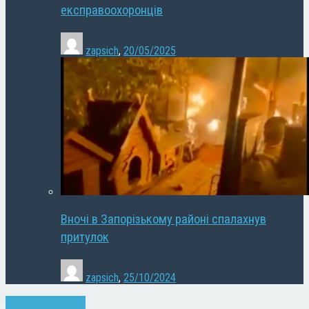
експравоохоронців
zapsich
,
20/05/2025
Вночі в Запорізькому районі спалахнув
притулок
zapsich
,
25/10/2024
Запоріжжя
Новини