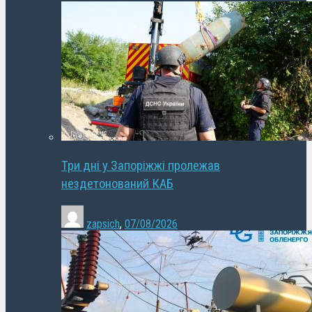
Три дні у Запоріжжі пролежав
нездетонований КАБ
zapsich
,
07/08/2026