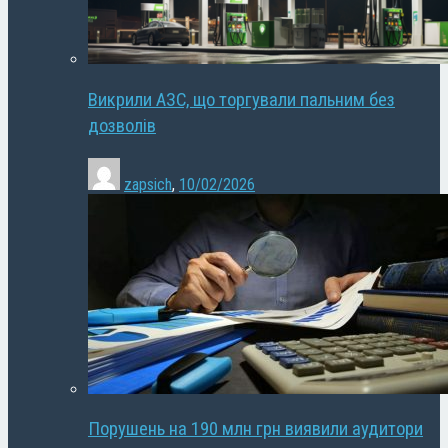
Викрили АЗС, що торгували пальним без
дозволів
zapsich
,
10/02/2026
Порушень на 190 млн грн виявили аудитори