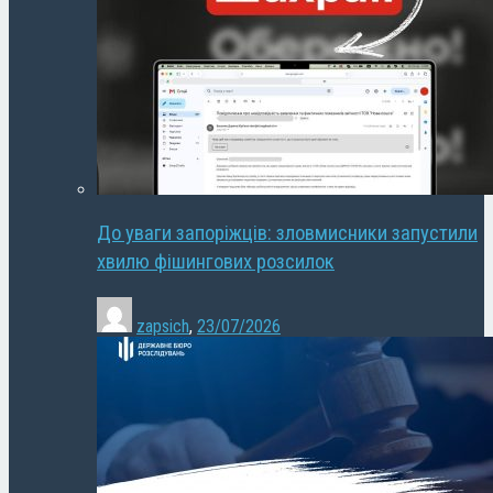
До уваги запоріжців: зловмисники запустили
хвилю фішингових розсилок
zapsich
,
23/07/2026