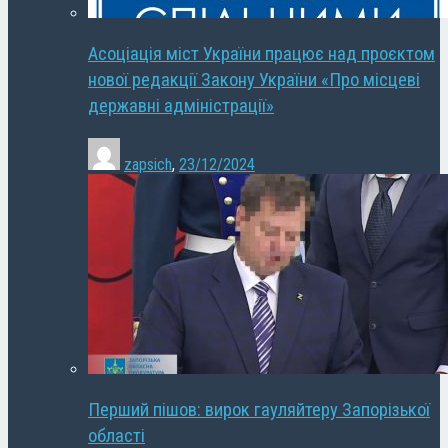
Асоціація міст України працює над проєктом
нової редакції Закону України «Про місцеві
державні адміністрації»
zapsich
,
23/12/2024
Перший пішов: вирок гауляйтеру Запорізької
області