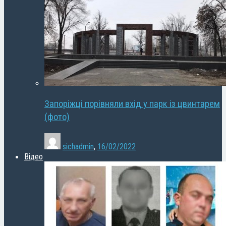
Запоріжці порівняли вхід у парк із цвинтарем
(фото)
sichadmin
,
16/02/2022
Відео