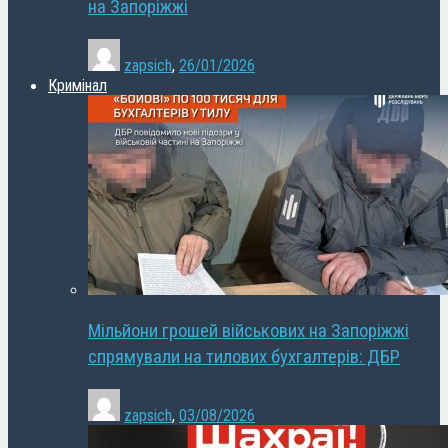
на Запоріжжі
zapsich
,
26/01/2026
Кримінал
Мільйони грошей військових на Запоріжжі
спрямували на тилових бухгалтерів: ДБР
zapsich
,
03/08/2026