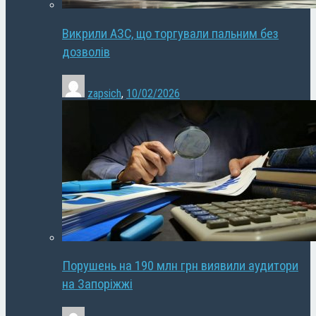
Викрили АЗС, що торгували пальним без
дозволів
zapsich
,
10/02/2026
Порушень на 190 млн грн виявили аудитори
на Запоріжжі