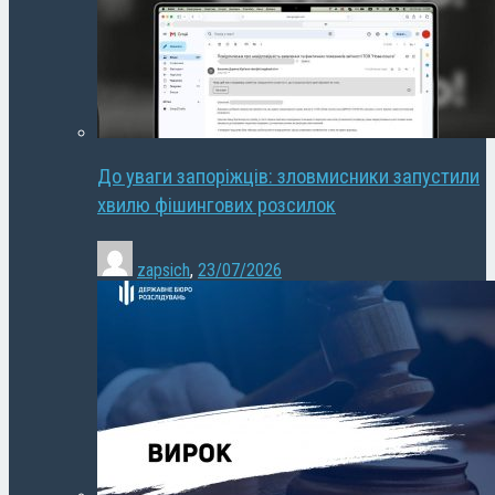
До уваги запоріжців: зловмисники запустили
хвилю фішингових розсилок
zapsich
,
23/07/2026