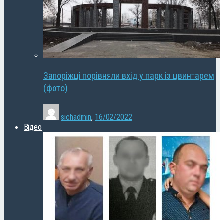
Запоріжці порівняли вхід у парк із цвинтарем
(фото)
sichadmin
,
16/02/2022
Відео