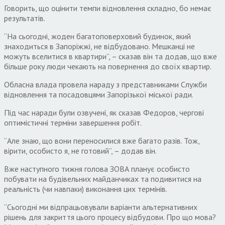
Говорить, що оцінити темпи відновлення складно, бо немає
результатів.
“На сьогодні, жоден багатоповерховий будинок, який
знаходиться в Запоріжжі, не відбудовано. Мешканці не
можуть вселитися в квартири”, – сказав він та додав, що вже
більше року люди чекають на повернення до своїх квартир.
Обласна влада провела нараду з представниками Служби
відновлення та посадовцями Запорізької міської ради.
Під час наради були озвучені, як сказав Федоров, чергові
оптимістичні терміни завершення робіт.
“Але знаю, що вони переносилися вже багато разів. Тож,
вірити, особисто я, не готовий”, – додав він.
Вже наступного тижня голова ЗОВА планує особисто
побувати на будівельних майданчиках та подивитися на
реальність (чи навпаки) виконання цих термінів.
“Сьогодні ми відпрацьовували варіанти альтернативних
рішень для закриття цього процесу відбудови. Про що мова?