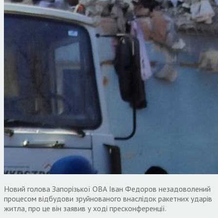
Новий голова Запорізької ОВА Іван Федоров незадоволений
процесом відбудови зруйнованого внаслідок ракетних ударів
житла, про це він заявив у ході пресконференції.