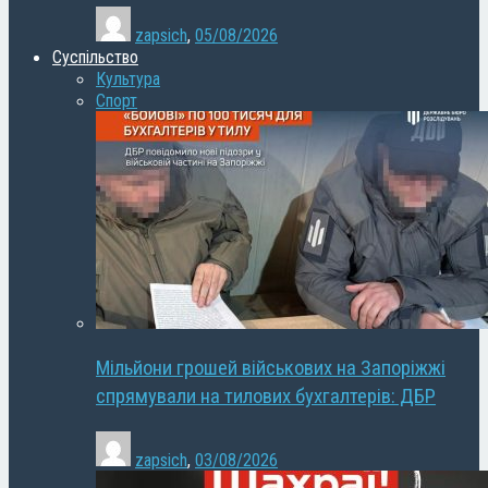
zapsich
,
05/08/2026
Суспільство
Культура
Спорт
Мільйони грошей військових на Запоріжжі
спрямували на тилових бухгалтерів: ДБР
zapsich
,
03/08/2026