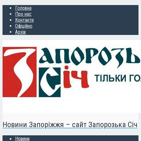
Головна
Про нас
Контакти
Офіційно
Архів
Новини Запоріжжя – сайт Запорозька Січ
Новини