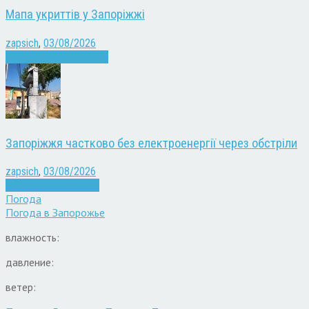
Мапа укриттів у Запоріжжі
zapsich
,
03/08/2026
Війна
Запоріжжя
Новини
Запоріжжя частково без електроенергії через обстріли
zapsich
,
03/08/2026
Війна
здоров'я
Новини
Погода
Погода в
Запорожье
влажность:
давление:
ветер: