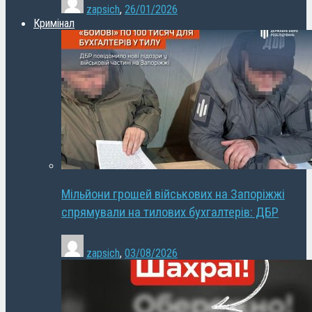
zapsich
,
26/01/2026
Кримінал
Мільйони грошей військових на Запоріжжі
спрямували на тилових бухгалтерів: ДБР
zapsich
,
03/08/2026