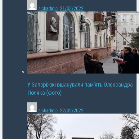
sichadmin
,
21/03/2022
У Запоріжжі вшанували пам’ять Олександра
Поляка (фото)
sichadmin
,
22/02/2022