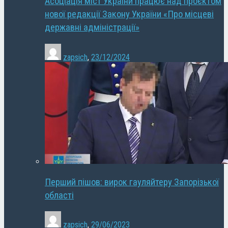
Асоціація міст України працює над проєктом
нової редакції Закону України «Про місцеві
державні адміністрації»
zapsich
,
23/12/2024
Перший пішов: вирок гауляйтеру Запорізької
області
zapsich
,
29/06/2023