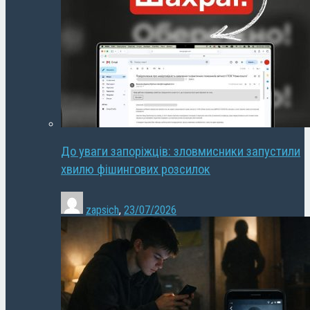
До уваги запоріжців: зловмисники запустили
хвилю фішингових розсилок
zapsich
,
23/07/2026