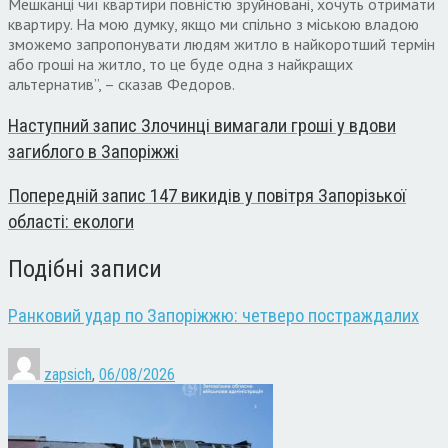
Мешканці чиї квартири повністю зруйновані, хочуть отримати
квартиру. На мою думку, якщо ми спільно з міською владою
зможемо запропонувати людям житло в найкоротший термін
або гроші на житло, то це буде одна з найкращих
альтернатив”, – сказав Федоров.
Наступний запис
Злочинці вимагали гроші у вдови
загиблого в Запоріжжі
Попередній запис
147 викидів у повітря Запорізької
області: екологи
Подібні записи
Ранковий удар по Запоріжжю: четверо постраждалих
zapsich
,
06/08/2026