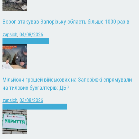
Ворог атакував Запорізьку область більше 1000 разів
zapsich
,
04/08/2026
Війна
Запоріжжя
Новини
Мільйони грошей військових на Запоріжжі спрямували
на тилових бухгалтерів: ДБР
zapsich
,
03/08/2026
Війна
Запоріжжя
Кримінал
Новини