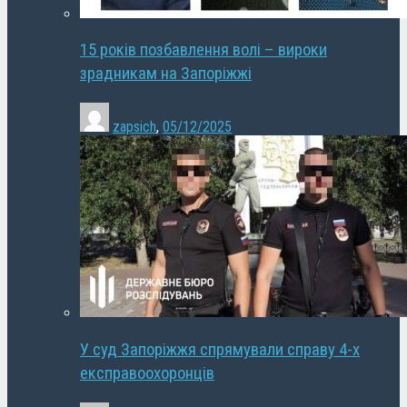
15 років позбавлення волі – вироки
зрадникам на Запоріжжі
zapsich
,
05/12/2025
У суд Запоріжжя спрямували справу 4-х
експравоохоронців