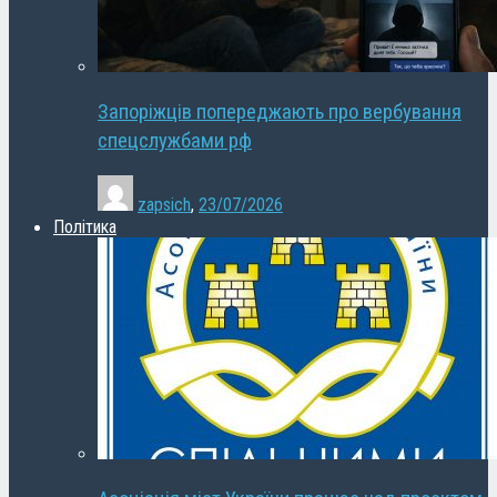
Запоріжців попереджають про вербування
спецслужбами рф
zapsich
,
23/07/2026
Політика