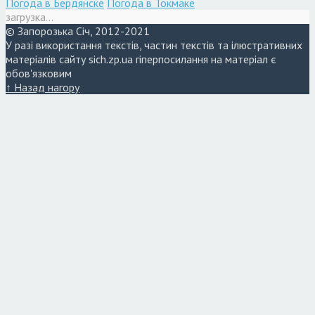
Погода в Бердянске
Погода в Токмаке
загрузка...
© Запорозька Січ, 2012-2021
У разі використання текстів, частин текстів та ілюстративних
матеріалів сайту sich.zp.ua гіперпосилання на матеріал є
обов'язковим
↑ Назад нагору