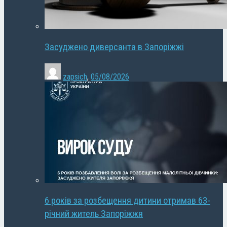
Засуджено диверсанта в Запоріжжі
zapsich
,
05/08/2026
6 років за розбещення дитини отримав 63-
річний житель Запоріжжя