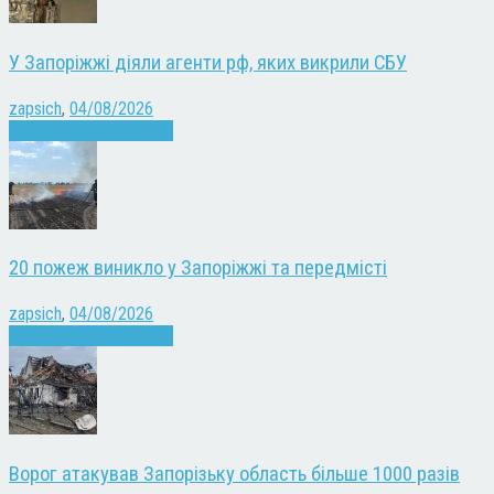
У Запоріжжі діяли агенти рф, яких викрили СБУ
zapsich
,
04/08/2026
Війна
Запоріжжя
Новини
20 пожеж виникло у Запоріжжі та передмісті
zapsich
,
04/08/2026
Війна
Запоріжжя
Новини
Ворог атакував Запорізьку область більше 1000 разів