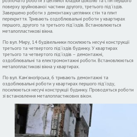
розпочато роботи з цегляної кладки цоколю та стін першого
поверху зруйнованої частини другого, третього під’їздів.
Завершено роботи з демонтажу цегляних стін та плит
перекриття. Тривають оздоблювальні роботи у квартирах
першого, другого та третього під’їздів. Встановлюються
металопластикові вікна.
По вул. Миру, 14 будівельники посилюють несучі конструкції
третього та четвертого під’їздів будинку. У квартирах
третього та четвертого під’їздів – демонтажні,
оздоблювальні та електромонтажні роботи. Встановлюються
металопластикові вікна у квартирах.
По вул. Камʼяногірська, 6 тривають демонтажні та
оздоблювальні роботи у квартирах першого під’їзду,
посилюються несучі конструкції будинку. Проводяться роботи
зі встановлення металопластикових вікон.