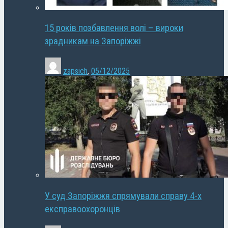
15 років позбавлення волі – вироки
зрадникам на Запоріжжі
zapsich
,
05/12/2025
У суд Запоріжжя спрямували справу 4-х
експравоохоронців