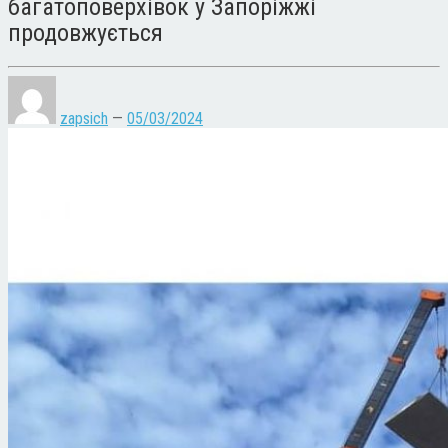
багатоповерхівок у Запоріжжі
продовжується
zapsich
—
05/03/2024