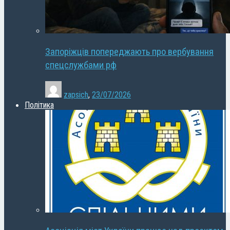
Запоріжців попереджають про вербування
спецслужбами рф
zapsich
,
23/07/2026
Політика