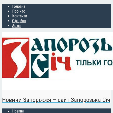
Головна
Про нас
Контакти
Офіційно
Архів
Новини Запоріжжя – сайт Запорозька Січ
Новини