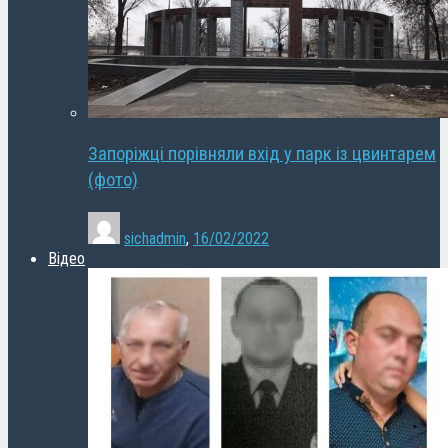
Запоріжці порівняли вхід у парк із цвинтарем
(фото)
sichadmin
,
16/02/2022
Відео