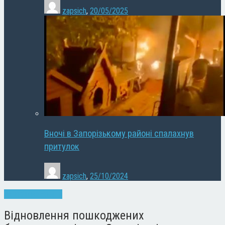
zapsich
,
20/05/2025
Вночі в Запорізькому районі спалахнув
притулок
zapsich
,
25/10/2024
Запоріжжя
Новини
Відновлення пошкоджених