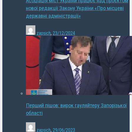
Асоціація міст України працює над проєктом
нової редакції Закону України «Про місцеві
державні адміністрації»
zapsich
,
23/12/2024
Перший пішов: вирок гауляйтеру Запорізької
області
zapsich
,
29/06/2023