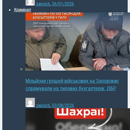
zapsich
,
26/01/2026
Кримінал
Мільйони грошей військових на Запоріжжі
спрямували на тилових бухгалтерів: ДБР
zapsich
,
03/08/2026