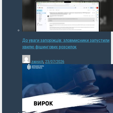
До уваги запоріжців: зловмисники запустили
хвилю фішингових розсилок
zapsich
,
23/07/2026