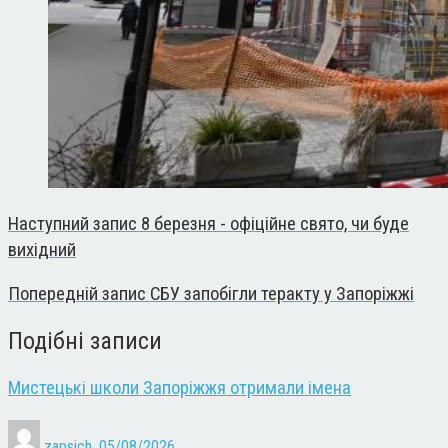
Наступний запис
8 березня - офіційне свято, чи буде
вихідний
Попередній запис
СБУ запобігли теракту у Запоріжжі
Подібні записи
Мистецькі школи Запоріжжя отримали імена
zapsich
,
05/08/2026