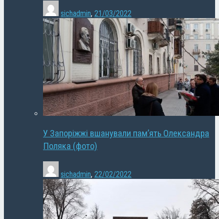
sichadmin
,
21/03/2022
У Запоріжжі вшанували пам’ять Олександра
Поляка (фото)
sichadmin
,
22/02/2022