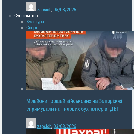
zapsich
,
05/08/2026
Суспільство
Культура
Спорт
Мільйони грошей військових на Запоріжжі
спрямували на тилових бухгалтерів: ДБР
zapsich
,
03/08/2026