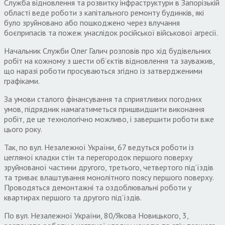
Служба відновлення та розвитку інфраструктури в Запорізькій
області веде роботи з капітального ремонту будинків, які
було зруйновано або пошкоджено через влучання
боєприпасів та пожеж унаслідок російської військової агресії.
Начальник Служби Олег Галич розповів про хід будівельних
робіт на кожному з шести об’єктів відновлення та зауважив,
що наразі роботи просуваються згідно із затвердженими
графіками.
За умови сталого фінансування та сприятливих погодних
умов, підрядник намагатиметься пришвидшити виконання
робіт, де це технологічно можливо, і завершити роботи вже
цього року.
Так, по вул. Незалежної України, 67 ведуться роботи із
цегляної кладки стін та перегородок першого поверху
зруйнованої частини другого, третього, четвертого під’їздів
та триває влаштування монолітного поясу першого поверху.
Проводяться демонтажні та оздоблювальні роботи у
квартирах першого та другого під’їздів.
По вул. Незалежної України, 80/Якова Новицького, 3,