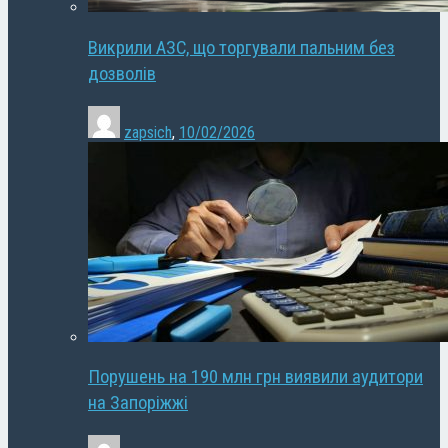
Викрили АЗС, що торгували пальним без
дозволів
zapsich
,
10/02/2026
Порушень на 190 млн грн виявили аудитори
на Запоріжжі