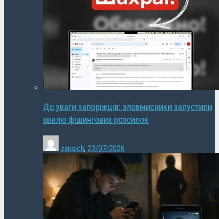
До уваги запоріжців: зловмисники запустили
хвилю фішингових розсилок
zapsich
,
23/07/2026