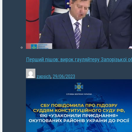
Перший пішов: вирок гауляйтеру Запорізької о
zapsich
,
29/06/2023