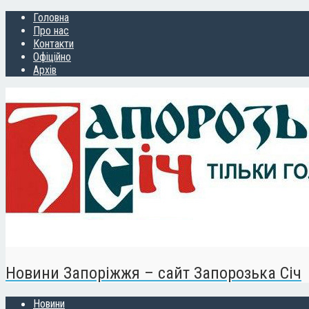
Головна
Про нас
Контакти
Офіційно
Архів
Новини Запоріжжя – сайт Запорозька Січ
Новини