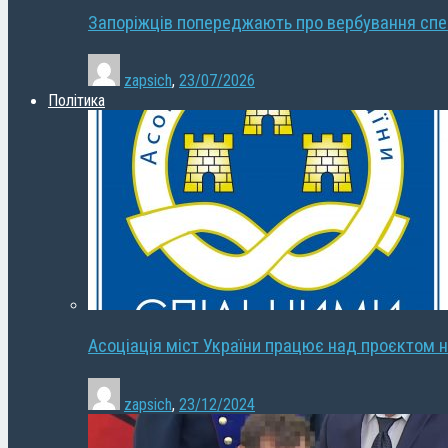
Запоріжців попереджають про вербування сп
zapsich
,
23/07/2026
Політика
Асоціація міст України працює над проєктом н
zapsich
,
23/12/2024