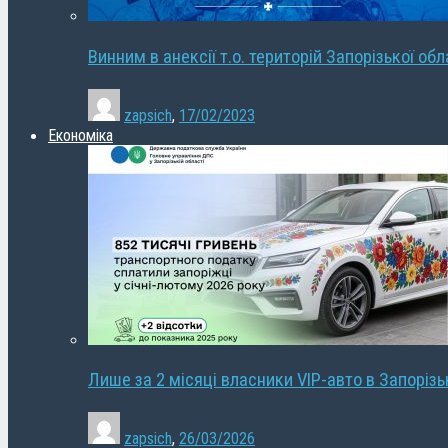
Винним в анексії т.о. територій Запорізької об
zapsich
,
17/02/2023
Економіка
Лише за 2 місяці власники VIP-авто в Запорізь
zapsich
,
26/03/2026