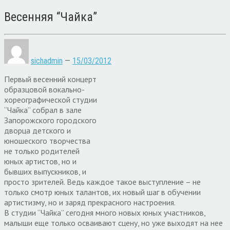
Весенняя “Чайка”
sichadmin
—
15/03/2012
Первый весенний концерт
образцовой вокально-
хореографической студии
“Чайка” собрал в зале
Запорожского городского
дворца детского и
юношеского творчества
не только родителей
юных артистов, но и
бывших выпускников, и
просто зрителей. Ведь каждое такое выступление – не
только смотр юных талантов, их новый шаг в обучении
артистизму, но и заряд прекрасного настроения.
В студии “Чайка” сегодня много новых юных участников,
малыши еще только осваивают сцену, но уже выходят на нее