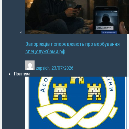
Запоріжців попереджають про вербування
спецслужбами рф
zapsich
,
23/07/2026
Політика