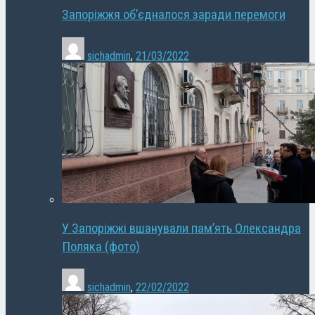
Запоріжжя об’єдналося заради перемоги
sichadmin
,
21/03/2022
У Запоріжжі вшанували пам’ять Олександра
Поляка (фото)
sichadmin
,
22/02/2022