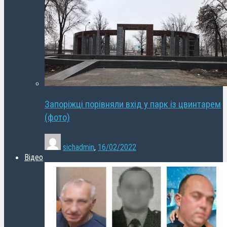
Запоріжці порівняли вхід у парк із цвинтарем
(фото)
sichadmin
,
16/02/2022
Відео