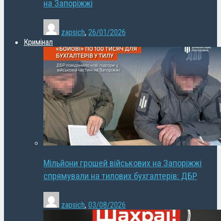
на Запоріжжі
zapsich
,
26/01/2026
Кримінал
Мільйони грошей військових на Запоріжжі
спрямували на тилових бухгалтерів: ДБР
zapsich
,
03/08/2026