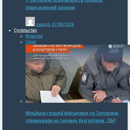
У Запоріжжі відновлюють будинок,
пошкоджений дроном
zapsich
,
07/08/2026
Суспільство
Культура
Спорт
Мільйони грошей військових на Запоріжжі
спрямували на тилових бухгалтерів: ДБР