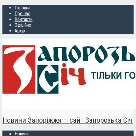
Головна
Про нас
Контакти
Офіційно
Архів
Новини Запоріжжя – сайт Запорозька Січ
Новини