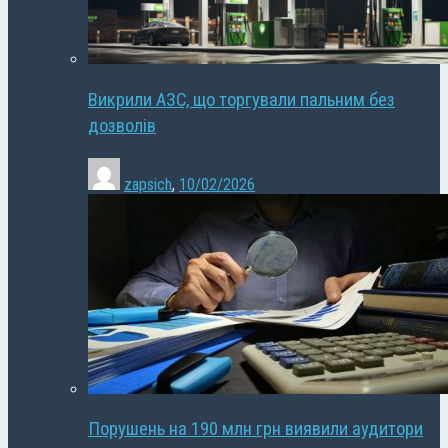
Викрили АЗС, що торгували пальним без
дозволів
zapsich
,
10/02/2026
Порушень на 190 млн грн виявили аудитори