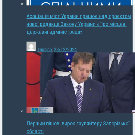
Асоціація міст України працює над проєктом
нової редакції Закону України «Про місцеві
державні адміністрації»
zapsich
,
23/12/2024
Перший пішов: вирок гауляйтеру Запорізької
області