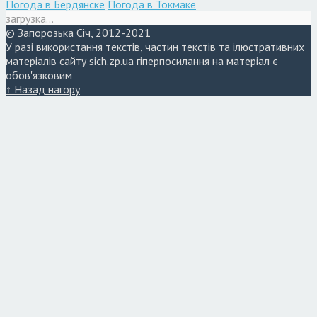
Погода в Бердянске
Погода в Токмаке
загрузка...
© Запорозька Січ, 2012-2021
У разі використання текстів, частин текстів та ілюстративних
матеріалів сайту sich.zp.ua гіперпосилання на матеріал є
обов'язковим
↑ Назад нагору