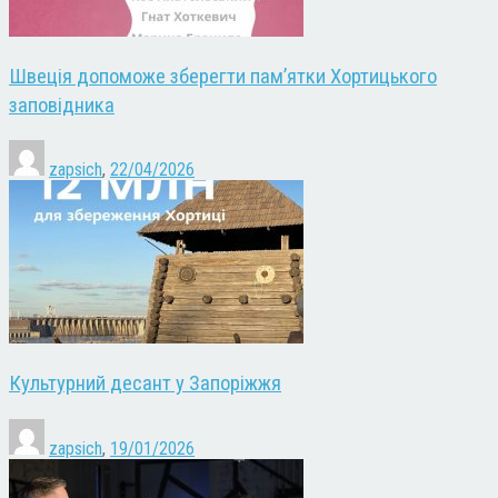
Швеція допоможе зберегти пам’ятки Хортицького
заповідника
zapsich
,
22/04/2026
Культурний десант у Запоріжжя
zapsich
,
19/01/2026