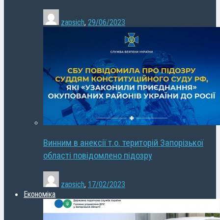
zapsich
,
29/06/2023
Винним в анексії т.о. територій Запорізької
області повідомлено підозру
zapsich
,
17/02/2023
Економіка