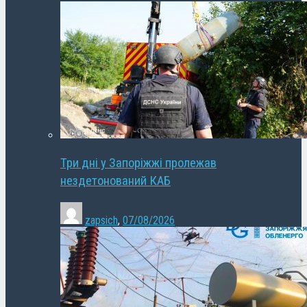
Три дні у Запоріжжі пролежав
нездетонований КАБ
zapsich
,
07/08/2026