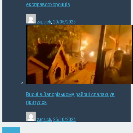
експравоохоронців
zapsich
,
20/05/2025
Вночі в Запорізькому районі спалахнув
притулок
zapsich
,
25/10/2024
Культура