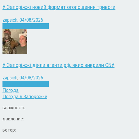
У Запоріжжі новий формат оголошення тривоги
zapsich
,
04/08/2026
Війна
Запоріжжя
Новини
У Запоріжжі діяли агенти рф, яких викрили СБУ
zapsich
,
04/08/2026
Війна
Запоріжжя
Новини
Погода
Погода в
Запорожье
влажность:
давление:
ветер: