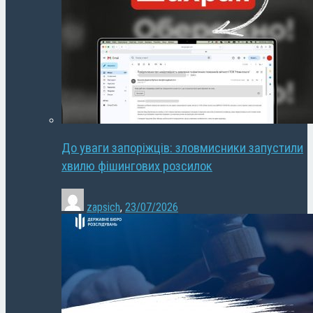
До уваги запоріжців: зловмисники запустили
хвилю фішингових розсилок
zapsich
,
23/07/2026