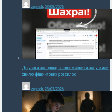
zapsich
,
03/08/2026
До уваги запоріжців: зловмисники запустили
хвилю фішингових розсилок
zapsich
,
23/07/2026