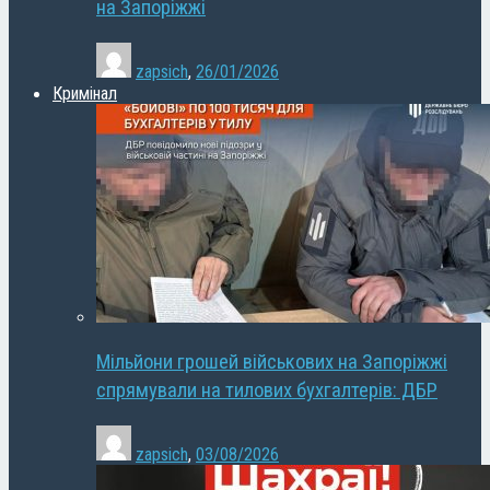
на Запоріжжі
zapsich
,
26/01/2026
Кримінал
Мільйони грошей військових на Запоріжжі
спрямували на тилових бухгалтерів: ДБР
zapsich
,
03/08/2026