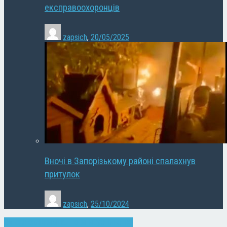
експравоохоронців
zapsich
,
20/05/2025
Вночі в Запорізькому районі спалахнув
притулок
zapsich
,
25/10/2024
Запоріжжя
Кримінал
Новини
Суспільство