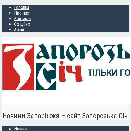
Головна
Про нас
Контакти
Офіційно
Архів
Новини Запоріжжя – сайт Запорозька Січ
Новини