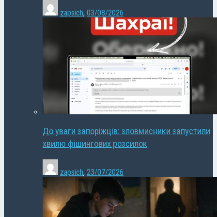
zapsich
,
03/08/2026
До уваги запоріжців: зловмисники запустили
хвилю фішингових розсилок
zapsich
,
23/07/2026