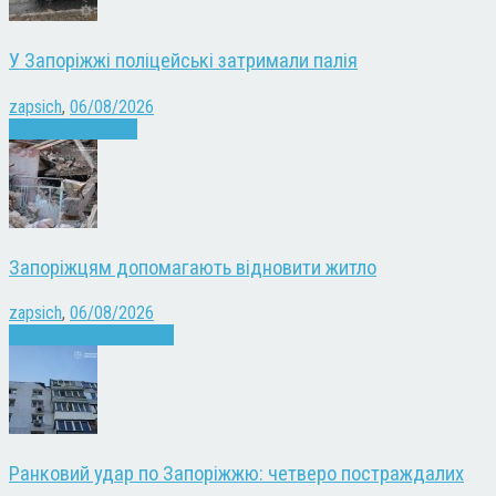
У Запоріжжі поліцейські затримали палія
zapsich
,
06/08/2026
Запоріжжя
Новини
Запоріжцям допомагають відновити житло
zapsich
,
06/08/2026
Війна
Запоріжжя
Новини
Ранковий удар по Запоріжжю: четверо постраждалих