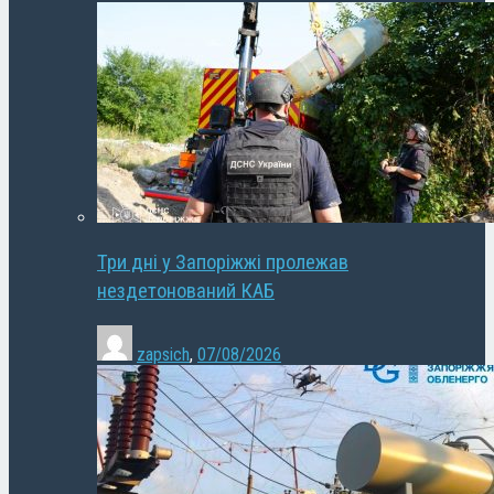
Три дні у Запоріжжі пролежав
нездетонований КАБ
zapsich
,
07/08/2026