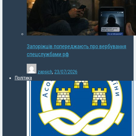
Запоріжців попереджають про вербування
спецслужбами рф
zapsich
,
23/07/2026
Політика