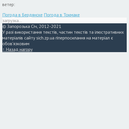
ветер:
Погода в Бердянске
Погода в Токмаке
загрузка...
© Запорозька Січ, 2012-2021
У разі використання текстів, частин текстів та ілюстративних
матеріалів сайту sich.zp.ua гіперпосилання на матеріал є
обов'язковим
↑ Назад нагору