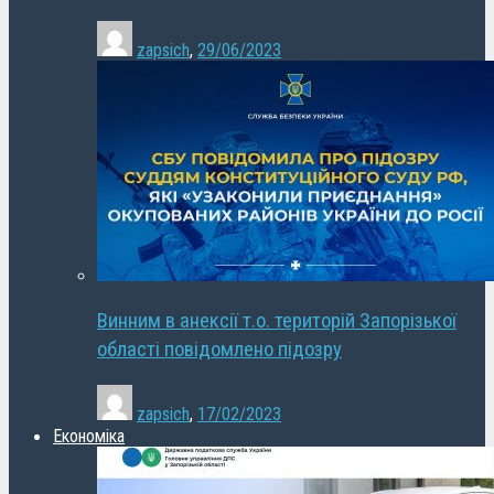
zapsich
,
29/06/2023
Винним в анексії т.о. територій Запорізької
області повідомлено підозру
zapsich
,
17/02/2023
Економіка