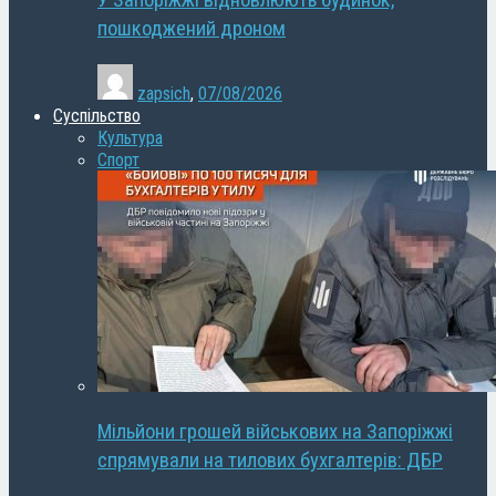
У Запоріжжі відновлюють будинок,
пошкоджений дроном
zapsich
,
07/08/2026
Суспільство
Культура
Спорт
Мільйони грошей військових на Запоріжжі
спрямували на тилових бухгалтерів: ДБР