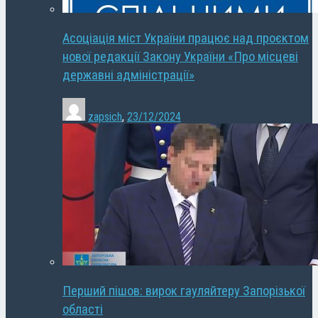
Асоціація міст України працює над проєктом
нової редакції Закону України «Про місцеві
державні адміністрації»
zapsich
,
23/12/2024
Перший пішов: вирок гауляйтеру Запорізької
області