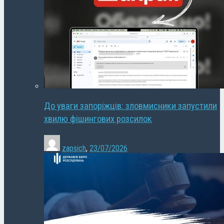
До уваги запоріжців: зловмисники запустили
хвилю фішингових розсилок
zapsich
,
23/07/2026