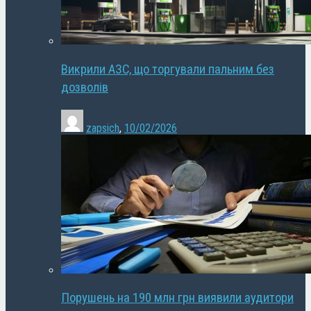
Викрили АЗС, що торгували пальним без
дозволів
zapsich
,
10/02/2026
Порушень на 190 млн грн виявили аудитори