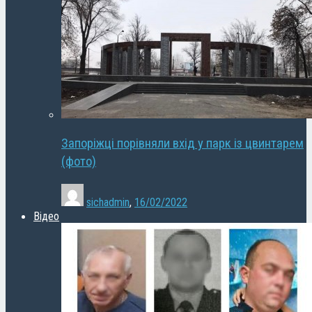
Запоріжці порівняли вхід у парк із цвинтарем
(фото)
sichadmin
,
16/02/2022
Відео