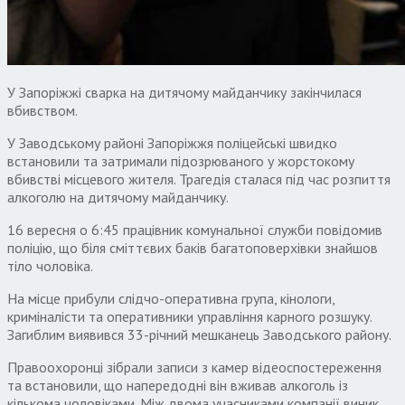
У Запоріжжі сварка на дитячому майданчику закінчилася
вбивством.
У Заводському районі Запоріжжя поліцейські швидко
встановили та затримали підозрюваного у жорстокому
вбивстві місцевого жителя. Трагедія сталася під час розпиття
алкоголю на дитячому майданчику.
16 вересня о 6:45 працівник комунальної служби повідомив
поліцію, що біля сміттєвих баків багатоповерхівки знайшов
тіло чоловіка.
На місце прибули слідчо-оперативна група, кінологи,
криміналісти та оперативники управління карного розшуку.
Загиблим виявився 33-річний мешканець Заводського району.
Правоохоронці зібрали записи з камер відеоспостереження
та встановили, що напередодні він вживав алкоголь із
кількома чоловіками. Між двома учасниками компанії виник