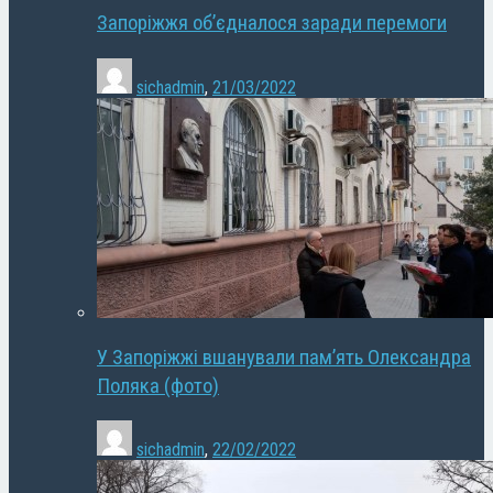
Запоріжжя об’єдналося заради перемоги
sichadmin
,
21/03/2022
У Запоріжжі вшанували пам’ять Олександра
Поляка (фото)
sichadmin
,
22/02/2022