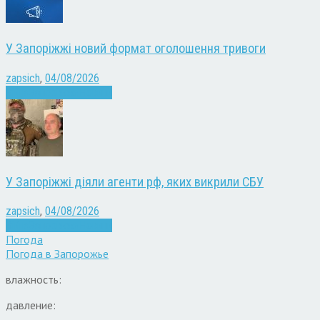
У Запоріжжі новий формат оголошення тривоги
zapsich
,
04/08/2026
Війна
Запоріжжя
Новини
У Запоріжжі діяли агенти рф, яких викрили СБУ
zapsich
,
04/08/2026
Війна
Запоріжжя
Новини
Погода
Погода в
Запорожье
влажность:
давление: