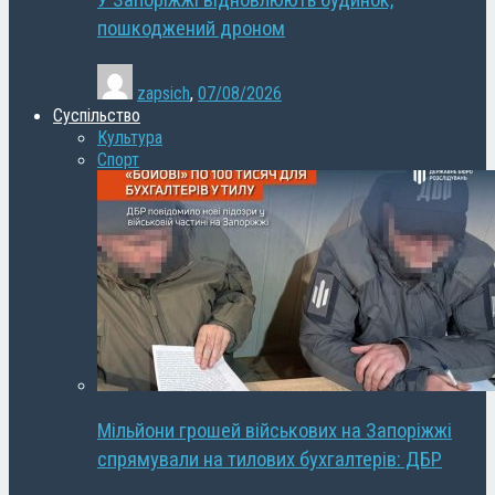
У Запоріжжі відновлюють будинок,
пошкоджений дроном
zapsich
,
07/08/2026
Суспільство
Культура
Спорт
Мільйони грошей військових на Запоріжжі
спрямували на тилових бухгалтерів: ДБР