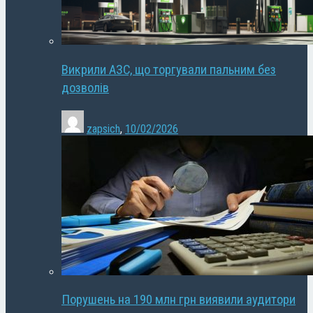
Викрили АЗС, що торгували пальним без
дозволів
zapsich
,
10/02/2026
Порушень на 190 млн грн виявили аудитори