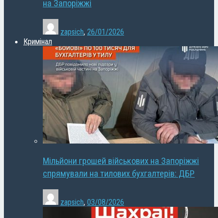
на Запоріжжі
zapsich
,
26/01/2026
Кримінал
Мільйони грошей військових на Запоріжжі
спрямували на тилових бухгалтерів: ДБР
zapsich
,
03/08/2026