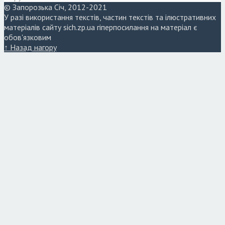
© Запорозька Січ, 2012-2021
У разі використання текстів, частин текстів та ілюстративних
матеріалів сайту sich.zp.ua гіперпосилання на матеріал є
обов'язковим
↑ Назад нагору