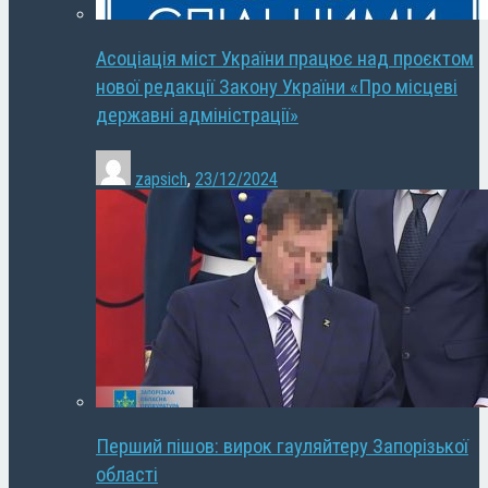
Асоціація міст України працює над проєктом
нової редакції Закону України «Про місцеві
державні адміністрації»
zapsich
,
23/12/2024
Перший пішов: вирок гауляйтеру Запорізької
області