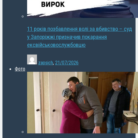
11 років позбавлення волі за вбивство – суд
у Запоріжжі призначив покарання
ексвійськовослужбовцю
zapsich
,
21/07/2026
Фото