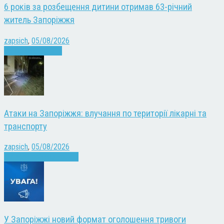
6 років за розбещення дитини отримав 63-річний
житель Запоріжжя
zapsich
,
05/08/2026
Запоріжжя
Новини
Атаки на Запоріжжя: влучання по території лікарні та
транспорту
zapsich
,
05/08/2026
Війна
Запоріжжя
Новини
У Запоріжжі новий формат оголошення тривоги