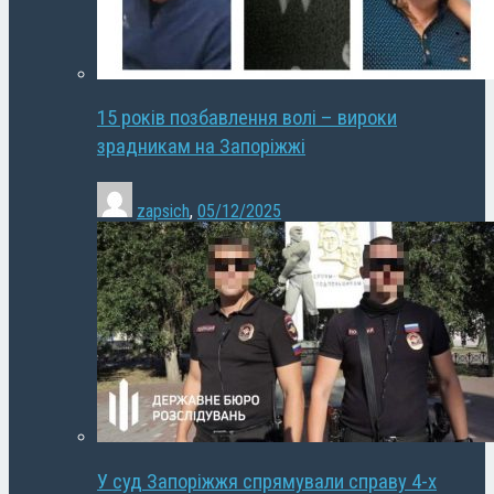
15 років позбавлення волі – вироки
зрадникам на Запоріжжі
zapsich
,
05/12/2025
У суд Запоріжжя спрямували справу 4-х