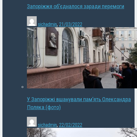
Запоріжжя об’єдналося заради перемоги
sichadmin
,
21/03/2022
У Запоріжжі вшанували пам’ять Олександра
Поляка (фото)
sichadmin
,
22/02/2022