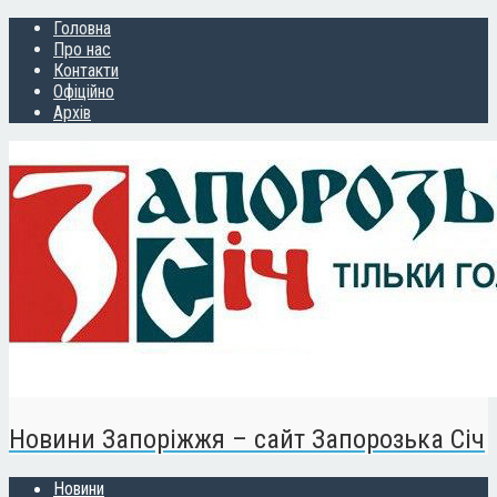
Головна
Про нас
Контакти
Офіційно
Архів
Новини Запоріжжя – сайт Запорозька Січ
Новини