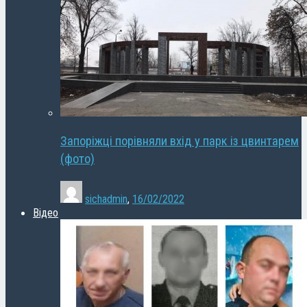
Запоріжці порівняли вхід у парк із цвинтарем
(фото)
sichadmin
,
16/02/2022
Відео