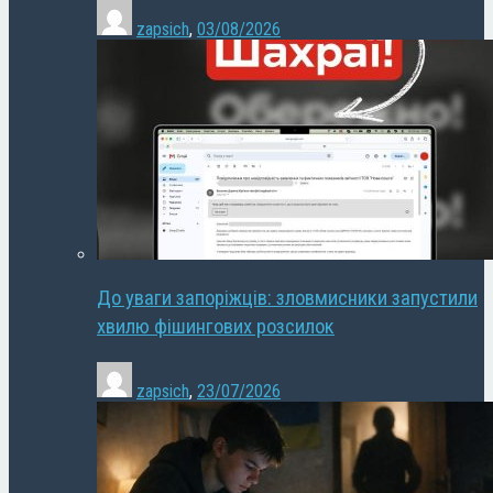
zapsich
,
03/08/2026
До уваги запоріжців: зловмисники запустили
хвилю фішингових розсилок
zapsich
,
23/07/2026