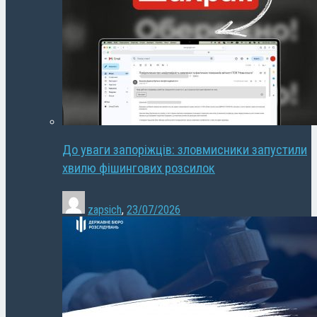
До уваги запоріжців: зловмисники запустили
хвилю фішингових розсилок
zapsich
,
23/07/2026