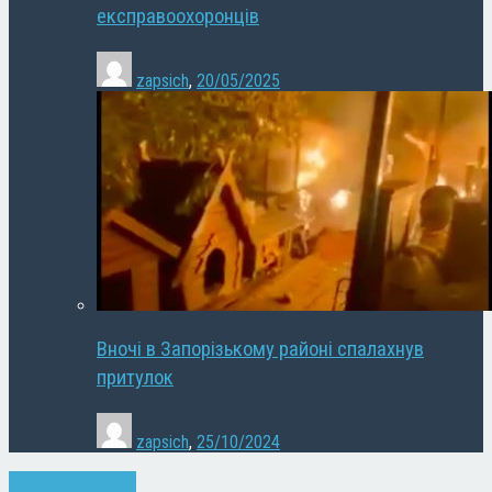
експравоохоронців
zapsich
,
20/05/2025
Вночі в Запорізькому районі спалахнув
притулок
zapsich
,
25/10/2024
Запоріжжя
Новини