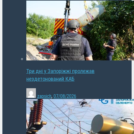
Три дні у Запоріжжі пролежав
нездетонований КАБ
zapsich
,
07/08/2026