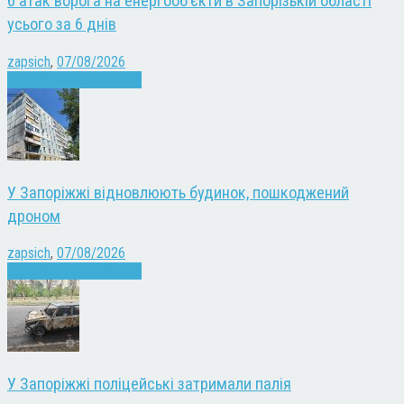
6 атак ворога на енергооб’єкти в Запорізькій області
усього за 6 днів
zapsich
,
07/08/2026
Війна
Запоріжжя
Новини
У Запоріжжі відновлюють будинок, пошкоджений
дроном
zapsich
,
07/08/2026
Війна
Запоріжжя
Новини
У Запоріжжі поліцейські затримали палія