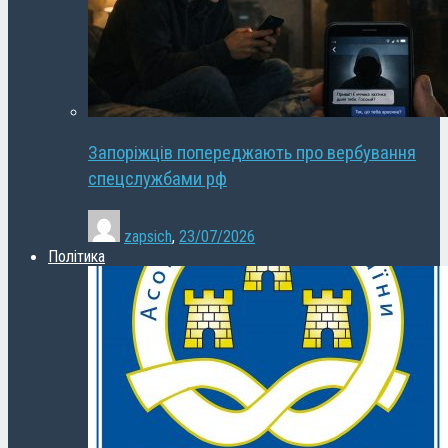
Запоріжців попереджають про вербування
спецслужбами рф
zapsich
,
23/07/2026
Політика