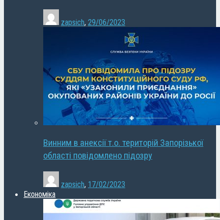
zapsich
,
29/06/2023
Винним в анексії т.о. територій Запорізької
області повідомлено підозру
zapsich
,
17/02/2023
Економіка